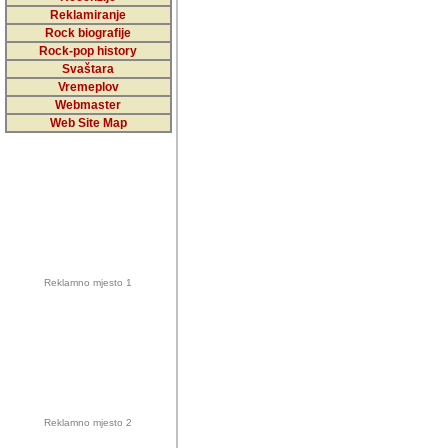
5,000 podstra
Reklamiranje
Rock biografije
da ga temelji
Rock-pop history
vrijednosti kojima smo sv
Svaštara
Vremeplov
Sretan sam da sam u protek
Webmaster
muzicare, svjedociti njih
Web Site Map
muzickim dogadjajima... Sr
mnogi saradnici koji su
doprinosili vrijednosti i v
sam da je i moj web hostin
imala razumijevanja za 
Reklamno mjesto 1
mnogobrojnim posjetitelj
Music, koji ste ga posjeciv
ovoga (nemalog) rada. Hva
Autor: Dragutin Matoševic,
Barikada (INT) - Backstage
Reklamno mjesto 2
Barikada -