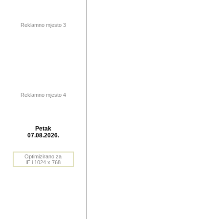
publikovan
dogadjanja
Reklamno mjesto 3
2004. do 2010. godine. Te i
Horvat Horvi (Zagreb, HR)
Šaric (Vinkovci, HR), Vas
Bane Lokner (Zemun, SRB)
imena, mnogima dobro zna
Reklamno mjesto 4
njihove izvjestaje.
Autor: Dragutin Matoševic,
Barikada (INT) - BB Lokner
Petak
Veliko i res
07.08.2026.
Srbije (pa i
Optimizirano za
jedan od angazovanijih s
IE i 1024 x 768
nebrojene recenzije muzic
Njegovi prilozi su razvr
odrednice: ex YU prostor,