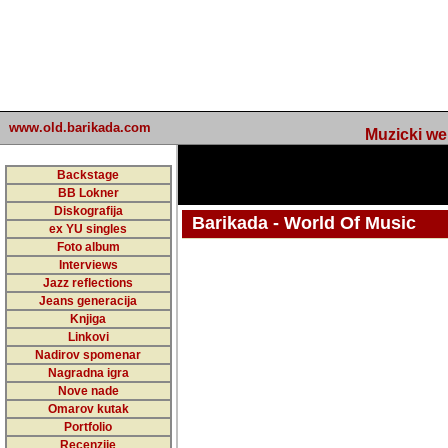
www.old.barikada.com
Muzicki web p
Backstage
BB Lokner
Diskografija
Barikada - World Of Music
ex YU singles
Foto album
undefined
Interviews
Jazz reflections
Barikada (INT) - Webmaster / urednik
Jeans generacija
Nakon 74 mj
Knjiga
Linkovi
portala Bari
Nadirov spomenar
zakljuciti 
Nagradna igra
Nove nade
Barikada - W
Omarov kutak
sada. I u sta
Portfolio
Recenzije