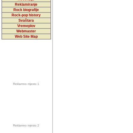
5,000 podstra
Reklamiranje
Rock biografije
da ga temelji
Rock-pop history
vrijednosti kojima smo sv
Svaštara
Vremeplov
Sretan sam da sam u protek
Webmaster
muzicare, svjedociti njih
Web Site Map
muzickim dogadjajima... Sr
mnogi saradnici koji su
doprinosili vrijednosti i v
sam da je i moj web hostin
imala razumijevanja za 
Reklamno mjesto 1
mnogobrojnim posjetitelj
Music, koji ste ga posjeciv
ovoga (nemalog) rada. Hva
Autor: Dragutin Matoševic,
Barikada (INT) - Backstage
Reklamno mjesto 2
Barikada -