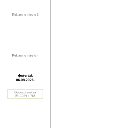
publikovan
dogadjanja
Reklamno mjesto 3
2004. do 2010. godine. Te i
Horvat Horvi (Zagreb, HR)
Šaric (Vinkovci, HR), Vas
Bane Lokner (Zemun, SRB)
imena, mnogima dobro zna
Reklamno mjesto 4
njihove izvjestaje.
Autor: Dragutin Matoševic,
Barikada (INT) - BB Lokner
�etvrtak
Veliko i res
06.08.2026.
Srbije (pa i
Optimizirano za
jedan od angazovanijih s
IE i 1024 x 768
nebrojene recenzije muzic
Njegovi prilozi su razvr
odrednice: ex YU prostor,