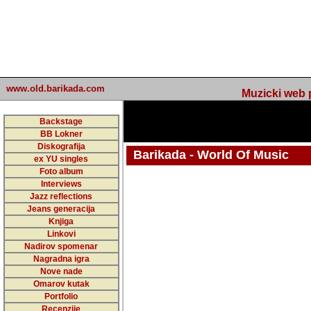
www.old.barikada.com
Muzicki web p
Backstage
BB Lokner
Diskografija
Barikada - World Of Music
ex YU singles
Foto album
undefined
Interviews
Jazz reflections
Barikada (INT) - Webmaster / urednik
Jeans generacija
Nakon 74 mj
Knjiga
Linkovi
portala Bari
Nadirov spomenar
zakljuciti 
Nagradna igra
Nove nade
Barikada - W
Omarov kutak
sada. I u sta
Portfolio
Recenzije