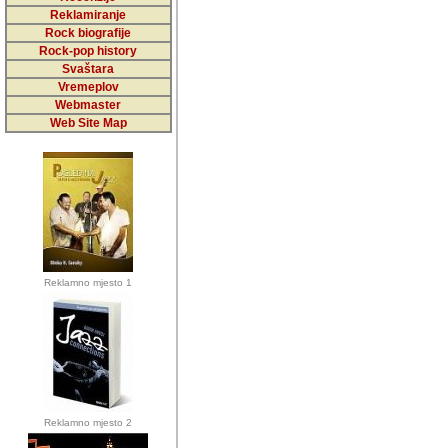
5,000 podstra
Reklamiranje
Rock biografije
da ga temelji
Rock-pop history
vrijednosti kojima smo sv
Svaštara
Vremeplov
Sretan sam da sam u protek
Webmaster
muzicare, svjedociti njih
Web Site Map
muzickim dogadjajima... Sr
mnogi saradnici koji su
doprinosili vrijednosti i v
sam da je i moj web hostin
imala razumijevanja za 
Reklamno mjesto 1
mnogobrojnim posjetitelj
Music, koji ste ga posjeciv
ovoga (nemalog) rada. Hva
Autor: Dragutin Matoševic,
Barikada (INT) - Backstage
Reklamno mjesto 2
Barikada -