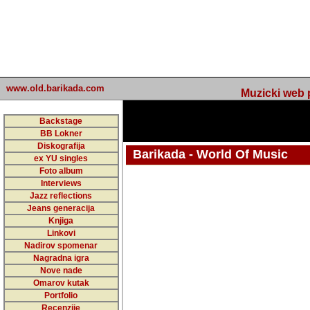
www.old.barikada.com
Muzicki web p
Backstage
BB Lokner
Diskografija
Barikada - World Of Music
ex YU singles
Foto album
Interviews
Jazz reflections
Barikada (INT) - Webmaster / urednik
Jeans generacija
Nakon 74 mj
Knjiga
Linkovi
portala Bari
Nadirov spomenar
zakljuciti 
Nagradna igra
Nove nade
Barikada - W
Omarov kutak
sada. I u sta
Portfolio
Recenzije