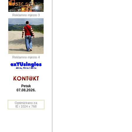
publikovan
dogadjanja
Reklamno mjesto 3
2004. do 2010. godine. Te i
Horvat Horvi (Zagreb, HR)
Šaric (Vinkovci, HR), Vas
Bane Lokner (Zemun, SRB)
imena, mnogima dobro zna
Reklamno mjesto 4
njihove izvjestaje.
Autor: Dragutin Matoševic,
Barikada (INT) - BB Lokner
Petak
Veliko i res
07.08.2026.
Srbije (pa i
Optimizirano za
jedan od angazovanijih s
IE i 1024 x 768
nebrojene recenzije muzic
Njegovi prilozi su razvr
odrednice: ex YU prostor,