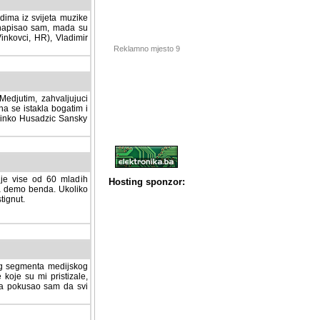
dima iz svijeta muzike
 napisao sam, mada su
Vinkovci, HR), Vladimir
Reklamno mjesto 9
tim, zahvaljujuci veliki
a se istakla bogatim i
 Dinko Husadzic Sansky
 je vise od 60 mladih
demo benda. Ukoliko im
nut.
Hosting sponzor:
tnog segmenta medijskog
 koje su mi pristizale,
afa pokusao sam da svi