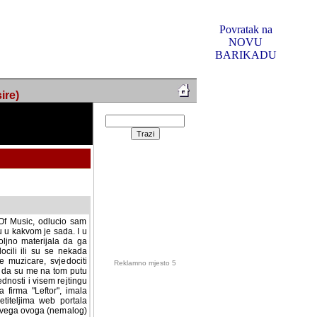
Povratak na
NOVU
BARIKADU
ire)
f Music, odlucio sam
u u kakvom je sada. I u
oljno materijala da ga
 ili su se nekada desile.
e, svjedociti njihovim
me na tom putu pratili
i i visem rejtingu ovog
Reklamno mjesto 5
irma "Leftor", imala
titeljima web portala
og svega ovoga (nemalog)