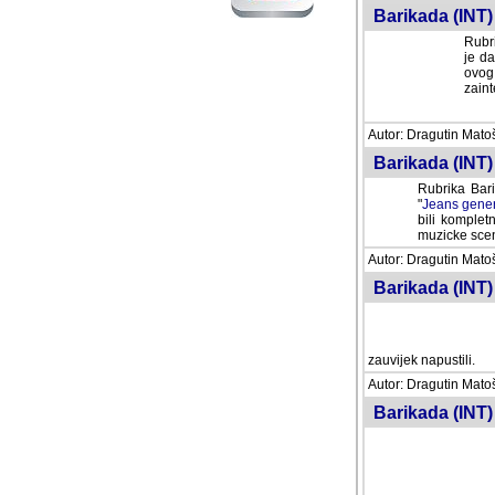
Barikada (INT) 
Rubri
je da
ovog 
zaint
Autor: Dragutin Matoše
Barikada (INT) 
Rubrika Bari
"
Jeans gener
bili komplet
muzicke scene
Autor: Dragutin Matoše
Barikada (INT)
zauvijek napustili.
Autor: Dragutin Matoše
Barikada (INT)