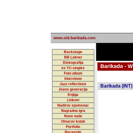
www.old.barikada.com
Backstage
BB Lokner
Diskografija
Barikada - W
ex YU singles
Foto album
Interviews
Jazz reflections
Barikada (INT)
Jeans generacija
Knjiga
Linkovi
Nadirov spomenar
Nagradna igra
Nove nade
Omarov kutak
Portfolio
Recenzije