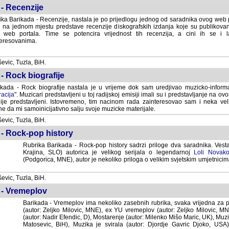
- Recenzije
ka Barikada - Recenzije, nastala je po prijedlogu jednog od saradnika ovog web po
 na jednom mjestu predstave recenzije diskografskih izdanja koje su publikov
web portala. Time se potencira vrijednost tih recenzija, a cini ih se i 
eresovanima.
vic, Tuzla, BiH.
- Rock biografije
kada - Rock biografije nastala je u vrijeme dok sam uredjivao muzicko-informa
acija
". Muzicari predstavljeni u toj radijskoj emisiji imali su i predstavljanje na 
nije predstavljeni. Istovremeno, tim nacinom rada zainteresovao sam i neka ve
 da mi samoinicijativno salju svoje muzicke materijale.
vic, Tuzla, BiH.
 - Rock-pop history
Rubrika Barikada - Rock-pop history sadrzi priloge dva saradnika. Vest
Krajina, SLO) autorica je velikog serijala o legendarnoj
Loli Novako
(Podgorica, MNE), autor je nekoliko priloga o velikim svjetskim umjetnicima
vic, Tuzla, BiH.
 - Vremeplov
Barikada - Vremeplov ima nekoliko zasebnih rubrika, svaka vrijedna za po
(autor: Zeljko Milovic, MNE), ex YU vremeplov (autor: Zeljko Milovic, 
(autor: Nadir Efendic, D), Mostarenje (autor: Milenko Mišo Maric, UK), Muzi
Matosevic, BiH), Muzika je svirala (autor: Djordje Gavric Djoko, USA),