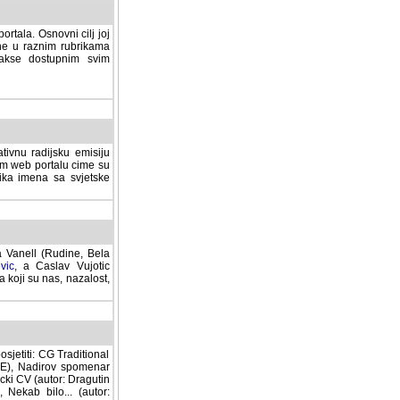
rtala. Osnovni cilj joj
ane u raznim rubrikama
lakse dostupnim svim
tivnu radijsku emisiju
ovom web portalu cime su
lika imena sa svjetske
a Vanell (Rudine, Bela
vic
, a Caslav Vujotic
 koji su nas, nazalost,
sjetiti: CG Traditional
MNE), Nadirov spomenar
cki CV (autor: Dragutin
 Nekab bilo... (autor: