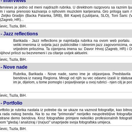
- Interviews
terviews je jedno od meni najdrazih rubrika. U direktnom razgovoru sa raznim lju
 i vama prenosio kazivanja o njihovim muzickim karijerama. Gro priloga sam
i Zeljko Gradjin (Backa Palanka, SRB), Bill Kapelj (Ljubljana, SLO), Toni Šaric (
(Zagreb, HR)...
vic, Tuzla, BiH.
- Jazz reflections
Barikada - Jazz reflections je najmladja rubrika na ovom web portalu. Medju
imenima iz svijeta jazz publicistike i iskrenim jazz zagovornicima, on
vrijednim prilozima. Ta cijenjena imena su: Davor Hrvoj (Zagreb, HR) i
jihovi prilozi su bezvremeni i za citanje uvijek aktuelni.
vic, Tuzla, BiH.
 - Nove nade
Rubrika, Barikada - Nove nade, samo ime je objasnjava. Predstavila
bendova iz naseg Regiona. Mnogi od njih su vec odavno izasli iz statusa 
je, dijelom, u tome pomoglo i pojavljivanje u ovoj rubrici - njen cilj je postig
vic, Tuzla, BiH.
- Portfolio
rtfolio je rubrika nastala iz potrebe da se ukaze na vaznost fotografije, kao bi
a rada nekog benda. Na to su me "primorale" nerijetko neupotrebljive fotografije
trane demo bendova. Kroz fotografske primjere nekoliko profesionalnih fotogr
m "gledaj / analiziraj / (na)uci" unaprijede svoja fotografska umijeca.
vic, Tuzla, BiH.