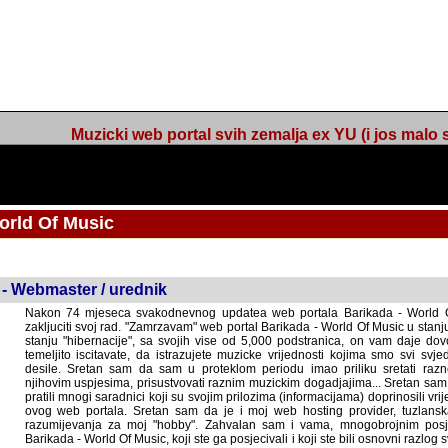
Muzicki web portal svih zemalja ex YU (i jos malo s
orld Of Music
 - Webmaster / urednik
Nakon 74 mjeseca svakodnevnog updatea web portala Barikada - World O
zakljuciti svoj rad. "Zamrzavam" web portal Barikada - World Of Music u stanj
stanju "hibernacije", sa svojih vise od 5,000 podstranica, on vam daje dov
temeljito iscitavate, da istrazujete muzicke vrijednosti kojima smo svi svjedocili
Sretan sam da sam u proteklom periodu imao priliku sretati razne muzicar
uspjesima, prisustvovati raznim muzickim dogadjajima... Sretan sam da su 
mnogi saradnici koji su svojim prilozima (informacijama) doprinosili vrijednost
web portala. Sretan sam da je i moj web hosting provider, tuzlanska f
razumijevanja za moj "hobby". Zahvalan sam i vama, mnogobrojnim posje
Barikada - World Of Music, koji ste ga posjecivali i koji ste bili osnovni razl