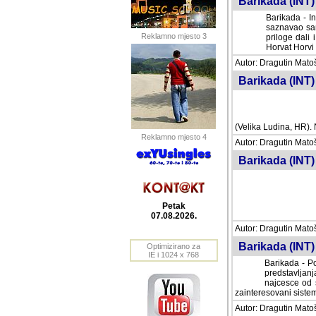
Barikada (INT) 
Barikada - In
saznavao sam
Reklamno mjesto 3
priloge dali 
Horvat Horvi 
Autor: Dragutin Matoše
Barikada (INT) 
(Velika Ludina, HR). N
Reklamno mjesto 4
Autor: Dragutin Matoše
Barikada (INT)
Petak
07.08.2026.
Autor: Dragutin Matoše
Barikada (INT) 
Optimizirano za
IE i 1024 x 768
Barikada - Po
predstavljanj
najcesce od s
zainteresovani sistemo
Autor: Dragutin Matoše