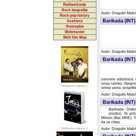
Reklamiranje
Rock biografije
Autor: Dragutin Matoše
Rock-pop history
Barikada (INT)
Svaštara
Vremeplov
Webmaster
Web Site Map
Autor: Dragutin Matoše
Barikada (INT)
odrednice: ex YU pros
Njegovi prilozi su je
Reklamno mjesto 1
posjetiteljima ovog we
Autor: Dragutin Matoše
Barikada (INT) 
Barikada - Diskog
prostor). Te pril
(Bar, MNE), Tomica Ra
citaju.
Reklamno mjesto 2
Autor: Dragutin Matoše