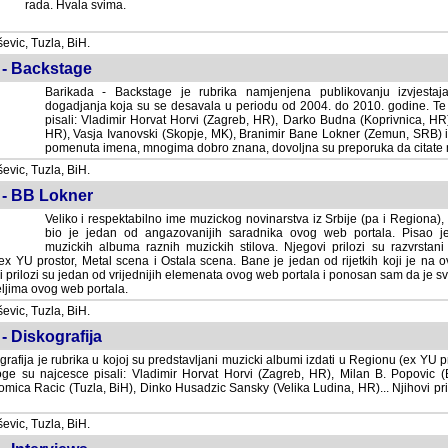
rada. Hvala svima.
vic, Tuzla, BiH.
 - Backstage
Barikada - Backstage je rubrika namjenjena publikovanju izvjestaj
dogadjanja koja su se desavala u periodu od 2004. do 2010. godine. Te 
pisali: Vladimir Horvat Horvi (Zagreb, HR), Darko Budna (Koprivnica, HR)
HR), Vasja Ivanovski (Skopje, MK), Branimir Bane Lokner (Zemun, SRB) i 
pomenuta imena, mnogima dobro znana, dovoljna su preporuka da citate nj
vic, Tuzla, BiH.
 - BB Lokner
Veliko i respektabilno ime muzickog novinarstva iz Srbije (pa i Regiona)
bio je jedan od angazovanijih saradnika ovog web portala. Pisao je nebro
albuma raznih muzickih stilova. Njegovi prilozi su razvrstani po godi
tor, Metal scena i Ostala scena. Bane je jedan od rijetkih koji je na ovom web port
dan od vrijednijih elemenata ovog web portala i ponosan sam da je svoje recenzije
b portala.
vic, Tuzla, BiH.
- Diskografija
rafija je rubrika u kojoj su predstavljani muzicki albumi izdati u Regionu (ex YU pro
oge su najcesce pisali: Vladimir Horvat Horvi (Zagreb, HR), Milan B. Popovic (Beogr
cic (Tuzla, BiH), Dinko Husadzic Sansky (Velika Ludina, HR)... Njihovi prilozi 
vic, Tuzla, BiH.