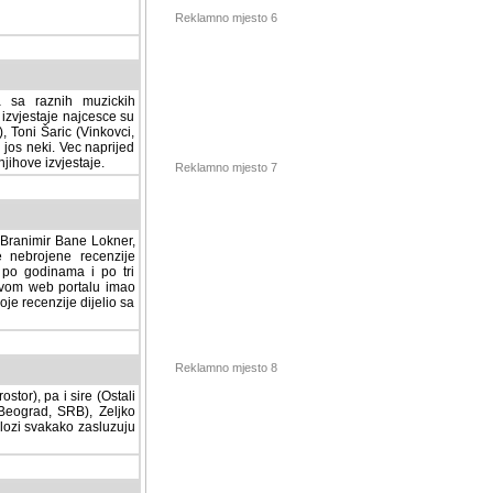
Reklamno mjesto 6
a sa raznih muzickih
izvjestaje najcesce su
, Toni Šaric (Vinkovci,
jos neki. Vec naprijed
ihove izvjestaje.
Reklamno mjesto 7
, Branimir Bane Lokner,
jene recenzije muzickih
nama i po tri osnovne
alu imao svoju rubriku.
 dijelio sa svima vama,
stor), pa i sire (Ostali
Reklamno mjesto 8
ad, SRB), Zeljko Milovic
svakako zasluzuju da se