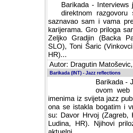
Barikada - Interviews 
direktnom razgovoru 
saznavao sam i vama pren
karijerama. Gro priloga sa
Zeljko Gradjin (Backa Pal
SLO), Toni Šaric (Vinkovci
HR)...
Autor: Dragutin Matoševic,
Barikada (INT) - Jazz reflections
Barikada - J
ovom web po
imenima iz svijeta jazz pub
ona se istakla bogatim i v
su: Davor Hrvoj (Zagreb, 
Ludina, HR). Njihovi pril
aktuelni.