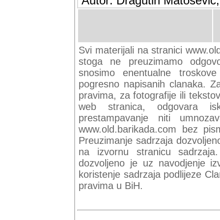
Autor: Dragutin Matoševic,
Svi materijali na stranici www.ol
stoga ne preuzimamo odgovor
snosimo enentualne troskove (
pogresno napisanih clanaka. Za 
pravima, za fotografije ili teksto
web stranica, odgovara isk
prestampavanje niti umnozav
www.old.barikada.com bez pism
Preuzimanje sadrzaja dozvoljeno
na izvornu stranicu sadrzaja
dozvoljeno je uz navodjenje iz
koristenje sadrzaja podlijeze C
pravima u BiH.