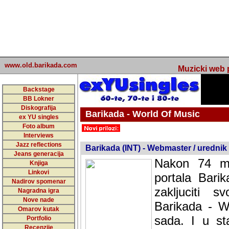
www.old.barikada.com
Muzicki web p
Backstage
BB Lokner
Diskografija
Barikada - World Of Music
ex YU singles
Foto album
undefined
Interviews
Jazz reflections
Barikada (INT) - Webmaster / urednik
Jeans generacija
Nakon 74 mj
Knjiga
Linkovi
portala Bari
Nadirov spomenar
zakljuciti 
Nagradna igra
Nove nade
Barikada - W
Omarov kutak
sada. I u sta
Portfolio
Recenzije