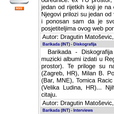
jedan od rijetkih koji je n
Njegovi prilozi su jedan od
i ponosan sam da je svoj
posjetiteljima ovog web por
Autor: Dragutin Matoševic,
Barikada (INT) - Diskografija
Barikada - Diskografija
muzicki albumi izdati u Reg
prostor). Te priloge su n
(Zagreb, HR), Milan B. Po
(Bar, MNE), Tomica Racic 
(Velika Ludina, HR)... Nj
citaju.
Autor: Dragutin Matoševic,
Barikada (INT) - Interviews