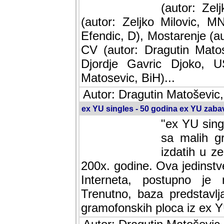
(autor: Ze
(autor: Zeljko Milovic, M
Efendic, D), Mostarenje (a
CV (autor: Dragutin Matos
Djordje Gavric Djoko, US
Matosevic, BiH)...
Autor: Dragutin Matoševic,
ex YU singles - 50 godina ex YU zab
"ex YU sing
sa malih g
izdatih u z
200x. godine. Ova jedinst
Interneta, postupno je nast
baza predstavlja informaci
ploca iz ex YU.