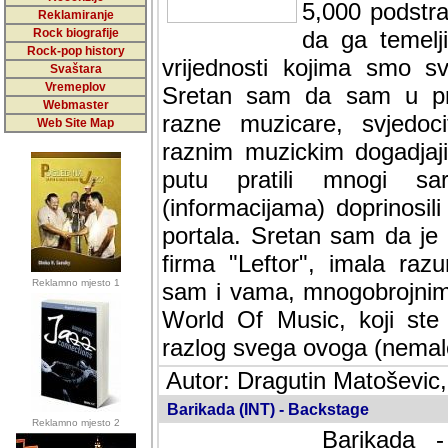
5,000 podstra
Reklamiranje
Rock biografije
da ga temelji
Rock-pop history
vrijednosti kojima smo sv
Svaštara
Vremeplov
Sretan sam da sam u protek
Webmaster
muzicare, svjedociti njih
Web Site Map
muzickim dogadjajima... Sr
mnogi saradnici koji su
doprinosili vrijednosti i v
sam da je i moj web hostin
imala razumijevanja za 
Reklamno mjesto 1
mnogobrojnim posjetitelj
Music, koji ste ga posjeciv
ovoga (nemalog) rada. Hva
Autor: Dragutin Matoševic,
Barikada (INT) - Backstage
Reklamno mjesto 2
Barikada -