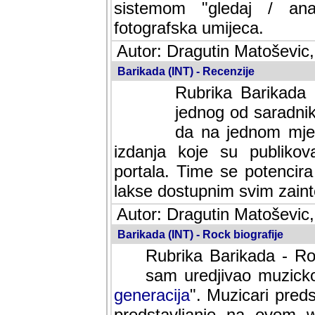
sistemom "gledaj / anal
fotografska umijeca.
Autor: Dragutin Matoševic,
Barikada (INT) - Recenzije
Rubrika Barikada -
jednog od saradnika
da na jednom mjes
izdanja koje su publik
portala. Time se potencira 
lakse dostupnim svim zain
Autor: Dragutin Matoševic,
Barikada (INT) - Rock biografije
Rubrika Barikada - Roc
sam uredjivao muzicko-
generacija
". Muzicari predst
predstavljanje na ovom w