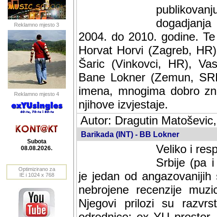
publikovan
dogadjanja
Reklamno mjesto 3
2004. do 2010. godine. Te i
Horvat Horvi (Zagreb, HR)
Šaric (Vinkovci, HR), Vas
Bane Lokner (Zemun, SRB)
imena, mnogima dobro zna
Reklamno mjesto 4
njihove izvjestaje.
Autor: Dragutin Matoševic,
Barikada (INT) - BB Lokner
Subota
Veliko i res
08.08.2026.
Srbije (pa i
Optimizirano za
jedan od angazovanijih s
IE i 1024 x 768
nebrojene recenzije muzic
Njegovi prilozi su razvr
odrednice: ex YU prostor,