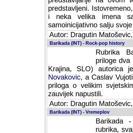
predstavljeni. Istovremen
i neka velika imena s
samoinicijativno salju svoje
Autor: Dragutin Matoševic,
Barikada (INT) - Rock-pop history
Rubrika Bari
dva saradnik
SLO) autorica je velikog s
Caslav Vujotic (Podgorica
velikim svjetskim umjetni
napustili.
Autor: Dragutin Matoševic,
Barikada (INT) - Vremeplov
Barikada -
rubrika, sva