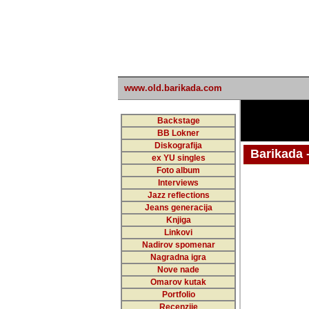
www.old.barikada.com
Backstage
BB Lokner
Diskografija
Barikada - W
ex YU singles
Foto album
undefi
Interviews
Jazz reflections
Barikada (INT)
Jeans generacija
Knjiga
Linkovi
Nadirov spomenar
Nagradna igra
Nove nade
Omarov kutak
Portfolio
Recenzije