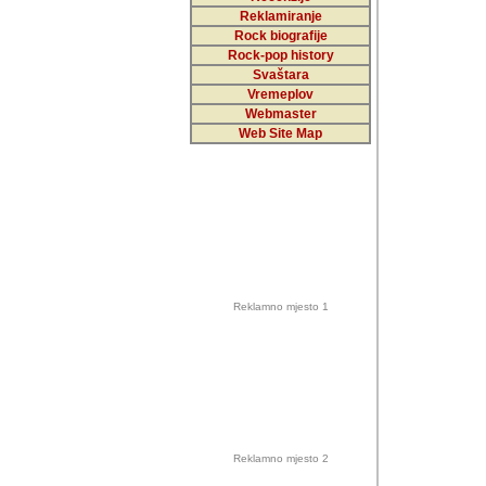
Reklamiranje
Rock biografije
Autor: Dragutin Matoše
Rock-pop history
Barikada (INT)
Svaštara
Vremeplov
Webmaster
Web Site Map
Autor: Dragutin Matoše
Barikada (INT)
odrednice: ex YU pros
Njegovi prilozi su je
Reklamno mjesto 1
posjetiteljima ovog we
Autor: Dragutin Matoše
Barikada (INT) 
Barikada - Diskog
prostor). Te pril
(Bar, MNE), Tomica Ra
citaju.
Reklamno mjesto 2
Autor: Dragutin Matoše