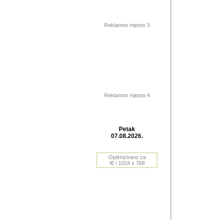
Barikada (INT) 
Barikada - In
saznavao sam
Reklamno mjesto 3
priloge dali 
Horvat Horvi 
Autor: Dragutin Matoše
Barikada (INT) 
(Velika Ludina, HR). N
Reklamno mjesto 4
Autor: Dragutin Matoše
Barikada (INT)
Petak
07.08.2026.
Autor: Dragutin Matoše
Barikada (INT) 
Optimizirano za
IE i 1024 x 768
Barikada - Po
predstavljanj
najcesce od s
zainteresovani sistemo
Autor: Dragutin Matoše