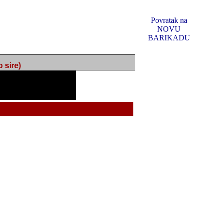
Povratak na
NOVU
BARIKADU
ire)
f Music, odlucio sam
u u kakvom je sada. I u
oljno materijala da ga
 ili su se nekada desile.
e, svjedociti njihovim
me na tom putu pratili
i i visem rejtingu ovog
Reklamno mjesto 5
irma "Leftor", imala
titeljima web portala
og svega ovoga (nemalog)