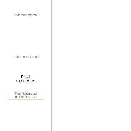
publikovan
dogadjanja
Reklamno mjesto 3
2004. do 2010. godine. Te i
Horvat Horvi (Zagreb, HR)
Šaric (Vinkovci, HR), Vas
Bane Lokner (Zemun, SRB)
imena, mnogima dobro zna
Reklamno mjesto 4
njihove izvjestaje.
Autor: Dragutin Matoševic,
Barikada (INT) - BB Lokner
Petak
Veliko i res
07.08.2026.
Srbije (pa i
Optimizirano za
jedan od angazovanijih s
IE i 1024 x 768
nebrojene recenzije muzic
Njegovi prilozi su razvr
odrednice: ex YU prostor,