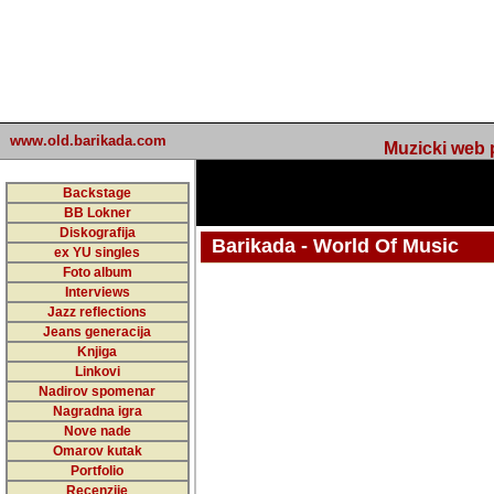
www.old.barikada.com
Muzicki web p
Backstage
BB Lokner
Diskografija
Barikada - World Of Music
ex YU singles
Foto album
undefined
Interviews
Jazz reflections
Barikada (INT) - Webmaster / urednik
Jeans generacija
Nakon 74 mj
Knjiga
Linkovi
portala Bari
Nadirov spomenar
zakljuciti 
Nagradna igra
Nove nade
Barikada - W
Omarov kutak
sada. I u sta
Portfolio
Recenzije