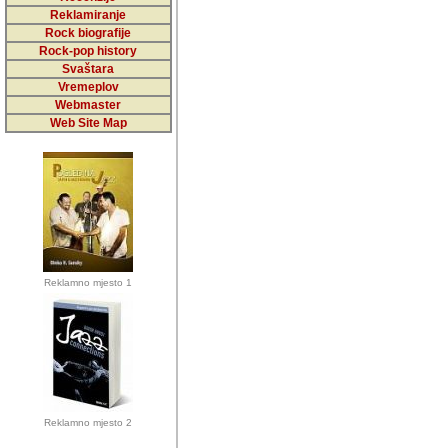
5,000 podstra
Reklamiranje
Rock biografije
da ga temelji
Rock-pop history
vrijednosti kojima smo sv
Svaštara
Vremeplov
Sretan sam da sam u protek
Webmaster
muzicare, svjedociti njih
Web Site Map
muzickim dogadjajima... Sr
mnogi saradnici koji su
doprinosili vrijednosti i v
sam da je i moj web hostin
imala razumijevanja za 
Reklamno mjesto 1
mnogobrojnim posjetitelj
Music, koji ste ga posjeciv
ovoga (nemalog) rada. Hva
Autor: Dragutin Matoševic,
Barikada (INT) - Backstage
Reklamno mjesto 2
Barikada -