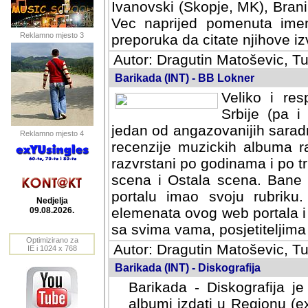
Ivanovski (Skopje, MK), Bran
Vec naprijed pomenuta ime
Reklamno mjesto 3
preporuka da citate njihove izv
Autor: Dragutin Matoševic, Tu
Barikada (INT) - BB Lokner
Veliko i res
Srbije (pa i
jedan od angazovanijih sarad
Reklamno mjesto 4
recenzije muzickih albuma ra
razvrstani po godinama i po t
scena i Ostala scena. Bane 
portalu imao svoju rubriku.
Nedjelja
elemenata ovog web portala i 
09.08.2026.
sa svima vama, posjetiteljima
Optimizirano za
Autor: Dragutin Matoševic, Tu
IE i 1024 x 768
Barikada (INT) - Diskografija
Barikada - Diskografija je
albumi izdati u Regionu (ex 