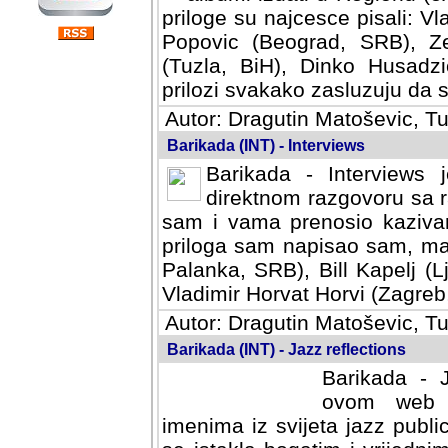
priloge su najcesce pisali: Vl
Popovic (Beograd, SRB), Ze
(Tuzla, BiH), Dinko Husadzi
prilozi svakako zasluzuju da se
Autor: Dragutin Matoševic, Tu
Barikada (INT) - Interviews
Barikada - Interviews 
direktnom razgovoru sa r
sam i vama prenosio kazivan
priloga sam napisao sam, mad
Palanka, SRB), Bill Kapelj (L
Vladimir Horvat Horvi (Zagreb,
Autor: Dragutin Matoševic, Tu
Barikada (INT) - Jazz reflections
Barikada - J
ovom web po
imenima iz svijeta jazz publi