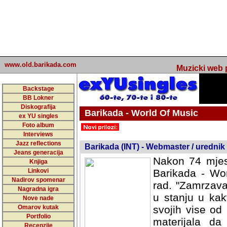
www.old.barikada.com
Muzicki web p
Backstage
BB Lokner
Diskografija
Barikada - World Of Music
ex YU singles
Foto album
undefined
Interviews
Jazz reflections
Barikada (INT) - Webmaster / urednik
Jeans generacija
Nakon 74 mjes
Knjiga
Linkovi
Barikada - Wor
Nadirov spomenar
rad. "Zamrzava
Nagradna igra
u stanju u kak
Nove nade
Omarov kutak
svojih vise od
Portfolio
materijala da 
Recenzije