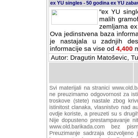
ex YU singles - 50 godina ex YU zab
"ex YU singl
malih gramof
zemljama ex 
Ova jedinstvena baza informa
je nastajala u zadnjih des
informacije sa vise od
4,400
m
Autor: Dragutin Matoševic, Tu
Svi materijali na stranici www.old.b
preuzimamo odgovornost za istini
troskove (stete) nastale zbog kriv
istinitost clanaka, vlasnistvo nad au
ovdje koriste, a preuzeti su s drugi
Nije dopusteno prestampavanje nit
www.old.barikada.com bez pism
Preuzimanje sadrzaja dozvoljeno 