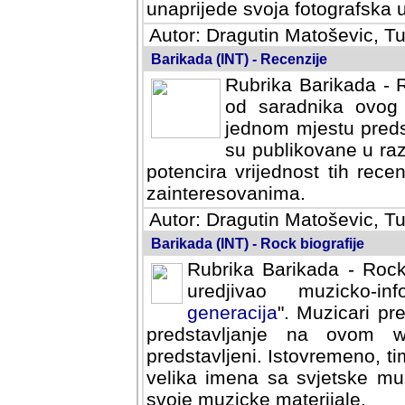
svoja fotografska umijeca.
Autor: Dragutin Matoševic, Tu
Barikada (INT) - Recenzije
Rubrika Barikada - R
od saradnika ovog 
jednom mjestu predst
su publikovane u ra
potencira vrijednost tih rece
zainteresovanima.
Autor: Dragutin Matoševic, Tu
Barikada (INT) - Rock biografije
Rubrika Barikada - Rock
uredjivao muzicko-informa
Muzicari predstavljeni u to
na ovom web portalu cime
Istovremeno, tim nacinom ra
sa svjetske muzicke scene da
materijale.