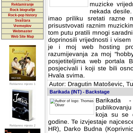
muzicke vrijed
Reklamiranje
Rock biografije
nekada desile
Rock-pop history
imao priliku sretati razne 
Svaštara
prisustvovati raznim muzick
Vremeplov
Webmaster
tom putu pratili mnogi saradni
Web Site Map
doprinosili vrijednosti i vise
je i moj web hosting prov
razumijevanja za moj "hobb
posjetiteljima web portala 
posjecivali i koji ste bili o
Hvala svima.
Autor: Dragutin Matoševic, Tu
Reklamno mjesto 1
Barikada (INT) - Backstage
Barikada -
publikovanju
koja su se 
godine. Te izvjestaje najcesce
Reklamno mjesto 2
HR), Darko Budna (Koprivnic