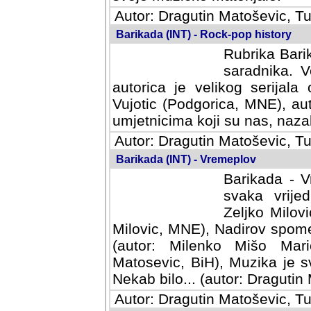
Autor: Dragutin Matoševic, Tu
Barikada (INT) - Rock-pop history
Rubrika Barik
saradnika. V
autorica je velikog serijal
Vujotic (Podgorica, MNE), aut
umjetnicima koji su nas, nazalo
Autor: Dragutin Matoševic, Tu
Barikada (INT) - Vremeplov
Barikada - V
svaka vrijedna
Milovic, MNE)
MNE), Nadirov spomenar (auto
Milenko Mišo Maric, UK), Muz
Muzika je svirala (autor: D
(autor: Dragutin Matosevic, BiH
Autor: Dragutin Matoševic, Tu