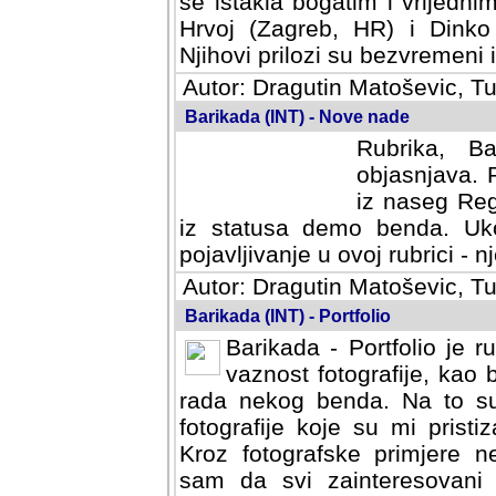
se istakla bogatim i vrijedni
Hrvoj (Zagreb, HR) i Dinko
Njihovi prilozi su bezvremeni i
Autor: Dragutin Matoševic, Tu
Barikada (INT) - Nove nade
Rubrika, B
objasnjava. 
iz naseg Reg
iz statusa demo benda. Uko
pojavljivanje u ovoj rubrici - nj
Autor: Dragutin Matoševic, Tu
Barikada (INT) - Portfolio
Barikada - Portfolio je 
vaznost fotografije, kao
rada nekog benda. Na to su 
fotografije koje su mi pristiz
fotografske primjere nekolik
svi zainteresovani sistemom "