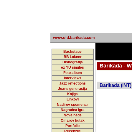
www.old.barikada.com
Backstage
BB Lokner
Diskografija
Barikada - W
ex YU singles
Foto album
undefi
Interviews
Jazz reflections
Barikada (INT)
Jeans generacija
Knjiga
Linkovi
Nadirov spomenar
Nagradna igra
Nove nade
Omarov kutak
Portfolio
Recenzije