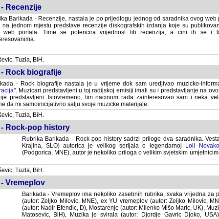
- Recenzije
ka Barikada - Recenzije, nastala je po prijedlogu jednog od saradnika ovog web po
 na jednom mjestu predstave recenzije diskografskih izdanja koje su publikov
web portala. Time se potencira vrijednost tih recenzija, a cini ih se i 
eresovanima.
vic, Tuzla, BiH.
- Rock biografije
kada - Rock biografije nastala je u vrijeme dok sam uredjivao muzicko-informa
acija
". Muzicari predstavljeni u toj radijskoj emisiji imali su i predstavljanje na 
nije predstavljeni. Istovremeno, tim nacinom rada zainteresovao sam i neka ve
 da mi samoinicijativno salju svoje muzicke materijale.
vic, Tuzla, BiH.
 - Rock-pop history
Rubrika Barikada - Rock-pop history sadrzi priloge dva saradnika. Vest
Krajina, SLO) autorica je velikog serijala o legendarnoj
Loli Novako
(Podgorica, MNE), autor je nekoliko priloga o velikim svjetskim umjetnicima
vic, Tuzla, BiH.
 - Vremeplov
Barikada - Vremeplov ima nekoliko zasebnih rubrika, svaka vrijedna za po
(autor: Zeljko Milovic, MNE), ex YU vremeplov (autor: Zeljko Milovic, 
(autor: Nadir Efendic, D), Mostarenje (autor: Milenko Mišo Maric, UK), Muzi
Matosevic, BiH), Muzika je svirala (autor: Djordje Gavric Djoko, USA),