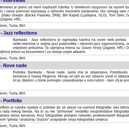
- Interviews
terviews je jedno od meni najdrazih rubrika. U direktnom razgovoru sa raznim lju
 i vama prenosio kazivanja o njihovim muzickim karijerama. Gro priloga sam
i Zeljko Gradjin (Backa Palanka, SRB), Bill Kapelj (Ljubljana, SLO), Toni Šaric (
(Zagreb, HR)...
vic, Tuzla, BiH.
- Jazz reflections
Barikada - Jazz reflections je najmladja rubrika na ovom web portalu. Medju
imenima iz svijeta jazz publicistike i iskrenim jazz zagovornicima, on
vrijednim prilozima. Ta cijenjena imena su: Davor Hrvoj (Zagreb, HR) i
jihovi prilozi su bezvremeni i za citanje uvijek aktuelni.
vic, Tuzla, BiH.
 - Nove nade
Rubrika, Barikada - Nove nade, samo ime je objasnjava. Predstavila
bendova iz naseg Regiona. Mnogi od njih su vec odavno izasli iz statusa 
je, dijelom, u tome pomoglo i pojavljivanje u ovoj rubrici - njen cilj je postig
vic, Tuzla, BiH.
- Portfolio
rtfolio je rubrika nastala iz potrebe da se ukaze na vaznost fotografije, kao bi
a rada nekog benda. Na to su me "primorale" nerijetko neupotrebljive fotografije
trane demo bendova. Kroz fotografske primjere nekoliko profesionalnih fotogr
m "gledaj / analiziraj / (na)uci" unaprijede svoja fotografska umijeca.
vic, Tuzla, BiH.