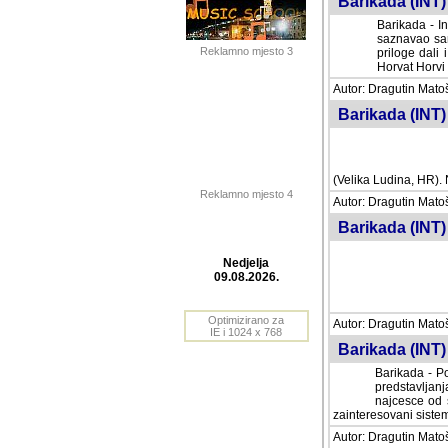
Barikada (INT) 
Barikada - In
saznavao sam
Reklamno mjesto 3
priloge dali 
Horvat Horvi 
Autor: Dragutin Matoše
Barikada (INT) 
(Velika Ludina, HR). N
Reklamno mjesto 4
Autor: Dragutin Matoše
Barikada (INT)
Nedjelja
09.08.2026.
Autor: Dragutin Matoše
Barikada (INT) 
Optimizirano za
IE i 1024 x 768
Barikada - Po
predstavljanj
najcesce od s
zainteresovani sistemo
Autor: Dragutin Matoše