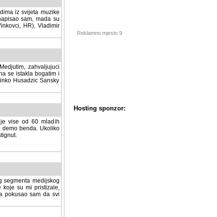
dima iz svijeta muzike
 napisao sam, mada su
Vinkovci, HR), Vladimir
Reklamno mjesto 9
tim, zahvaljujuci veliki
a se istakla bogatim i
 Dinko Husadzic Sansky
 je vise od 60 mladih
demo benda. Ukoliko im
nut.
Hosting sponzor:
tnog segmenta medijskog
 koje su mi pristizale,
afa pokusao sam da svi