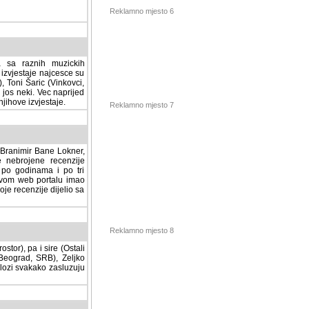
Reklamno mjesto 6
a sa raznih muzickih
izvjestaje najcesce su
, Toni Šaric (Vinkovci,
jos neki. Vec naprijed
ihove izvjestaje.
Reklamno mjesto 7
, Branimir Bane Lokner,
jene recenzije muzickih
nama i po tri osnovne
alu imao svoju rubriku.
 dijelio sa svima vama,
stor), pa i sire (Ostali
Reklamno mjesto 8
ad, SRB), Zeljko Milovic
svakako zasluzuju da se