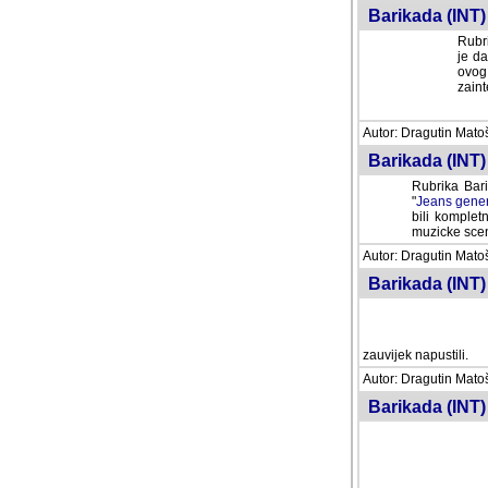
Barikada (INT) 
Rubri
je da
ovog 
zaint
Autor: Dragutin Matoše
Barikada (INT) 
Rubrika Bari
"
Jeans gener
bili komplet
muzicke scene
Autor: Dragutin Matoše
Barikada (INT)
zauvijek napustili.
Autor: Dragutin Matoše
Barikada (INT)