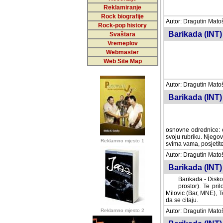
Reklamiranje
Rock biografije
Autor: Dragutin Matoše
Rock-pop history
Barikada (INT)
Svaštara
Vremeplov
Webmaster
Web Site Map
Autor: Dragutin Matoše
Barikada (INT)
odrednice: ex YU pros
Njegovi prilozi su je
Reklamno mjesto 1
posjetiteljima ovog we
Autor: Dragutin Matoše
Barikada (INT) 
Barikada - Diskog
prostor). Te pril
(Bar, MNE), Tomica Ra
citaju.
Reklamno mjesto 2
Autor: Dragutin Matoše