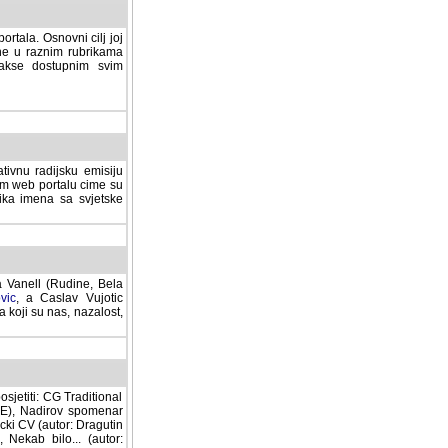
rtala. Osnovni cilj joj
ane u raznim rubrikama
lakse dostupnim svim
tivnu radijsku emisiju
ovom web portalu cime su
lika imena sa svjetske
a Vanell (Rudine, Bela
vic
, a Caslav Vujotic
 koji su nas, nazalost,
sjetiti: CG Traditional
MNE), Nadirov spomenar
cki CV (autor: Dragutin
 Nekab bilo... (autor: