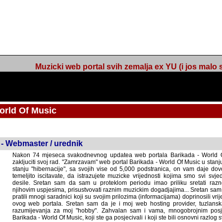
Muzicki web portal svih zemalja ex YU (i jos malo s
orld Of Music
ned
 - Webmaster / urednik
Nakon 74 mjeseca svakodnevnog updatea web portala Barikada - World O
zakljuciti svoj rad. "Zamrzavam" web portal Barikada - World Of Music u stanj
stanju "hibernacije", sa svojih vise od 5,000 podstranica, on vam daje dov
temeljito iscitavate, da istrazujete muzicke vrijednosti kojima smo svi svjedocili
Sretan sam da sam u proteklom periodu imao priliku sretati razne muzicar
uspjesima, prisustvovati raznim muzickim dogadjajima... Sretan sam da su 
mnogi saradnici koji su svojim prilozima (informacijama) doprinosili vrijednost
web portala. Sretan sam da je i moj web hosting provider, tuzlanska f
razumijevanja za moj "hobby". Zahvalan sam i vama, mnogobrojnim posje
Barikada - World Of Music, koji ste ga posjecivali i koji ste bili osnovni razl