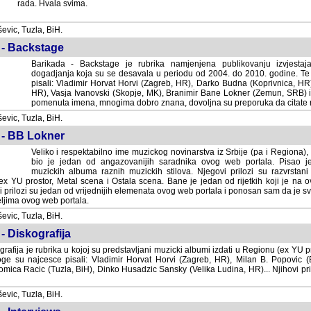
rada. Hvala svima.
vic, Tuzla, BiH.
 - Backstage
Barikada - Backstage je rubrika namjenjena publikovanju izvjestaj
dogadjanja koja su se desavala u periodu od 2004. do 2010. godine. Te 
pisali: Vladimir Horvat Horvi (Zagreb, HR), Darko Budna (Koprivnica, HR)
HR), Vasja Ivanovski (Skopje, MK), Branimir Bane Lokner (Zemun, SRB) i 
pomenuta imena, mnogima dobro znana, dovoljna su preporuka da citate nj
vic, Tuzla, BiH.
 - BB Lokner
Veliko i respektabilno ime muzickog novinarstva iz Srbije (pa i Regiona)
bio je jedan od angazovanijih saradnika ovog web portala. Pisao je nebro
albuma raznih muzickih stilova. Njegovi prilozi su razvrstani po godi
tor, Metal scena i Ostala scena. Bane je jedan od rijetkih koji je na ovom web port
dan od vrijednijih elemenata ovog web portala i ponosan sam da je svoje recenzije
b portala.
vic, Tuzla, BiH.
- Diskografija
rafija je rubrika u kojoj su predstavljani muzicki albumi izdati u Regionu (ex YU pro
oge su najcesce pisali: Vladimir Horvat Horvi (Zagreb, HR), Milan B. Popovic (Beogr
cic (Tuzla, BiH), Dinko Husadzic Sansky (Velika Ludina, HR)... Njihovi prilozi 
vic, Tuzla, BiH.