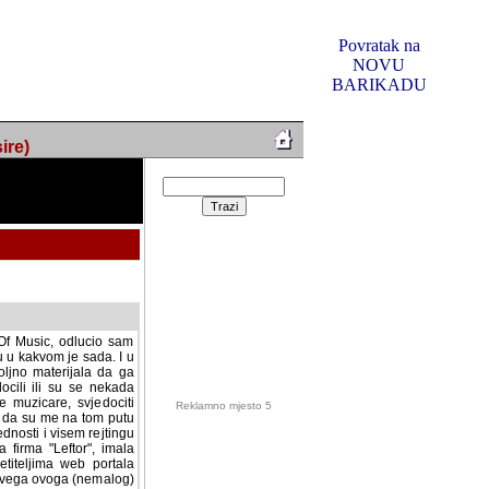
Povratak na
NOVU
BARIKADU
ire)
f Music, odlucio sam
u u kakvom je sada. I u
oljno materijala da ga
 ili su se nekada desile.
e, svjedociti njihovim
me na tom putu pratili
i i visem rejtingu ovog
Reklamno mjesto 5
irma "Leftor", imala
titeljima web portala
og svega ovoga (nemalog)