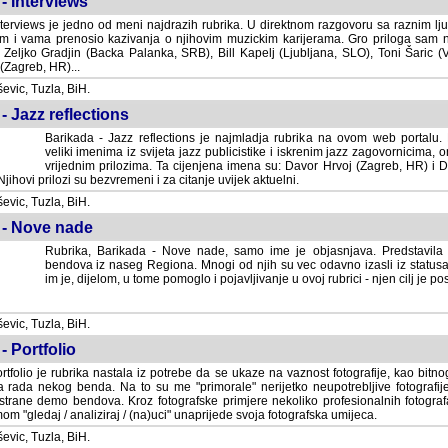
- Interviews
terviews je jedno od meni najdrazih rubrika. U direktnom razgovoru sa raznim lju
 i vama prenosio kazivanja o njihovim muzickim karijerama. Gro priloga sam
i Zeljko Gradjin (Backa Palanka, SRB), Bill Kapelj (Ljubljana, SLO), Toni Šaric (
(Zagreb, HR)...
vic, Tuzla, BiH.
- Jazz reflections
Barikada - Jazz reflections je najmladja rubrika na ovom web portalu. Medju
imenima iz svijeta jazz publicistike i iskrenim jazz zagovornicima, on
vrijednim prilozima. Ta cijenjena imena su: Davor Hrvoj (Zagreb, HR) i
jihovi prilozi su bezvremeni i za citanje uvijek aktuelni.
vic, Tuzla, BiH.
 - Nove nade
Rubrika, Barikada - Nove nade, samo ime je objasnjava. Predstavila
bendova iz naseg Regiona. Mnogi od njih su vec odavno izasli iz statusa 
je, dijelom, u tome pomoglo i pojavljivanje u ovoj rubrici - njen cilj je postig
vic, Tuzla, BiH.
- Portfolio
rtfolio je rubrika nastala iz potrebe da se ukaze na vaznost fotografije, kao bi
a rada nekog benda. Na to su me "primorale" nerijetko neupotrebljive fotografije
trane demo bendova. Kroz fotografske primjere nekoliko profesionalnih fotogr
m "gledaj / analiziraj / (na)uci" unaprijede svoja fotografska umijeca.
vic, Tuzla, BiH.