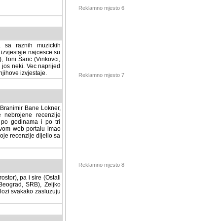
Reklamno mjesto 6
a sa raznih muzickih
izvjestaje najcesce su
, Toni Šaric (Vinkovci,
jos neki. Vec naprijed
ihove izvjestaje.
Reklamno mjesto 7
, Branimir Bane Lokner,
jene recenzije muzickih
nama i po tri osnovne
alu imao svoju rubriku.
 dijelio sa svima vama,
stor), pa i sire (Ostali
Reklamno mjesto 8
ad, SRB), Zeljko Milovic
svakako zasluzuju da se