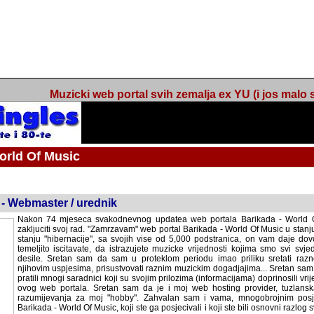
Muzicki web portal svih zemalja ex YU (i jos malo s
orld Of Music
ned
 - Webmaster / urednik
Nakon 74 mjeseca svakodnevnog updatea web portala Barikada - World O
zakljuciti svoj rad. "Zamrzavam" web portal Barikada - World Of Music u stanj
stanju "hibernacije", sa svojih vise od 5,000 podstranica, on vam daje dov
temeljito iscitavate, da istrazujete muzicke vrijednosti kojima smo svi svjedocili
Sretan sam da sam u proteklom periodu imao priliku sretati razne muzicar
uspjesima, prisustvovati raznim muzickim dogadjajima... Sretan sam da su 
mnogi saradnici koji su svojim prilozima (informacijama) doprinosili vrijednost
web portala. Sretan sam da je i moj web hosting provider, tuzlanska f
razumijevanja za moj "hobby". Zahvalan sam i vama, mnogobrojnim posje
Barikada - World Of Music, koji ste ga posjecivali i koji ste bili osnovni razl