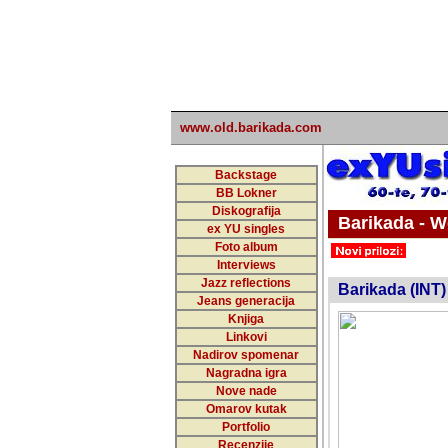
www.old.barikada.com
Backstage
BB Lokner
Diskografija
Barikada - W
ex YU singles
Foto album
undefi
Interviews
Jazz reflections
Barikada (INT)
Jeans generacija
Knjiga
Linkovi
Nadirov spomenar
Nagradna igra
Nove nade
Omarov kutak
Portfolio
Recenzije