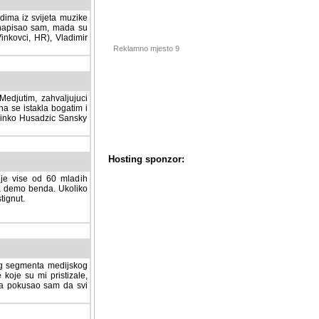
dima iz svijeta muzike
 napisao sam, mada su
Vinkovci, HR), Vladimir
Reklamno mjesto 9
tim, zahvaljujuci veliki
a se istakla bogatim i
 Dinko Husadzic Sansky
 je vise od 60 mladih
demo benda. Ukoliko im
nut.
Hosting sponzor:
tnog segmenta medijskog
 koje su mi pristizale,
afa pokusao sam da svi