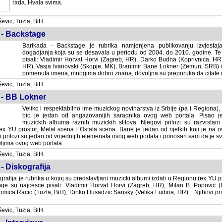
rada. Hvala svima.
vic, Tuzla, BiH.
 - Backstage
Barikada - Backstage je rubrika namjenjena publikovanju izvjestaj
dogadjanja koja su se desavala u periodu od 2004. do 2010. godine. Te 
pisali: Vladimir Horvat Horvi (Zagreb, HR), Darko Budna (Koprivnica, HR)
HR), Vasja Ivanovski (Skopje, MK), Branimir Bane Lokner (Zemun, SRB) i 
pomenuta imena, mnogima dobro znana, dovoljna su preporuka da citate nj
vic, Tuzla, BiH.
 - BB Lokner
Veliko i respektabilno ime muzickog novinarstva iz Srbije (pa i Regiona)
bio je jedan od angazovanijih saradnika ovog web portala. Pisao je nebro
albuma raznih muzickih stilova. Njegovi prilozi su razvrstani po godi
tor, Metal scena i Ostala scena. Bane je jedan od rijetkih koji je na ovom web port
dan od vrijednijih elemenata ovog web portala i ponosan sam da je svoje recenzije
b portala.
vic, Tuzla, BiH.
- Diskografija
rafija je rubrika u kojoj su predstavljani muzicki albumi izdati u Regionu (ex YU pro
oge su najcesce pisali: Vladimir Horvat Horvi (Zagreb, HR), Milan B. Popovic (Beogr
cic (Tuzla, BiH), Dinko Husadzic Sansky (Velika Ludina, HR)... Njihovi prilozi 
vic, Tuzla, BiH.