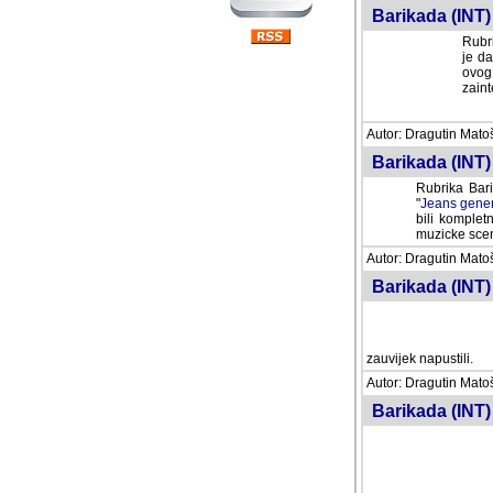
Barikada (INT) 
Rubri
je da
ovog 
zaint
Autor: Dragutin Matoše
Barikada (INT) 
Rubrika Bari
"
Jeans gener
bili komplet
muzicke scene
Autor: Dragutin Matoše
Barikada (INT)
zauvijek napustili.
Autor: Dragutin Matoše
Barikada (INT)