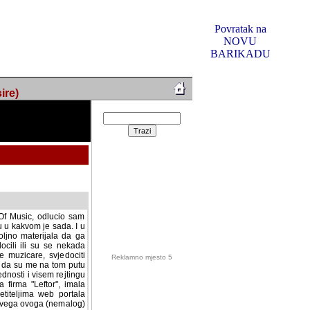
Povratak na
NOVU
BARIKADU
ire)
f Music, odlucio sam
u u kakvom je sada. I u
oljno materijala da ga
 ili su se nekada desile.
e, svjedociti njihovim
me na tom putu pratili
i i visem rejtingu ovog
Reklamno mjesto 5
irma "Leftor", imala
titeljima web portala
og svega ovoga (nemalog)