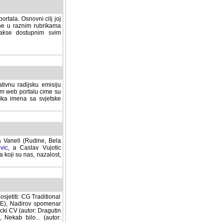
rtala. Osnovni cilj joj
ane u raznim rubrikama
lakse dostupnim svim
tivnu radijsku emisiju
ovom web portalu cime su
lika imena sa svjetske
a Vanell (Rudine, Bela
vic
, a Caslav Vujotic
 koji su nas, nazalost,
sjetiti: CG Traditional
MNE), Nadirov spomenar
cki CV (autor: Dragutin
 Nekab bilo... (autor: