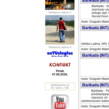
Barikada (INT) 
Barikada - In
saznavao sam
Reklamno mjesto 3
priloge dali 
Horvat Horvi 
Autor: Dragutin Matoše
Barikada (INT) 
(Velika Ludina, HR). N
Reklamno mjesto 4
Autor: Dragutin Matoše
Barikada (INT)
Petak
07.08.2026.
Autor: Dragutin Matoše
Barikada (INT) 
Optimizirano za
IE i 1024 x 768
Barikada - Po
predstavljanj
najcesce od s
zainteresovani sistemo
Autor: Dragutin Matoše