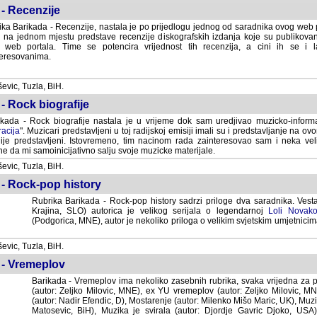
- Recenzije
ka Barikada - Recenzije, nastala je po prijedlogu jednog od saradnika ovog web po
 na jednom mjestu predstave recenzije diskografskih izdanja koje su publikov
web portala. Time se potencira vrijednost tih recenzija, a cini ih se i 
eresovanima.
vic, Tuzla, BiH.
- Rock biografije
kada - Rock biografije nastala je u vrijeme dok sam uredjivao muzicko-informa
acija
". Muzicari predstavljeni u toj radijskoj emisiji imali su i predstavljanje na 
nije predstavljeni. Istovremeno, tim nacinom rada zainteresovao sam i neka ve
 da mi samoinicijativno salju svoje muzicke materijale.
vic, Tuzla, BiH.
 - Rock-pop history
Rubrika Barikada - Rock-pop history sadrzi priloge dva saradnika. Vest
Krajina, SLO) autorica je velikog serijala o legendarnoj
Loli Novako
(Podgorica, MNE), autor je nekoliko priloga o velikim svjetskim umjetnicima
vic, Tuzla, BiH.
 - Vremeplov
Barikada - Vremeplov ima nekoliko zasebnih rubrika, svaka vrijedna za po
(autor: Zeljko Milovic, MNE), ex YU vremeplov (autor: Zeljko Milovic, 
(autor: Nadir Efendic, D), Mostarenje (autor: Milenko Mišo Maric, UK), Muzi
Matosevic, BiH), Muzika je svirala (autor: Djordje Gavric Djoko, USA),