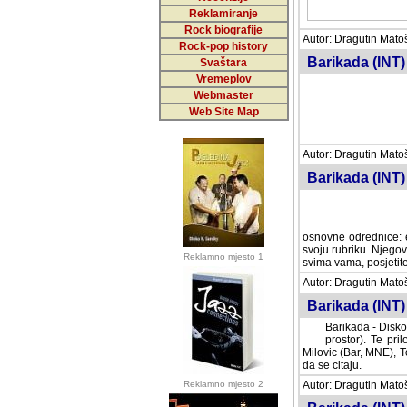
Reklamiranje
Rock biografije
Autor: Dragutin Matoše
Rock-pop history
Barikada (INT)
Svaštara
Vremeplov
Webmaster
Web Site Map
Autor: Dragutin Matoše
Barikada (INT)
odrednice: ex YU pros
Njegovi prilozi su je
Reklamno mjesto 1
posjetiteljima ovog we
Autor: Dragutin Matoše
Barikada (INT) 
Barikada - Diskog
prostor). Te pril
(Bar, MNE), Tomica Ra
citaju.
Reklamno mjesto 2
Autor: Dragutin Matoše