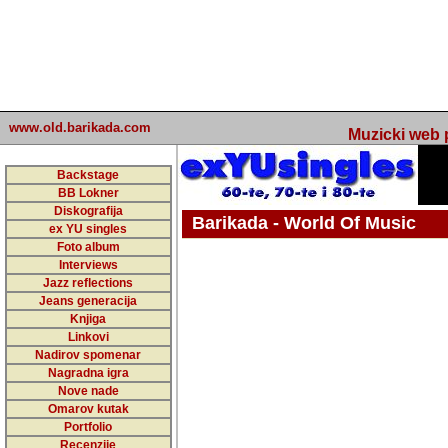
www.old.barikada.com
Muzicki web p
Backstage
BB Lokner
Diskografija
Barikada - World Of Music
ex YU singles
Foto album
undefined
Interviews
Jazz reflections
Barikada (INT) - Webmaster / urednik
Jeans generacija
Nakon 74 mj
Knjiga
Linkovi
portala Bari
Nadirov spomenar
zakljuciti 
Nagradna igra
Nove nade
Barikada - W
Omarov kutak
sada. I u sta
Portfolio
Recenzije