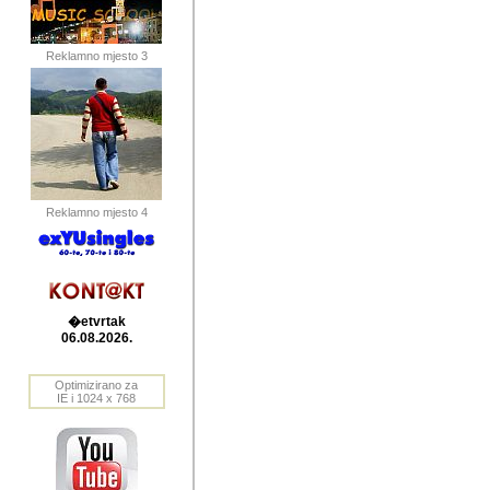
publikovan
dogadjanja
Reklamno mjesto 3
2004. do 2010. godine. Te i
Horvat Horvi (Zagreb, HR)
Šaric (Vinkovci, HR), Vas
Bane Lokner (Zemun, SRB)
imena, mnogima dobro zna
Reklamno mjesto 4
njihove izvjestaje.
Autor: Dragutin Matoševic,
Barikada (INT) - BB Lokner
�etvrtak
Veliko i res
06.08.2026.
Srbije (pa i
Optimizirano za
jedan od angazovanijih s
IE i 1024 x 768
nebrojene recenzije muzic
Njegovi prilozi su razvr
odrednice: ex YU prostor,