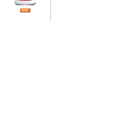
jedan od rijetkih koji je n
Njegovi prilozi su jedan od
i ponosan sam da je svoj
posjetiteljima ovog web por
Autor: Dragutin Matoševic,
Barikada (INT) - Diskografija
Barikada - Diskografija
muzicki albumi izdati u Reg
prostor). Te priloge su n
(Zagreb, HR), Milan B. Po
(Bar, MNE), Tomica Racic 
(Velika Ludina, HR)... Nj
citaju.
Autor: Dragutin Matoševic,
Barikada (INT) - Interviews