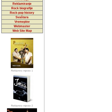
5,000 podstra
Reklamiranje
Rock biografije
da ga temelji
Rock-pop history
vrijednosti kojima smo sv
Svaštara
Vremeplov
Sretan sam da sam u protek
Webmaster
muzicare, svjedociti njih
Web Site Map
muzickim dogadjajima... Sr
mnogi saradnici koji su
doprinosili vrijednosti i v
sam da je i moj web hostin
imala razumijevanja za 
Reklamno mjesto 1
mnogobrojnim posjetitelj
Music, koji ste ga posjeciv
ovoga (nemalog) rada. Hva
Autor: Dragutin Matoševic,
Barikada (INT) - Backstage
Reklamno mjesto 2
Barikada -