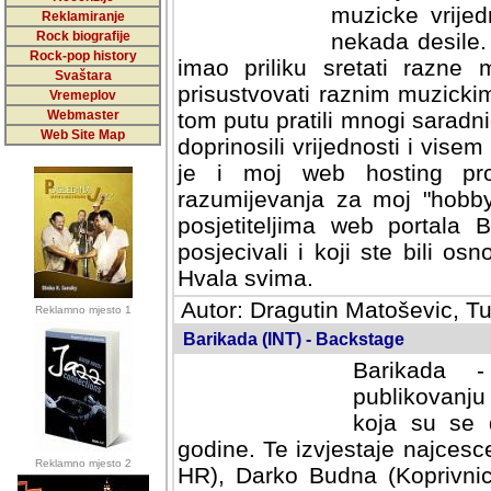
muzicke vrijed
Reklamiranje
Rock biografije
nekada desile
Rock-pop history
imao priliku sretati razne 
Svaštara
prisustvovati raznim muzick
Vremeplov
Webmaster
tom putu pratili mnogi saradni
Web Site Map
doprinosili vrijednosti i vise
je i moj web hosting prov
razumijevanja za moj "hobb
posjetiteljima web portala 
posjecivali i koji ste bili o
Hvala svima.
Autor: Dragutin Matoševic, Tu
Reklamno mjesto 1
Barikada (INT) - Backstage
Barikada -
publikovanju
koja su se 
godine. Te izvjestaje najcesce
Reklamno mjesto 2
HR), Darko Budna (Koprivnic