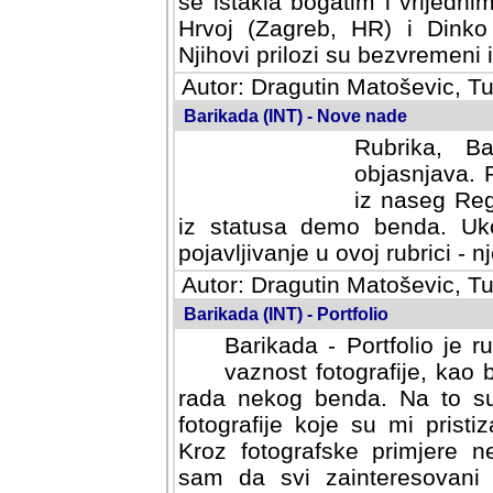
se istakla bogatim i vrijedni
Hrvoj (Zagreb, HR) i Dinko
Njihovi prilozi su bezvremeni i
Autor: Dragutin Matoševic, Tu
Barikada (INT) - Nove nade
Rubrika, B
objasnjava. 
iz naseg Reg
iz statusa demo benda. Uko
pojavljivanje u ovoj rubrici - nj
Autor: Dragutin Matoševic, Tu
Barikada (INT) - Portfolio
Barikada - Portfolio je 
vaznost fotografije, kao
rada nekog benda. Na to su 
fotografije koje su mi pristiz
fotografske primjere nekolik
svi zainteresovani sistemom "