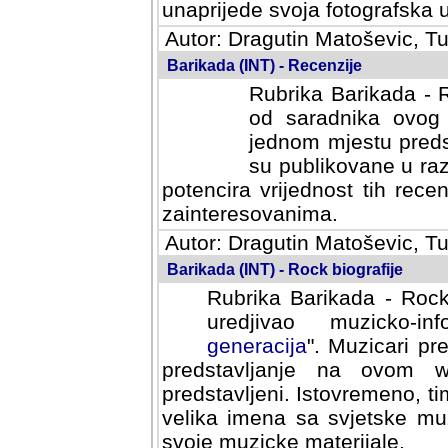
svoja fotografska umijeca.
Autor: Dragutin Matoševic, Tu
Barikada (INT) - Recenzije
Rubrika Barikada - R
od saradnika ovog 
jednom mjestu predst
su publikovane u ra
potencira vrijednost tih rece
zainteresovanima.
Autor: Dragutin Matoševic, Tu
Barikada (INT) - Rock biografije
Rubrika Barikada - Rock
uredjivao muzicko-informa
Muzicari predstavljeni u to
na ovom web portalu cime
Istovremeno, tim nacinom ra
sa svjetske muzicke scene da
materijale.