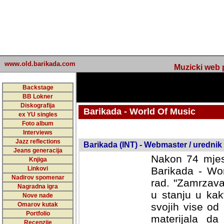
www.old.barikada.com
Muzicki web p
Backstage
BB Lokner
Diskografija
Barikada - World Of Music
ex YU singles
Foto album
undefined
Interviews
Jazz reflections
Barikada (INT) - Webmaster / urednik
Jeans generacija
Nakon 74 mjes
Knjiga
Linkovi
Barikada - Wor
Nadirov spomenar
rad. "Zamrzava
Nagradna igra
u stanju u kak
Nove nade
Omarov kutak
svojih vise od
Portfolio
materijala da 
Recenzije