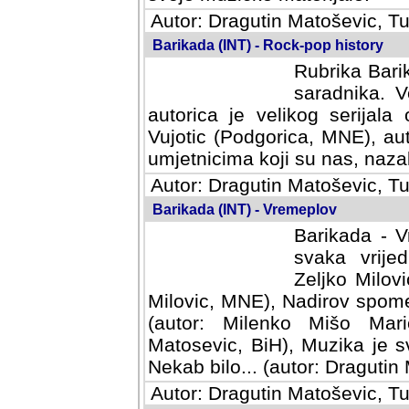
Autor: Dragutin Matoševic, Tu
Barikada (INT) - Rock-pop history
Rubrika Barik
saradnika. V
autorica je velikog serijal
Vujotic (Podgorica, MNE), aut
umjetnicima koji su nas, nazalo
Autor: Dragutin Matoševic, Tu
Barikada (INT) - Vremeplov
Barikada - V
svaka vrijedna
Milovic, MNE)
MNE), Nadirov spomenar (auto
Milenko Mišo Maric, UK), Muz
Muzika je svirala (autor: D
(autor: Dragutin Matosevic, BiH
Autor: Dragutin Matoševic, Tu