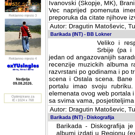
Ivanovski (Skopje, MK), Bran
Vec naprijed pomenuta ime
Reklamno mjesto 3
preporuka da citate njihove izv
Autor: Dragutin Matoševic, Tu
Barikada (INT) - BB Lokner
Veliko i res
Srbije (pa i
jedan od angazovanijih sarad
Reklamno mjesto 4
recenzije muzickih albuma ra
razvrstani po godinama i po t
scena i Ostala scena. Bane 
portalu imao svoju rubriku.
Nedjelja
elemenata ovog web portala i 
09.08.2026.
sa svima vama, posjetiteljima
Optimizirano za
Autor: Dragutin Matoševic, Tu
IE i 1024 x 768
Barikada (INT) - Diskografija
Barikada - Diskografija je
albumi izdati u Regionu (ex 