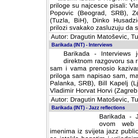
priloge su najcesce pisali: Vl
Popovic (Beograd, SRB), Ze
(Tuzla, BiH), Dinko Husadzi
prilozi svakako zasluzuju da se
Autor: Dragutin Matoševic, Tu
Barikada (INT) - Interviews
Barikada - Interviews 
direktnom razgovoru sa r
sam i vama prenosio kazivan
priloga sam napisao sam, mad
Palanka, SRB), Bill Kapelj (L
Vladimir Horvat Horvi (Zagreb,
Autor: Dragutin Matoševic, Tu
Barikada (INT) - Jazz reflections
Barikada - J
ovom web po
imenima iz svijeta jazz publi