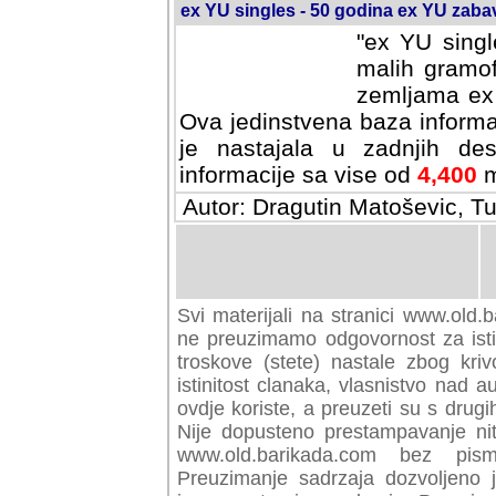
ex YU singles - 50 godina ex YU zab
"ex YU singl
malih gramof
zemljama ex 
Ova jedinstvena baza informa
je nastajala u zadnjih des
informacije sa vise od
4,400
m
Autor: Dragutin Matoševic, Tu
Svi materijali na stranici www.old.b
preuzimamo odgovornost za istini
troskove (stete) nastale zbog kriv
istinitost clanaka, vlasnistvo nad au
ovdje koriste, a preuzeti su s drugi
Nije dopusteno prestampavanje nit
www.old.barikada.com bez pism
Preuzimanje sadrzaja dozvoljeno 