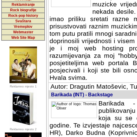
muzicke vrijed
Reklamiranje
Rock biografije
nekada desile
Rock-pop history
imao priliku sretati razne 
Svaštara
prisustvovati raznim muzick
Vremeplov
Webmaster
tom putu pratili mnogi saradni
Web Site Map
doprinosili vrijednosti i vise
je i moj web hosting prov
razumijevanja za moj "hobb
posjetiteljima web portala 
posjecivali i koji ste bili o
Hvala svima.
Autor: Dragutin Matoševic, Tu
Reklamno mjesto 1
Barikada (INT) - Backstage
Barikada -
publikovanju
koja su se 
godine. Te izvjestaje najcesce
Reklamno mjesto 2
HR), Darko Budna (Koprivnic