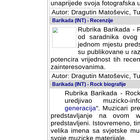
svoja fotografska umijeca.
Autor: Dragutin Matoševic, Tu
Barikada (INT) - Recenzije
Rubrika Barikada - R
od saradnika ovog 
jednom mjestu predst
su publikovane u ra
potencira vrijednost tih rece
zainteresovanima.
Autor: Dragutin Matoševic, Tu
Barikada (INT) - Rock biografije
Rubrika Barikada - Rock
uredjivao muzicko-informa
Muzicari predstavljeni u to
na ovom web portalu cime
Istovremeno, tim nacinom ra
sa svjetske muzicke scene da
materijale.