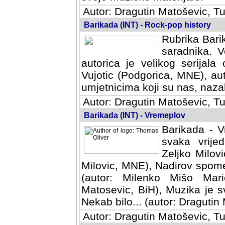
Autor: Dragutin Matoševic, Tu
Barikada (INT) - Rock-pop history
Rubrika Barik
saradnika. V
autorica je velikog serijal
Vujotic (Podgorica, MNE), aut
umjetnicima koji su nas, nazalo
Autor: Dragutin Matoševic, Tu
Barikada (INT) - Vremeplov
Barikada - V
svaka vrijedna
Milovic, MNE)
MNE), Nadirov spomenar (auto
Milenko Mišo Maric, UK), Muz
Muzika je svirala (autor: D
(autor: Dragutin Matosevic, BiH
Autor: Dragutin Matoševic, Tu