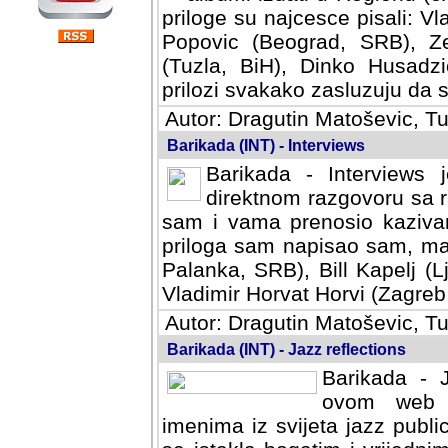
priloge su najcesce pisali: Vl
Popovic (Beograd, SRB), Ze
(Tuzla, BiH), Dinko Husadzi
prilozi svakako zasluzuju da se
Autor: Dragutin Matoševic, Tu
Barikada (INT) - Interviews
Barikada - Interviews 
direktnom razgovoru sa r
sam i vama prenosio kazivan
priloga sam napisao sam, mad
Palanka, SRB), Bill Kapelj (L
Vladimir Horvat Horvi (Zagreb,
Autor: Dragutin Matoševic, Tu
Barikada (INT) - Jazz reflections
Barikada - J
ovom web po
imenima iz svijeta jazz publi