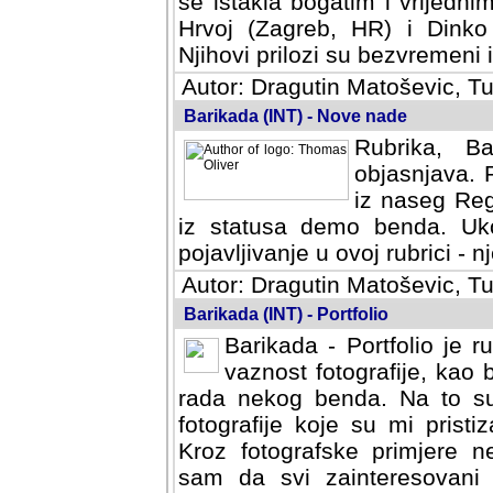
se istakla bogatim i vrijedni
Hrvoj (Zagreb, HR) i Dinko
Njihovi prilozi su bezvremeni i
Autor: Dragutin Matoševic, Tu
Barikada (INT) - Nove nade
Rubrika, B
objasnjava. 
iz naseg Reg
iz statusa demo benda. Uko
pojavljivanje u ovoj rubrici - nj
Autor: Dragutin Matoševic, Tu
Barikada (INT) - Portfolio
Barikada - Portfolio je 
vaznost fotografije, kao
rada nekog benda. Na to su 
fotografije koje su mi pristiz
fotografske primjere nekolik
svi zainteresovani sistemom "