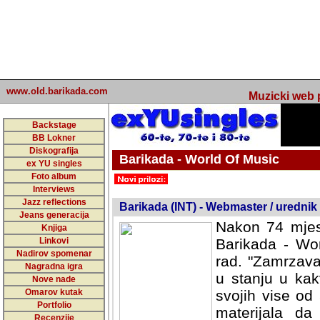
www.old.barikada.com
Muzicki web p
Backstage
BB Lokner
Diskografija
Barikada - World Of Music
ex YU singles
Foto album
undefined
Interviews
Jazz reflections
Barikada (INT) - Webmaster / urednik
Jeans generacija
Nakon 74 mjes
Knjiga
Linkovi
Barikada - Wor
Nadirov spomenar
rad. "Zamrzava
Nagradna igra
u stanju u kak
Nove nade
Omarov kutak
svojih vise od
Portfolio
materijala da 
Recenzije