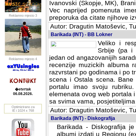
Ivanovski (Skopje, MK), Bran
Vec naprijed pomenuta ime
Reklamno mjesto 3
preporuka da citate njihove izv
Autor: Dragutin Matoševic, Tu
Barikada (INT) - BB Lokner
Veliko i res
Srbije (pa i
jedan od angazovanijih sarad
Reklamno mjesto 4
recenzije muzickih albuma ra
razvrstani po godinama i po t
scena i Ostala scena. Bane 
portalu imao svoju rubriku.
�etvrtak
elemenata ovog web portala i 
06.08.2026.
sa svima vama, posjetiteljima
Optimizirano za
Autor: Dragutin Matoševic, Tu
IE i 1024 x 768
Barikada (INT) - Diskografija
Barikada - Diskografija je
albumi izdati u Regionu (ex 