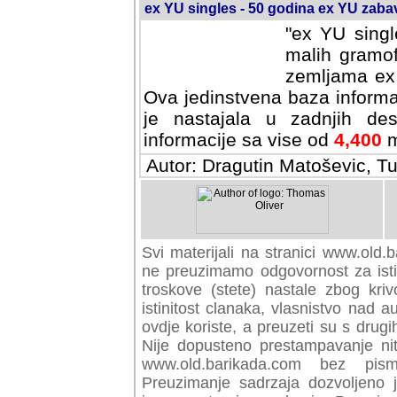
ex YU singles - 50 godina ex YU zab
"ex YU singl
malih gramof
zemljama ex 
Ova jedinstvena baza informa
je nastajala u zadnjih des
informacije sa vise od
4,400
m
Autor: Dragutin Matoševic, Tu
Svi materijali na stranici www.old.b
preuzimamo odgovornost za istini
troskove (stete) nastale zbog kriv
istinitost clanaka, vlasnistvo nad au
ovdje koriste, a preuzeti su s drugi
Nije dopusteno prestampavanje nit
www.old.barikada.com bez pism
Preuzimanje sadrzaja dozvoljeno 