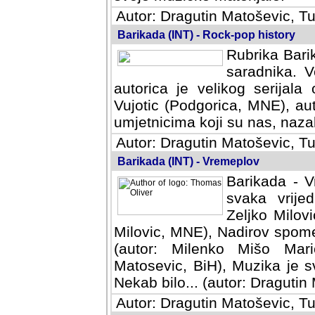
Autor: Dragutin Matoševic, Tu
Barikada (INT) - Rock-pop history
Rubrika Barik
saradnika. V
autorica je velikog serijal
Vujotic (Podgorica, MNE), aut
umjetnicima koji su nas, nazalo
Autor: Dragutin Matoševic, Tu
Barikada (INT) - Vremeplov
Barikada - V
svaka vrijedna
Milovic, MNE)
MNE), Nadirov spomenar (auto
Milenko Mišo Maric, UK), Muz
Muzika je svirala (autor: D
(autor: Dragutin Matosevic, BiH
Autor: Dragutin Matoševic, Tu