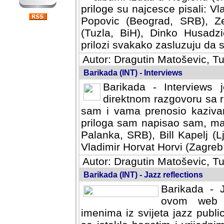
priloge su najcesce pisali: Vl
Popovic (Beograd, SRB), Ze
(Tuzla, BiH), Dinko Husadzi
prilozi svakako zasluzuju da se
Autor: Dragutin Matoševic, Tu
Barikada (INT) - Interviews
Barikada - Interviews 
direktnom razgovoru sa r
sam i vama prenosio kazivan
priloga sam napisao sam, mad
Palanka, SRB), Bill Kapelj (L
Vladimir Horvat Horvi (Zagreb,
Autor: Dragutin Matoševic, Tu
Barikada (INT) - Jazz reflections
Barikada - J
ovom web po
imenima iz svijeta jazz publi