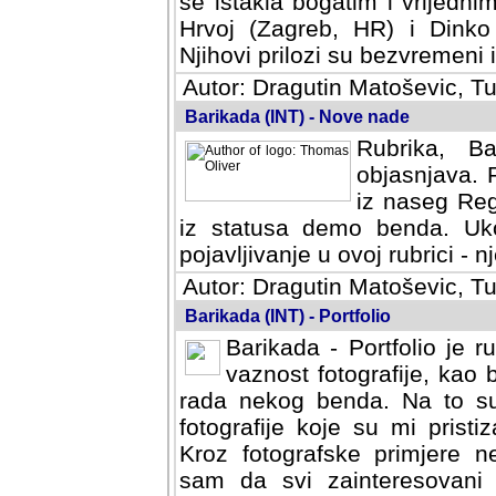
se istakla bogatim i vrijedni
Hrvoj (Zagreb, HR) i Dinko
Njihovi prilozi su bezvremeni i
Autor: Dragutin Matoševic, Tu
Barikada (INT) - Nove nade
Rubrika, B
objasnjava. 
iz naseg Reg
iz statusa demo benda. Uko
pojavljivanje u ovoj rubrici - nj
Autor: Dragutin Matoševic, Tu
Barikada (INT) - Portfolio
Barikada - Portfolio je 
vaznost fotografije, kao
rada nekog benda. Na to su 
fotografije koje su mi pristiz
fotografske primjere nekolik
svi zainteresovani sistemom "