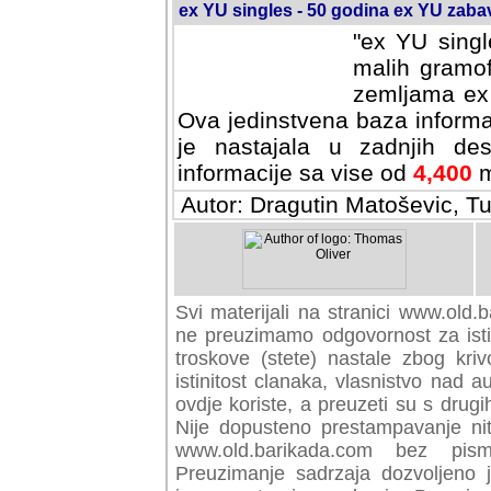
ex YU singles - 50 godina ex YU zab
"ex YU singl
malih gramof
zemljama ex 
Ova jedinstvena baza informa
je nastajala u zadnjih des
informacije sa vise od
4,400
m
Autor: Dragutin Matoševic, Tu
Svi materijali na stranici www.old.b
preuzimamo odgovornost za istini
troskove (stete) nastale zbog kriv
istinitost clanaka, vlasnistvo nad au
ovdje koriste, a preuzeti su s drugi
Nije dopusteno prestampavanje nit
www.old.barikada.com bez pism
Preuzimanje sadrzaja dozvoljeno 