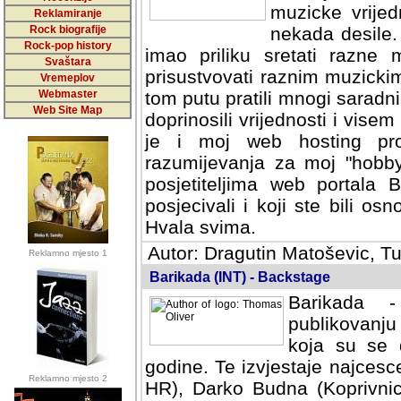
muzicke vrijed
Reklamiranje
Rock biografije
nekada desile
Rock-pop history
imao priliku sretati razne 
Svaštara
prisustvovati raznim muzick
Vremeplov
Webmaster
tom putu pratili mnogi saradni
Web Site Map
doprinosili vrijednosti i vise
je i moj web hosting prov
razumijevanja za moj "hobb
posjetiteljima web portala 
posjecivali i koji ste bili o
Hvala svima.
Autor: Dragutin Matoševic, Tu
Reklamno mjesto 1
Barikada (INT) - Backstage
Barikada -
publikovanju
koja su se 
godine. Te izvjestaje najcesce
Reklamno mjesto 2
HR), Darko Budna (Koprivnic