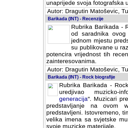
svoja fotografska umijeca.
Autor: Dragutin Matoševic, Tu
Barikada (INT) - Recenzije
Rubrika Barikada - R
od saradnika ovog 
jednom mjestu predst
su publikovane u ra
potencira vrijednost tih rece
zainteresovanima.
Autor: Dragutin Matoševic, Tu
Barikada (INT) - Rock biografije
Rubrika Barikada - Rock
uredjivao muzicko-informa
Muzicari predstavljeni u to
na ovom web portalu cime
Istovremeno, tim nacinom ra
sa svjetske muzicke scene da
materijale.