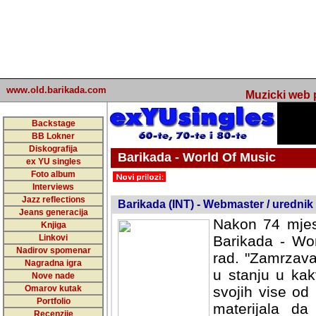
www.old.barikada.com
Muzicki web p
Backstage
BB Lokner
Diskografija
Barikada - World Of Music
ex YU singles
Foto album
undefined
Interviews
Jazz reflections
Barikada (INT) - Webmaster / urednik
Jeans generacija
Nakon 74 mjes
Knjiga
Linkovi
Barikada - Wor
Nadirov spomenar
rad. "Zamrzava
Nagradna igra
u stanju u kak
Nove nade
Omarov kutak
svojih vise od
Portfolio
materijala da 
Recenzije