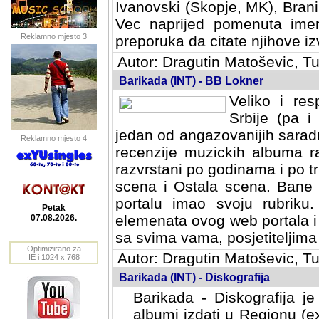
Ivanovski (Skopje, MK), Bran
Vec naprijed pomenuta ime
Reklamno mjesto 3
preporuka da citate njihove izv
Autor: Dragutin Matoševic, Tu
Barikada (INT) - BB Lokner
Veliko i res
Srbije (pa i
jedan od angazovanijih sarad
Reklamno mjesto 4
recenzije muzickih albuma ra
razvrstani po godinama i po t
scena i Ostala scena. Bane 
portalu imao svoju rubriku.
Petak
elemenata ovog web portala i 
07.08.2026.
sa svima vama, posjetiteljima
Optimizirano za
Autor: Dragutin Matoševic, Tu
IE i 1024 x 768
Barikada (INT) - Diskografija
Barikada - Diskografija je
albumi izdati u Regionu (ex 