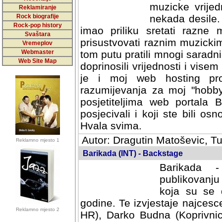
muzicke vrijed
Reklamiranje
Rock biografije
nekada desile
Rock-pop history
imao priliku sretati razne 
Svaštara
prisustvovati raznim muzick
Vremeplov
Webmaster
tom putu pratili mnogi saradni
Web Site Map
doprinosili vrijednosti i vise
je i moj web hosting prov
razumijevanja za moj "hobb
posjetiteljima web portala 
posjecivali i koji ste bili o
Hvala svima.
Autor: Dragutin Matoševic, Tu
Reklamno mjesto 1
Barikada (INT) - Backstage
Barikada -
publikovanju
koja su se 
godine. Te izvjestaje najcesce
Reklamno mjesto 2
HR), Darko Budna (Koprivnic