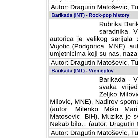
Autor: Dragutin Matoševic, Tu
Barikada (INT) - Rock-pop history
Rubrika Barik
saradnika. V
autorica je velikog serijal
Vujotic (Podgorica, MNE), aut
umjetnicima koji su nas, nazalo
Autor: Dragutin Matoševic, Tu
Barikada (INT) - Vremeplov
Barikada - V
svaka vrijedna
Milovic, MNE)
MNE), Nadirov spomenar (auto
Milenko Mišo Maric, UK), Muz
Muzika je svirala (autor: D
(autor: Dragutin Matosevic, BiH
Autor: Dragutin Matoševic, Tu