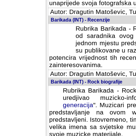
svoja fotografska umijeca.
Autor: Dragutin Matoševic, Tu
Barikada (INT) - Recenzije
Rubrika Barikada - R
od saradnika ovog 
jednom mjestu predst
su publikovane u ra
potencira vrijednost tih rece
zainteresovanima.
Autor: Dragutin Matoševic, Tu
Barikada (INT) - Rock biografije
Rubrika Barikada - Rock
uredjivao muzicko-informa
Muzicari predstavljeni u to
na ovom web portalu cime
Istovremeno, tim nacinom ra
sa svjetske muzicke scene da
materijale.