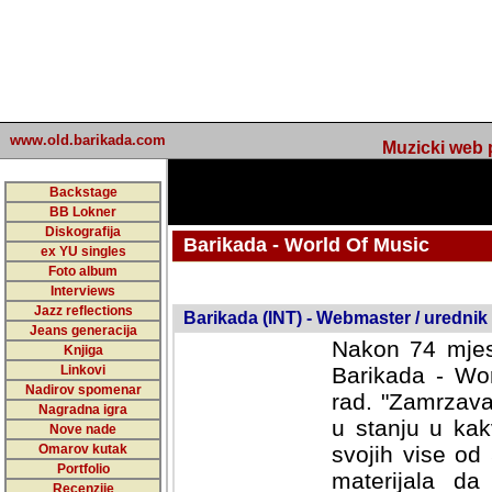
www.old.barikada.com
Muzicki web p
Backstage
BB Lokner
Diskografija
Barikada - World Of Music
ex YU singles
Foto album
undefined
Interviews
Jazz reflections
Barikada (INT) - Webmaster / urednik
Jeans generacija
Nakon 74 mjes
Knjiga
Linkovi
Barikada - Wor
Nadirov spomenar
rad. "Zamrzava
Nagradna igra
u stanju u kak
Nove nade
Omarov kutak
svojih vise od
Portfolio
materijala da 
Recenzije