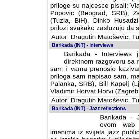
priloge su najcesce pisali: Vl
Popovic (Beograd, SRB), Ze
(Tuzla, BiH), Dinko Husadzi
prilozi svakako zasluzuju da se
Autor: Dragutin Matoševic, Tu
Barikada (INT) - Interviews
Barikada - Interviews 
direktnom razgovoru sa r
sam i vama prenosio kazivan
priloga sam napisao sam, mad
Palanka, SRB), Bill Kapelj (L
Vladimir Horvat Horvi (Zagreb,
Autor: Dragutin Matoševic, Tu
Barikada (INT) - Jazz reflections
Barikada - J
ovom web po
imenima iz svijeta jazz publi