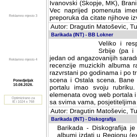
Ivanovski (Skopje, MK), Bran
Vec naprijed pomenuta ime
Reklamno mjesto 3
preporuka da citate njihove izv
Autor: Dragutin Matoševic, Tu
Barikada (INT) - BB Lokner
Veliko i res
Srbije (pa i
jedan od angazovanijih sarad
Reklamno mjesto 4
recenzije muzickih albuma ra
razvrstani po godinama i po t
scena i Ostala scena. Bane 
portalu imao svoju rubriku.
Ponedjeljak
elemenata ovog web portala i 
10.08.2026.
sa svima vama, posjetiteljima
Optimizirano za
Autor: Dragutin Matoševic, Tu
IE i 1024 x 768
Barikada (INT) - Diskografija
Barikada - Diskografija je
albumi izdati u Regionu (ex 