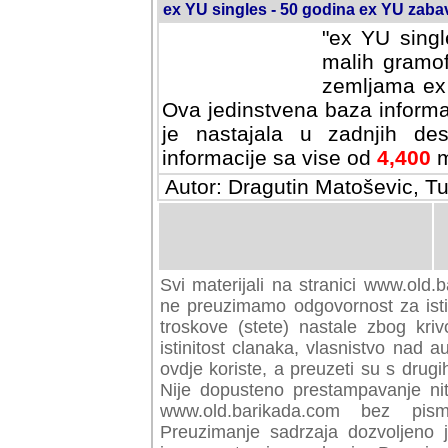
ex YU singles - 50 godina ex YU zab
"ex YU singl
malih gramof
zemljama ex 
Ova jedinstvena baza informa
je nastajala u zadnjih des
informacije sa vise od
4,400
m
Autor: Dragutin Matoševic, Tu
Svi materijali na stranici www.old.b
preuzimamo odgovornost za istini
troskove (stete) nastale zbog kriv
istinitost clanaka, vlasnistvo nad au
ovdje koriste, a preuzeti su s drugi
Nije dopusteno prestampavanje nit
www.old.barikada.com bez pism
Preuzimanje sadrzaja dozvoljeno 