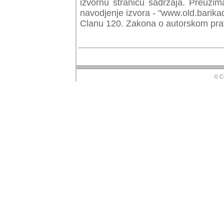
izvornu stranicu sadrzaja. Preuzim
navodjenje izvora - "www.old.barika
Clanu 120. Zakona o autorskom prav
© Copyr