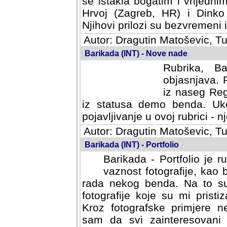
se istakla bogatim i vrijedni
Hrvoj (Zagreb, HR) i Dinko
Njihovi prilozi su bezvremeni i
Autor: Dragutin Matoševic, Tu
Barikada (INT) - Nove nade
Rubrika, B
objasnjava. 
iz naseg Reg
iz statusa demo benda. Uko
pojavljivanje u ovoj rubrici - nj
Autor: Dragutin Matoševic, Tu
Barikada (INT) - Portfolio
Barikada - Portfolio je 
vaznost fotografije, kao
rada nekog benda. Na to su 
fotografije koje su mi pristiz
fotografske primjere nekolik
svi zainteresovani sistemom "