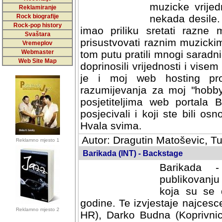
muzicke vrijed
Reklamiranje
Rock biografije
nekada desile
Rock-pop history
imao priliku sretati razne 
Svaštara
prisustvovati raznim muzick
Vremeplov
Webmaster
tom putu pratili mnogi saradni
Web Site Map
doprinosili vrijednosti i vise
je i moj web hosting prov
razumijevanja za moj "hobb
posjetiteljima web portala 
posjecivali i koji ste bili o
Hvala svima.
Autor: Dragutin Matoševic, Tu
Reklamno mjesto 1
Barikada (INT) - Backstage
Barikada -
publikovanju
koja su se 
godine. Te izvjestaje najcesce
Reklamno mjesto 2
HR), Darko Budna (Koprivnic