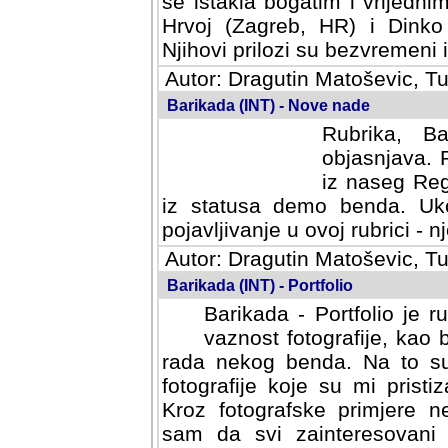
se istakla bogatim i vrijedni
Hrvoj (Zagreb, HR) i Dinko
Njihovi prilozi su bezvremeni i
Autor: Dragutin Matoševic, Tu
Barikada (INT) - Nove nade
Rubrika, B
objasnjava. 
iz naseg Reg
iz statusa demo benda. Uko
pojavljivanje u ovoj rubrici - nj
Autor: Dragutin Matoševic, Tu
Barikada (INT) - Portfolio
Barikada - Portfolio je 
vaznost fotografije, kao
rada nekog benda. Na to su 
fotografije koje su mi pristiz
fotografske primjere nekolik
svi zainteresovani sistemom "