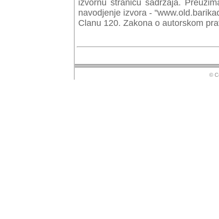
izvornu stranicu sadrzaja. Preuzim
navodjenje izvora - "www.old.barika
Clanu 120. Zakona o autorskom prav
© Copyr