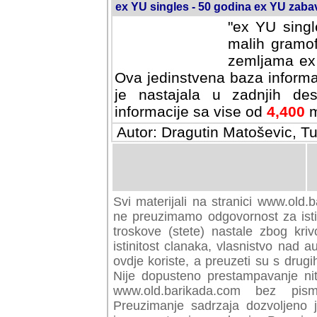
ex YU singles - 50 godina ex YU zab
"ex YU singl
malih gramof
zemljama ex 
Ova jedinstvena baza informa
je nastajala u zadnjih des
informacije sa vise od
4,400
m
Autor: Dragutin Matoševic, Tu
Svi materijali na stranici www.old.b
preuzimamo odgovornost za istini
troskove (stete) nastale zbog kriv
istinitost clanaka, vlasnistvo nad au
ovdje koriste, a preuzeti su s drugi
Nije dopusteno prestampavanje nit
www.old.barikada.com bez pism
Preuzimanje sadrzaja dozvoljeno 