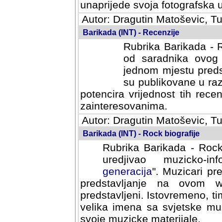
svoja fotografska umijeca.
Autor: Dragutin Matoševic, Tu
Barikada (INT) - Recenzije
Rubrika Barikada - R
od saradnika ovog 
jednom mjestu predst
su publikovane u ra
potencira vrijednost tih rece
zainteresovanima.
Autor: Dragutin Matoševic, Tu
Barikada (INT) - Rock biografije
Rubrika Barikada - Rock
uredjivao muzicko-informa
Muzicari predstavljeni u to
na ovom web portalu cime
Istovremeno, tim nacinom ra
sa svjetske muzicke scene da
materijale.