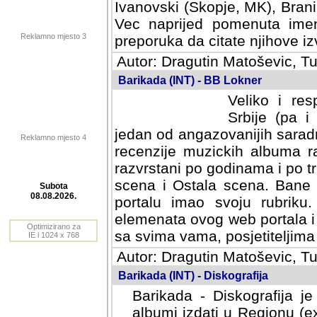
Ivanovski (Skopje, MK), Bran
Vec naprijed pomenuta ime
Reklamno mjesto 3
preporuka da citate njihove izv
Autor: Dragutin Matoševic, Tu
Barikada (INT) - BB Lokner
Veliko i res
Srbije (pa i
jedan od angazovanijih sarad
Reklamno mjesto 4
recenzije muzickih albuma ra
razvrstani po godinama i po t
scena i Ostala scena. Bane 
portalu imao svoju rubriku.
Subota
elemenata ovog web portala i 
08.08.2026.
sa svima vama, posjetiteljima
Optimizirano za
Autor: Dragutin Matoševic, Tu
IE i 1024 x 768
Barikada (INT) - Diskografija
Barikada - Diskografija je
albumi izdati u Regionu (ex 