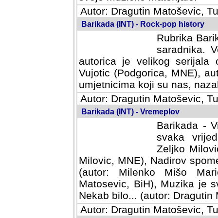
Autor: Dragutin Matoševic, Tu
Barikada (INT) - Rock-pop history
Rubrika Barik
saradnika. V
autorica je velikog serijal
Vujotic (Podgorica, MNE), aut
umjetnicima koji su nas, nazalo
Autor: Dragutin Matoševic, Tu
Barikada (INT) - Vremeplov
Barikada - V
svaka vrijedna
Milovic, MNE)
MNE), Nadirov spomenar (auto
Milenko Mišo Maric, UK), Muz
Muzika je svirala (autor: D
(autor: Dragutin Matosevic, BiH
Autor: Dragutin Matoševic, Tu