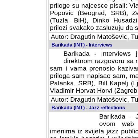
priloge su najcesce pisali: Vl
Popovic (Beograd, SRB), Ze
(Tuzla, BiH), Dinko Husadzi
prilozi svakako zasluzuju da se
Autor: Dragutin Matoševic, Tu
Barikada (INT) - Interviews
Barikada - Interviews 
direktnom razgovoru sa r
sam i vama prenosio kazivan
priloga sam napisao sam, mad
Palanka, SRB), Bill Kapelj (L
Vladimir Horvat Horvi (Zagreb,
Autor: Dragutin Matoševic, Tu
Barikada (INT) - Jazz reflections
Barikada - J
ovom web po
imenima iz svijeta jazz publi