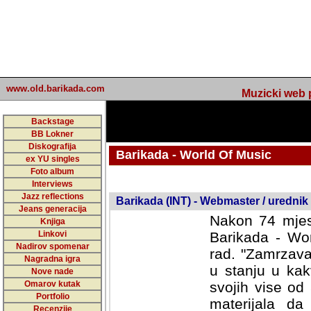
www.old.barikada.com
Muzicki web p
Backstage
BB Lokner
Diskografija
Barikada - World Of Music
ex YU singles
Foto album
undefined
Interviews
Jazz reflections
Barikada (INT) - Webmaster / urednik
Jeans generacija
Nakon 74 mjes
Knjiga
Linkovi
Barikada - Wor
Nadirov spomenar
rad. "Zamrzava
Nagradna igra
u stanju u kak
Nove nade
Omarov kutak
svojih vise od
Portfolio
materijala da 
Recenzije