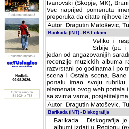
Ivanovski (Skopje, MK), Bran
Vec naprijed pomenuta ime
Reklamno mjesto 3
preporuka da citate njihove izv
Autor: Dragutin Matoševic, Tu
Barikada (INT) - BB Lokner
Veliko i res
Srbije (pa i
jedan od angazovanijih sarad
Reklamno mjesto 4
recenzije muzickih albuma ra
razvrstani po godinama i po t
scena i Ostala scena. Bane 
portalu imao svoju rubriku.
Nedjelja
elemenata ovog web portala i 
09.08.2026.
sa svima vama, posjetiteljima
Optimizirano za
Autor: Dragutin Matoševic, Tu
IE i 1024 x 768
Barikada (INT) - Diskografija
Barikada - Diskografija je
albumi izdati u Regionu (ex 