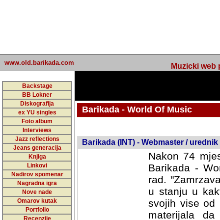
www.old.barikada.com
Muzicki web p
Backstage
BB Lokner
Diskografija
Barikada - World Of Music
ex YU singles
Foto album
undefined
Interviews
Jazz reflections
Barikada (INT) - Webmaster / urednik
Jeans generacija
Nakon 74 mjes
Knjiga
Linkovi
Barikada - Wor
Nadirov spomenar
rad. "Zamrzava
Nagradna igra
u stanju u kak
Nove nade
Omarov kutak
svojih vise od
Portfolio
materijala da 
Recenzije