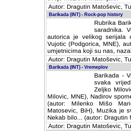
Autor: Dragutin Matoševic, Tu
Barikada (INT) - Rock-pop history
Rubrika Barik
saradnika. V
autorica je velikog serijal
Vujotic (Podgorica, MNE), aut
umjetnicima koji su nas, nazalo
Autor: Dragutin Matoševic, Tu
Barikada (INT) - Vremeplov
Barikada - V
svaka vrijedna
Milovic, MNE)
MNE), Nadirov spomenar (auto
Milenko Mišo Maric, UK), Muz
Muzika je svirala (autor: D
(autor: Dragutin Matosevic, BiH
Autor: Dragutin Matoševic, Tu