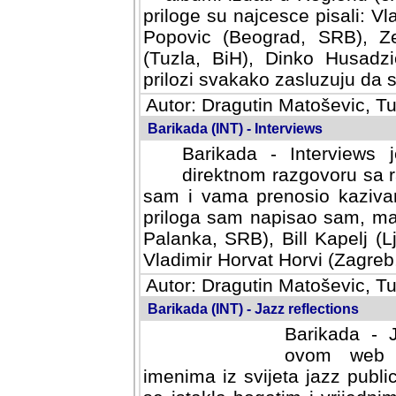
priloge su najcesce pisali: Vl
Popovic (Beograd, SRB), Ze
(Tuzla, BiH), Dinko Husadzi
prilozi svakako zasluzuju da se
Autor: Dragutin Matoševic, Tu
Barikada (INT) - Interviews
Barikada - Interviews 
direktnom razgovoru sa r
sam i vama prenosio kazivan
priloga sam napisao sam, mad
Palanka, SRB), Bill Kapelj (L
Vladimir Horvat Horvi (Zagreb,
Autor: Dragutin Matoševic, Tu
Barikada (INT) - Jazz reflections
Barikada - J
ovom web po
imenima iz svijeta jazz publi