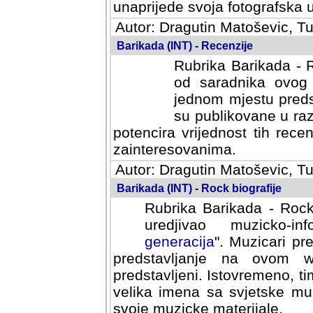
svoja fotografska umijeca.
Autor: Dragutin Matoševic, Tu
Barikada (INT) - Recenzije
Rubrika Barikada - R
od saradnika ovog 
jednom mjestu predst
su publikovane u ra
potencira vrijednost tih rece
zainteresovanima.
Autor: Dragutin Matoševic, Tu
Barikada (INT) - Rock biografije
Rubrika Barikada - Rock
uredjivao muzicko-informa
Muzicari predstavljeni u to
na ovom web portalu cime
Istovremeno, tim nacinom ra
sa svjetske muzicke scene da
materijale.