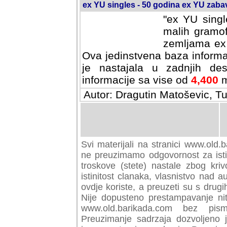
ex YU singles - 50 godina ex YU zab
"ex YU singl
malih gramof
zemljama ex 
Ova jedinstvena baza informa
je nastajala u zadnjih des
informacije sa vise od
4,400
m
Autor: Dragutin Matoševic, Tu
Svi materijali na stranici www.old.b
preuzimamo odgovornost za istini
troskove (stete) nastale zbog kriv
istinitost clanaka, vlasnistvo nad au
ovdje koriste, a preuzeti su s drugi
Nije dopusteno prestampavanje nit
www.old.barikada.com bez pism
Preuzimanje sadrzaja dozvoljeno 