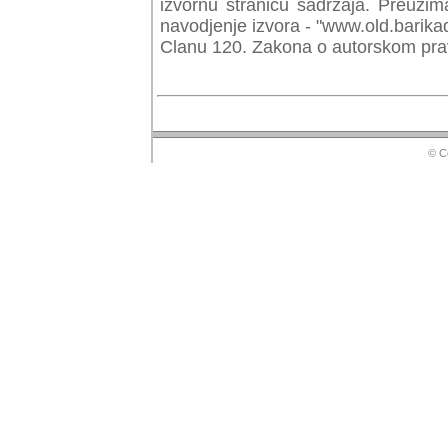
izvornu stranicu sadrzaja. Preuzim
navodjenje izvora - "www.old.barika
Clanu 120. Zakona o autorskom prav
© Copyr