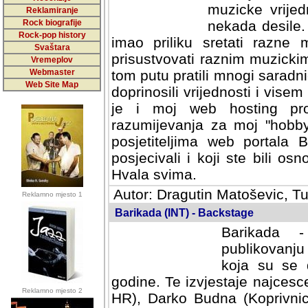
muzicke vrijed
Reklamiranje
Rock biografije
nekada desile
Rock-pop history
imao priliku sretati razne 
Svaštara
prisustvovati raznim muzick
Vremeplov
Webmaster
tom putu pratili mnogi saradni
Web Site Map
doprinosili vrijednosti i vise
je i moj web hosting prov
razumijevanja za moj "hobb
posjetiteljima web portala 
posjecivali i koji ste bili o
Hvala svima.
Autor: Dragutin Matoševic, Tu
Reklamno mjesto 1
Barikada (INT) - Backstage
Barikada -
publikovanju
koja su se 
godine. Te izvjestaje najcesce
Reklamno mjesto 2
HR), Darko Budna (Koprivnic