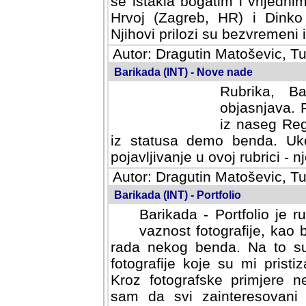
se istakla bogatim i vrijedni
Hrvoj (Zagreb, HR) i Dinko
Njihovi prilozi su bezvremeni i
Autor: Dragutin Matoševic, Tu
Barikada (INT) - Nove nade
Rubrika, B
objasnjava. 
iz naseg Reg
iz statusa demo benda. Uko
pojavljivanje u ovoj rubrici - nj
Autor: Dragutin Matoševic, Tu
Barikada (INT) - Portfolio
Barikada - Portfolio je 
vaznost fotografije, kao
rada nekog benda. Na to su 
fotografije koje su mi pristiz
fotografske primjere nekolik
svi zainteresovani sistemom "