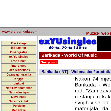
www.old.barikada.com
Muzicki web p
Backstage
BB Lokner
Diskografija
Barikada - World Of Music
ex YU singles
Foto album
undefined
Interviews
Jazz reflections
Barikada (INT) - Webmaster / urednik
Jeans generacija
Nakon 74 mjes
Knjiga
Linkovi
Barikada - Wor
Nadirov spomenar
rad. "Zamrzava
Nagradna igra
u stanju u kak
Nove nade
Omarov kutak
svojih vise od
Portfolio
materijala da 
Recenzije