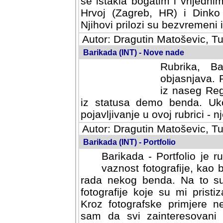
se istakla bogatim i vrijedni
Hrvoj (Zagreb, HR) i Dinko
Njihovi prilozi su bezvremeni i
Autor: Dragutin Matoševic, Tu
Barikada (INT) - Nove nade
Rubrika, B
objasnjava. 
iz naseg Reg
iz statusa demo benda. Uko
pojavljivanje u ovoj rubrici - nj
Autor: Dragutin Matoševic, Tu
Barikada (INT) - Portfolio
Barikada - Portfolio je 
vaznost fotografije, kao
rada nekog benda. Na to su 
fotografije koje su mi pristiz
fotografske primjere nekolik
svi zainteresovani sistemom "