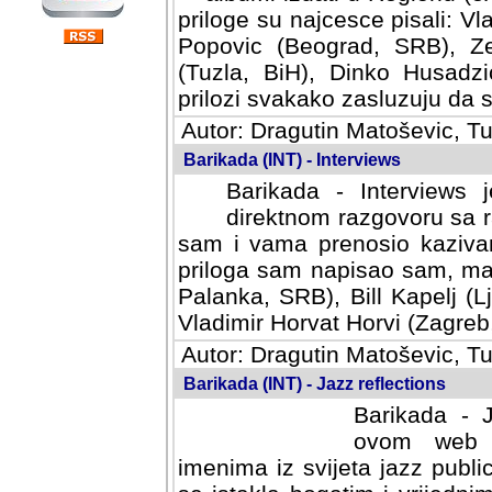
priloge su najcesce pisali: Vl
Popovic (Beograd, SRB), Ze
(Tuzla, BiH), Dinko Husadzi
prilozi svakako zasluzuju da se
Autor: Dragutin Matoševic, Tu
Barikada (INT) - Interviews
Barikada - Interviews 
direktnom razgovoru sa r
sam i vama prenosio kazivan
priloga sam napisao sam, mad
Palanka, SRB), Bill Kapelj (L
Vladimir Horvat Horvi (Zagreb,
Autor: Dragutin Matoševic, Tu
Barikada (INT) - Jazz reflections
Barikada - J
ovom web po
imenima iz svijeta jazz publi