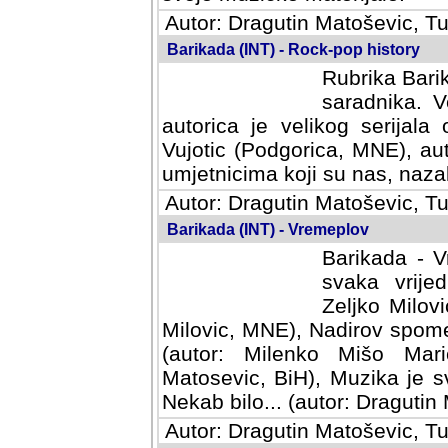
Autor: Dragutin Matoševic, Tu
Barikada (INT) - Rock-pop history
Rubrika Barik
saradnika. V
autorica je velikog serijal
Vujotic (Podgorica, MNE), aut
umjetnicima koji su nas, nazalo
Autor: Dragutin Matoševic, Tu
Barikada (INT) - Vremeplov
Barikada - V
svaka vrijedna
Milovic, MNE)
MNE), Nadirov spomenar (auto
Milenko Mišo Maric, UK), Muz
Muzika je svirala (autor: D
(autor: Dragutin Matosevic, BiH
Autor: Dragutin Matoševic, Tu