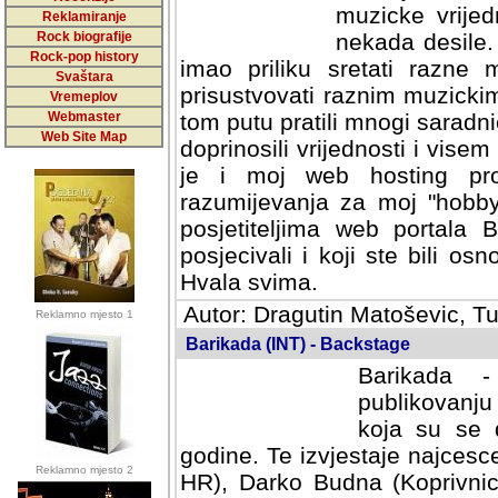
muzicke vrijed
Reklamiranje
Rock biografije
nekada desile
Rock-pop history
imao priliku sretati razne 
Svaštara
prisustvovati raznim muzick
Vremeplov
Webmaster
tom putu pratili mnogi saradni
Web Site Map
doprinosili vrijednosti i vise
je i moj web hosting prov
razumijevanja za moj "hobb
posjetiteljima web portala 
posjecivali i koji ste bili o
Hvala svima.
Autor: Dragutin Matoševic, Tu
Reklamno mjesto 1
Barikada (INT) - Backstage
Barikada -
publikovanju
koja su se 
godine. Te izvjestaje najcesce
Reklamno mjesto 2
HR), Darko Budna (Koprivnic