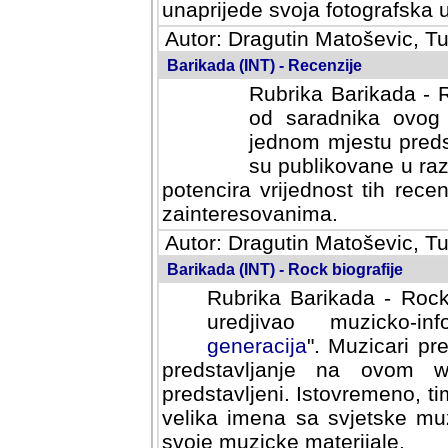
svoja fotografska umijeca.
Autor: Dragutin Matoševic, Tu
Barikada (INT) - Recenzije
Rubrika Barikada - R
od saradnika ovog 
jednom mjestu predst
su publikovane u ra
potencira vrijednost tih rece
zainteresovanima.
Autor: Dragutin Matoševic, Tu
Barikada (INT) - Rock biografije
Rubrika Barikada - Rock
uredjivao muzicko-informa
Muzicari predstavljeni u to
na ovom web portalu cime
Istovremeno, tim nacinom ra
sa svjetske muzicke scene da
materijale.