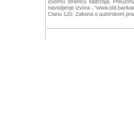
izvornu stranicu sadrzaja. Preuzim
navodjenje izvora - "www.old.barika
Clanu 120. Zakona o autorskom prav
© Copyr