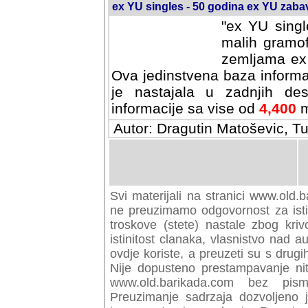
ex YU singles - 50 godina ex YU zab
"ex YU singl
malih gramof
zemljama ex 
Ova jedinstvena baza informa
je nastajala u zadnjih des
informacije sa vise od
4,400
m
Autor: Dragutin Matoševic, Tu
Svi materijali na stranici www.old.b
preuzimamo odgovornost za istini
troskove (stete) nastale zbog kriv
istinitost clanaka, vlasnistvo nad au
ovdje koriste, a preuzeti su s drugi
Nije dopusteno prestampavanje nit
www.old.barikada.com bez pism
Preuzimanje sadrzaja dozvoljeno 