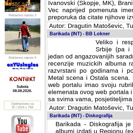
Ivanovski (Skopje, MK), Bran
Vec naprijed pomenuta ime
Reklamno mjesto 3
preporuka da citate njihove izv
Autor: Dragutin Matoševic, Tu
Barikada (INT) - BB Lokner
Veliko i res
Srbije (pa i
jedan od angazovanijih sarad
Reklamno mjesto 4
recenzije muzickih albuma ra
razvrstani po godinama i po t
scena i Ostala scena. Bane 
portalu imao svoju rubriku.
Subota
elemenata ovog web portala i 
08.08.2026.
sa svima vama, posjetiteljima
Optimizirano za
Autor: Dragutin Matoševic, Tu
IE i 1024 x 768
Barikada (INT) - Diskografija
Barikada - Diskografija je
albumi izdati u Regionu (ex 