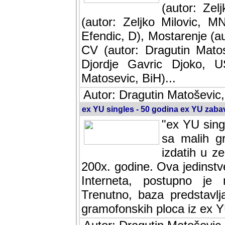
(autor: Ze
(autor: Zeljko Milovic, M
Efendic, D), Mostarenje (a
CV (autor: Dragutin Matos
Djordje Gavric Djoko, US
Matosevic, BiH)...
Autor: Dragutin Matoševic,
ex YU singles - 50 godina ex YU zab
"ex YU sing
sa malih g
izdatih u z
200x. godine. Ova jedinst
Interneta, postupno je nast
baza predstavlja informaci
ploca iz ex YU.