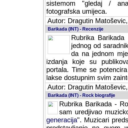
sistemom "gledaj / anal
fotografska umijeca.
Autor: Dragutin Matoševic,
Barikada (INT) - Recenzije
Rubrika Barikada -
jednog od saradnika
da na jednom mjes
izdanja koje su publik
portala. Time se potencira 
lakse dostupnim svim zain
Autor: Dragutin Matoševic,
Barikada (INT) - Rock biografije
Rubrika Barikada - Roc
sam uredjivao muzicko-
generacija
". Muzicari predst
predstavljanje na ovom w