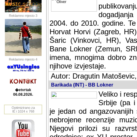
publikovan
dogadjanja
Reklamno mjesto 3
2004. do 2010. godine. Te i
Horvat Horvi (Zagreb, HR)
Šaric (Vinkovci, HR), Vas
Bane Lokner (Zemun, SRB)
imena, mnogima dobro zna
Reklamno mjesto 4
njihove izvjestaje.
Autor: Dragutin Matoševic,
Barikada (INT) - BB Lokner
�etvrtak
Veliko i res
06.08.2026.
Srbije (pa i
Optimizirano za
jedan od angazovanijih s
IE i 1024 x 768
nebrojene recenzije muzic
Njegovi prilozi su razvr
odrednice: ex YU prostor,