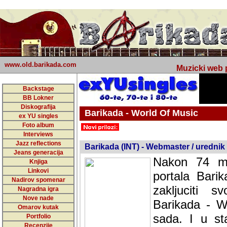
www.old.barikada.com
Muzicki web p
Backstage
BB Lokner
Diskografija
Barikada - World Of Music
ex YU singles
Foto album
undefined
Interviews
Jazz reflections
Barikada (INT) - Webmaster / urednik
Jeans generacija
Nakon 74 mj
Knjiga
Linkovi
portala Bari
Nadirov spomenar
zakljuciti 
Nagradna igra
Nove nade
Barikada - W
Omarov kutak
sada. I u sta
Portfolio
Recenzije