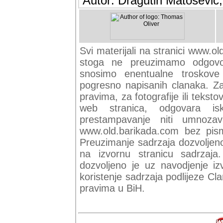
Autor: Dragutin Matoševic,
Svi materijali na stranici www.ol
stoga ne preuzimamo odgovor
snosimo enentualne troskove (
pogresno napisanih clanaka. Za 
pravima, za fotografije ili teksto
web stranica, odgovara isk
prestampavanje niti umnozav
www.old.barikada.com bez pism
Preuzimanje sadrzaja dozvoljeno
na izvornu stranicu sadrzaja
dozvoljeno je uz navodjenje iz
koristenje sadrzaja podlijeze C
pravima u BiH.