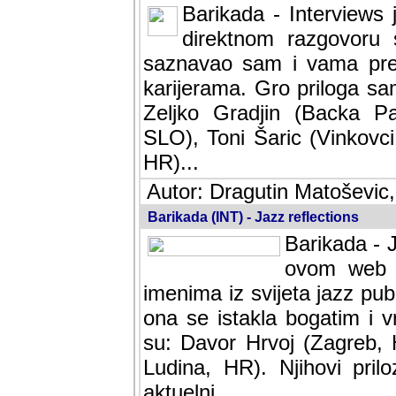
Barikada - Interviews 
direktnom razgovoru 
saznavao sam i vama pren
karijerama. Gro priloga sa
Zeljko Gradjin (Backa Pal
SLO), Toni Šaric (Vinkovci
HR)...
Autor: Dragutin Matoševic,
Barikada (INT) - Jazz reflections
Barikada - J
ovom web po
imenima iz svijeta jazz pub
ona se istakla bogatim i v
su: Davor Hrvoj (Zagreb, 
Ludina, HR). Njihovi pril
aktuelni.