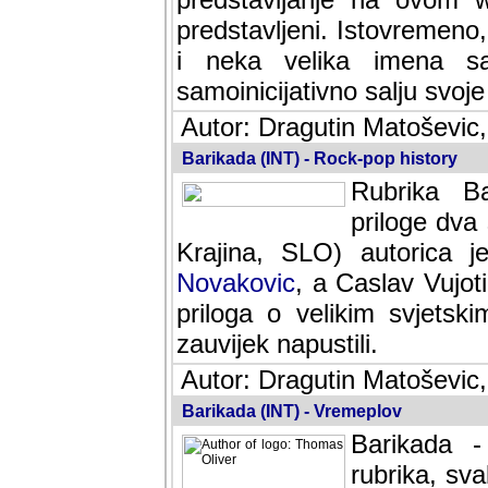
predstavljeni. Istovremen
i neka velika imena s
samoinicijativno salju svoje
Autor: Dragutin Matoševic,
Barikada (INT) - Rock-pop history
Rubrika Bari
dva saradnik
SLO) autorica je velikog s
Caslav Vujotic (Podgorica
velikim svjetskim umjetni
napustili.
Autor: Dragutin Matoševic,
Barikada (INT) - Vremeplov
Barikada -
rubrika, sva