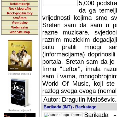
5,000 podstra
Reklamiranje
Rock biografije
da ga temelji
Rock-pop history
vrijednosti kojima smo sv
Svaštara
Vremeplov
Sretan sam da sam u protek
Webmaster
muzicare, svjedociti njih
Web Site Map
muzickim dogadjajima... Sr
mnogi saradnici koji su
doprinosili vrijednosti i v
sam da je i moj web hostin
imala razumijevanja za 
Reklamno mjesto 1
mnogobrojnim posjetitelj
Music, koji ste ga posjeciv
ovoga (nemalog) rada. Hva
Autor: Dragutin Matoševic,
Barikada (INT) - Backstage
Reklamno mjesto 2
Barikada -