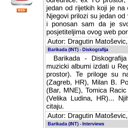
jedan od rijetkih koji je n
Njegovi prilozi su jedan od
i ponosan sam da je svoj
posjetiteljima ovog web por
Autor: Dragutin Matoševic,
Barikada (INT) - Diskografija
Barikada - Diskografija
muzicki albumi izdati u Reg
prostor). Te priloge su n
(Zagreb, HR), Milan B. Po
(Bar, MNE), Tomica Racic 
(Velika Ludina, HR)... Nj
citaju.
Autor: Dragutin Matoševic,
Barikada (INT) - Interviews