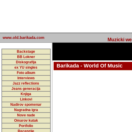
www.old.barikada.com
Muzicki web p
Backstage
BB Lokner
Diskografija
Barikada - World Of Music
ex YU singles
Foto album
undefined
Interviews
Jazz reflections
Barikada (INT) - Webmaster / urednik
Jeans generacija
Nakon 74 mj
Knjiga
Linkovi
portala Bari
Nadirov spomenar
zakljuciti 
Nagradna igra
Nove nade
Barikada - W
Omarov kutak
sada. I u sta
Portfolio
Recenzije