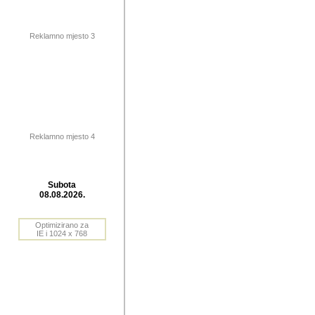
publikovan
dogadjanja
Reklamno mjesto 3
2004. do 2010. godine. Te i
Horvat Horvi (Zagreb, HR)
Šaric (Vinkovci, HR), Vas
Bane Lokner (Zemun, SRB)
imena, mnogima dobro zna
Reklamno mjesto 4
njihove izvjestaje.
Autor: Dragutin Matoševic,
Barikada (INT) - BB Lokner
Subota
Veliko i res
08.08.2026.
Srbije (pa i
Optimizirano za
jedan od angazovanijih s
IE i 1024 x 768
nebrojene recenzije muzic
Njegovi prilozi su razvr
odrednice: ex YU prostor,