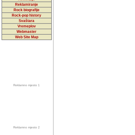
5,000 podstra
Reklamiranje
Rock biografije
da ga temelji
Rock-pop history
vrijednosti kojima smo sv
Svaštara
Vremeplov
Sretan sam da sam u protek
Webmaster
muzicare, svjedociti njih
Web Site Map
muzickim dogadjajima... Sr
mnogi saradnici koji su
doprinosili vrijednosti i v
sam da je i moj web hostin
imala razumijevanja za 
Reklamno mjesto 1
mnogobrojnim posjetitelj
Music, koji ste ga posjeciv
ovoga (nemalog) rada. Hva
Autor: Dragutin Matoševic,
Barikada (INT) - Backstage
Reklamno mjesto 2
Barikada -