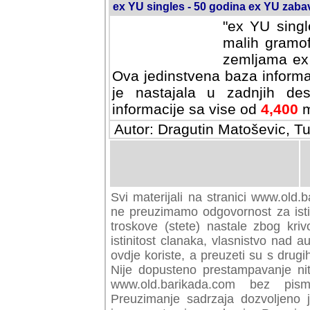
ex YU singles - 50 godina ex YU zab
"ex YU singl
malih gramof
zemljama ex 
Ova jedinstvena baza informa
je nastajala u zadnjih des
informacije sa vise od
4,400
m
Autor: Dragutin Matoševic, Tu
Svi materijali na stranici www.old.b
preuzimamo odgovornost za istini
troskove (stete) nastale zbog kriv
istinitost clanaka, vlasnistvo nad au
ovdje koriste, a preuzeti su s drugi
Nije dopusteno prestampavanje nit
www.old.barikada.com bez pism
Preuzimanje sadrzaja dozvoljeno 