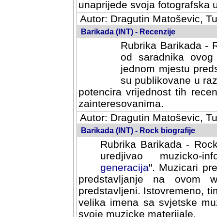
svoja fotografska umijeca.
Autor: Dragutin Matoševic, Tu
Barikada (INT) - Recenzije
Rubrika Barikada - R
od saradnika ovog 
jednom mjestu predst
su publikovane u ra
potencira vrijednost tih rece
zainteresovanima.
Autor: Dragutin Matoševic, Tu
Barikada (INT) - Rock biografije
Rubrika Barikada - Rock
uredjivao muzicko-informa
Muzicari predstavljeni u to
na ovom web portalu cime
Istovremeno, tim nacinom ra
sa svjetske muzicke scene da
materijale.