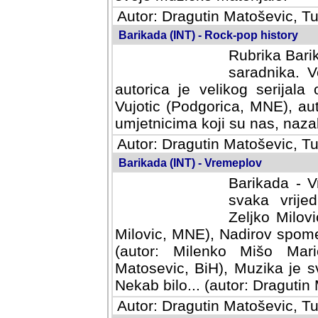
Autor: Dragutin Matoševic, Tu
Barikada (INT) - Rock-pop history
Rubrika Barik
saradnika. V
autorica je velikog serijal
Vujotic (Podgorica, MNE), aut
umjetnicima koji su nas, nazalo
Autor: Dragutin Matoševic, Tu
Barikada (INT) - Vremeplov
Barikada - V
svaka vrijedna
Milovic, MNE)
MNE), Nadirov spomenar (auto
Milenko Mišo Maric, UK), Muz
Muzika je svirala (autor: D
(autor: Dragutin Matosevic, BiH
Autor: Dragutin Matoševic, Tu