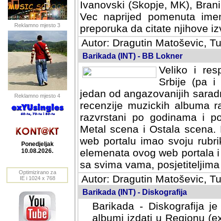
Ivanovski (Skopje, MK), Bran
Vec naprijed pomenuta ime
Reklamno mjesto 3
preporuka da citate njihove izv
Autor: Dragutin Matoševic, Tu
Barikada (INT) - BB Lokner
Veliko i res
Srbije (pa i
jedan od angazovanijih sarad
Reklamno mjesto 4
recenzije muzickih albuma ra
razvrstani po godinama i po t
scena i Ostala scena. Bane 
portalu imao svoju rubriku.
Ponedjeljak
elemenata ovog web portala i 
10.08.2026.
sa svima vama, posjetiteljima
Optimizirano za
Autor: Dragutin Matoševic, Tu
IE i 1024 x 768
Barikada (INT) - Diskografija
Barikada - Diskografija je
albumi izdati u Regionu (ex 