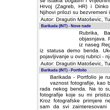
se istakla bogatim i vrijedni
Hrvoj (Zagreb, HR) i Dinko
Njihovi prilozi su bezvremeni i
Autor: Dragutin Matoševic, Tu
Barikada (INT) - Nove nade
Rubrika, B
objasnjava. 
iz naseg Reg
iz statusa demo benda. Uko
pojavljivanje u ovoj rubrici - nj
Autor: Dragutin Matoševic, Tu
Barikada (INT) - Portfolio
Barikada - Portfolio je 
vaznost fotografije, kao
rada nekog benda. Na to su 
fotografije koje su mi pristiz
fotografske primjere nekolik
svi zainteresovani sistemom "