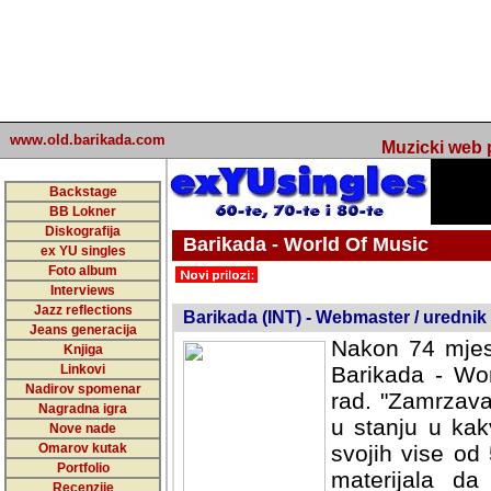
www.old.barikada.com
Muzicki web p
Backstage
BB Lokner
Diskografija
Barikada - World Of Music
ex YU singles
Foto album
undefined
Interviews
Jazz reflections
Barikada (INT) - Webmaster / urednik
Jeans generacija
Nakon 74 mjes
Knjiga
Linkovi
Barikada - Wor
Nadirov spomenar
rad. "Zamrzava
Nagradna igra
u stanju u kak
Nove nade
Omarov kutak
svojih vise od
Portfolio
materijala da 
Recenzije