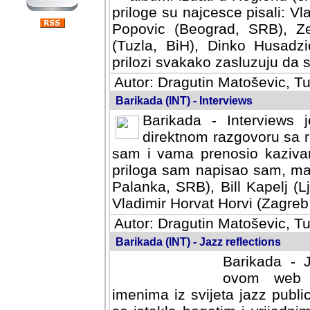
priloge su najcesce pisali: Vl
Popovic (Beograd, SRB), Ze
(Tuzla, BiH), Dinko Husadzi
prilozi svakako zasluzuju da se
Autor: Dragutin Matoševic, Tu
Barikada (INT) - Interviews
Barikada - Interviews 
direktnom razgovoru sa r
sam i vama prenosio kazivan
priloga sam napisao sam, mad
Palanka, SRB), Bill Kapelj (L
Vladimir Horvat Horvi (Zagreb,
Autor: Dragutin Matoševic, Tu
Barikada (INT) - Jazz reflections
Barikada - J
ovom web po
imenima iz svijeta jazz publi