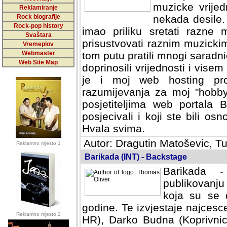
muzicke vrijed
Reklamiranje
Rock biografije
nekada desile
Rock-pop history
imao priliku sretati razne 
Svaštara
prisustvovati raznim muzick
Vremeplov
Webmaster
tom putu pratili mnogi saradni
Web Site Map
doprinosili vrijednosti i vise
je i moj web hosting prov
razumijevanja za moj "hobb
posjetiteljima web portala 
posjecivali i koji ste bili o
Hvala svima.
Autor: Dragutin Matoševic, Tu
Reklamno mjesto 1
Barikada (INT) - Backstage
Barikada -
publikovanju
koja su se 
godine. Te izvjestaje najcesce
Reklamno mjesto 2
HR), Darko Budna (Koprivnic