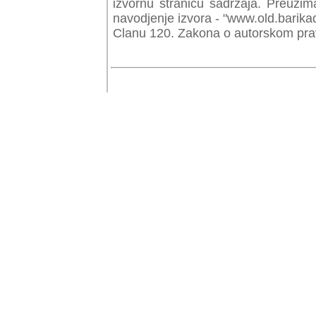
izvornu stranicu sadrzaja. Preuzim
navodjenje izvora - "www.old.barika
Clanu 120. Zakona o autorskom prav
© Copyr