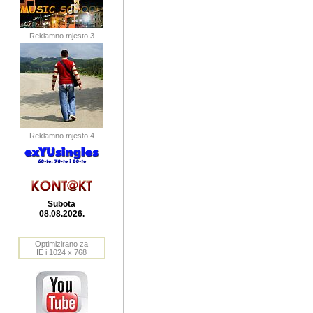
publikovan
dogadjanja
Reklamno mjesto 3
2004. do 2010. godine. Te i
Horvat Horvi (Zagreb, HR)
Šaric (Vinkovci, HR), Vas
Bane Lokner (Zemun, SRB)
imena, mnogima dobro zna
Reklamno mjesto 4
njihove izvjestaje.
Autor: Dragutin Matoševic,
Barikada (INT) - BB Lokner
Subota
Veliko i res
08.08.2026.
Srbije (pa i
Optimizirano za
jedan od angazovanijih s
IE i 1024 x 768
nebrojene recenzije muzic
Njegovi prilozi su razvr
odrednice: ex YU prostor,