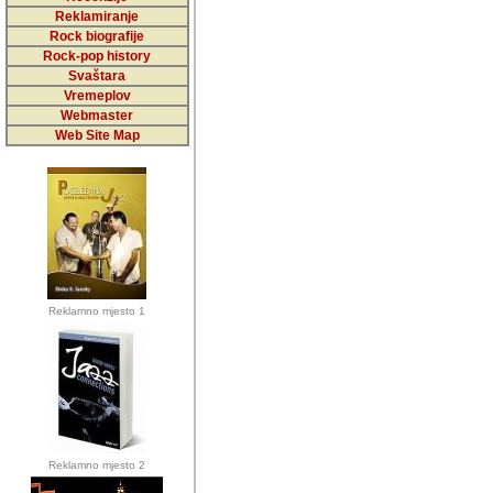
5,000 podstra
Reklamiranje
Rock biografije
da ga temelji
Rock-pop history
vrijednosti kojima smo sv
Svaštara
Vremeplov
Sretan sam da sam u protek
Webmaster
muzicare, svjedociti njih
Web Site Map
muzickim dogadjajima... Sr
mnogi saradnici koji su
doprinosili vrijednosti i v
sam da je i moj web hostin
imala razumijevanja za 
Reklamno mjesto 1
mnogobrojnim posjetitelj
Music, koji ste ga posjeciv
ovoga (nemalog) rada. Hva
Autor: Dragutin Matoševic,
Barikada (INT) - Backstage
Reklamno mjesto 2
Barikada -