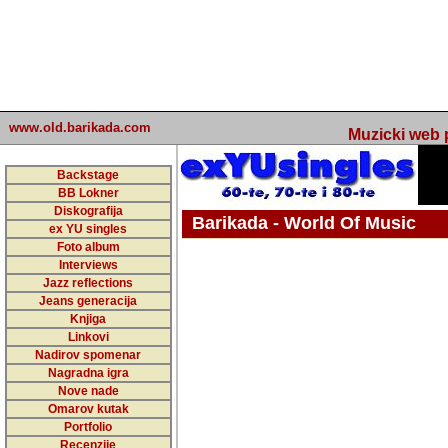
www.old.barikada.com
Muzicki web p
Backstage
BB Lokner
Diskografija
Barikada - World Of Music
ex YU singles
Foto album
undefined
Interviews
Jazz reflections
Barikada (INT) - Webmaster / urednik
Jeans generacija
Nakon 74 mj
Knjiga
Linkovi
portala Bari
Nadirov spomenar
zakljuciti 
Nagradna igra
Nove nade
Barikada - W
Omarov kutak
sada. I u sta
Portfolio
Recenzije