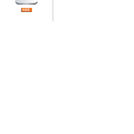
jedan od rijetkih koji je n
Njegovi prilozi su jedan od
i ponosan sam da je svoj
posjetiteljima ovog web por
Autor: Dragutin Matoševic,
Barikada (INT) - Diskografija
Barikada - Diskografija
muzicki albumi izdati u Reg
prostor). Te priloge su n
(Zagreb, HR), Milan B. Po
(Bar, MNE), Tomica Racic 
(Velika Ludina, HR)... Nj
citaju.
Autor: Dragutin Matoševic,
Barikada (INT) - Interviews