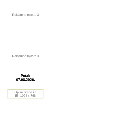
publikovan
dogadjanja
Reklamno mjesto 3
2004. do 2010. godine. Te i
Horvat Horvi (Zagreb, HR)
Šaric (Vinkovci, HR), Vas
Bane Lokner (Zemun, SRB)
imena, mnogima dobro zna
Reklamno mjesto 4
njihove izvjestaje.
Autor: Dragutin Matoševic,
Barikada (INT) - BB Lokner
Petak
Veliko i res
07.08.2026.
Srbije (pa i
Optimizirano za
jedan od angazovanijih s
IE i 1024 x 768
nebrojene recenzije muzic
Njegovi prilozi su razvr
odrednice: ex YU prostor,