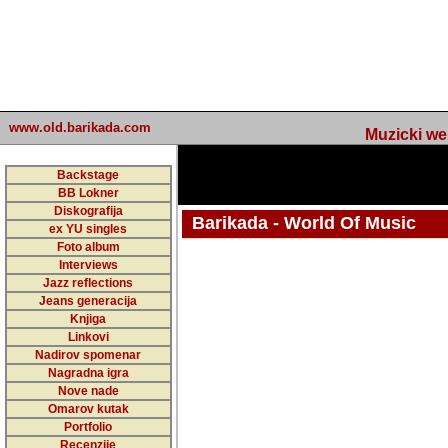
www.old.barikada.com
Muzicki web p
Backstage
BB Lokner
Diskografija
Barikada - World Of Music
ex YU singles
Foto album
undefined
Interviews
Jazz reflections
Barikada (INT) - Webmaster / urednik
Jeans generacija
Nakon 74 mj
Knjiga
Linkovi
portala Bari
Nadirov spomenar
zakljuciti 
Nagradna igra
Nove nade
Barikada - W
Omarov kutak
sada. I u sta
Portfolio
Recenzije