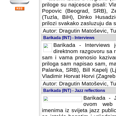
priloge su najcesce pisali: Vl
Popovic (Beograd, SRB), Ze
(Tuzla, BiH), Dinko Husadzi
prilozi svakako zasluzuju da se
Autor: Dragutin Matoševic, Tu
Barikada (INT) - Interviews
Barikada - Interviews 
direktnom razgovoru sa r
sam i vama prenosio kazivan
priloga sam napisao sam, mad
Palanka, SRB), Bill Kapelj (L
Vladimir Horvat Horvi (Zagreb,
Autor: Dragutin Matoševic, Tu
Barikada (INT) - Jazz reflections
Barikada - J
ovom web po
imenima iz svijeta jazz publi