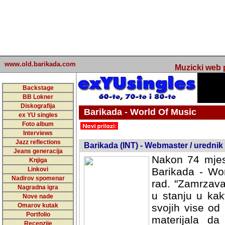
www.old.barikada.com
Muzicki web p
Backstage
BB Lokner
Diskografija
Barikada - World Of Music
ex YU singles
Foto album
undefined
Interviews
Jazz reflections
Barikada (INT) - Webmaster / urednik
Jeans generacija
Nakon 74 mjes
Knjiga
Linkovi
Barikada - Wor
Nadirov spomenar
rad. "Zamrzava
Nagradna igra
u stanju u kak
Nove nade
Omarov kutak
svojih vise od
Portfolio
materijala da 
Recenzije