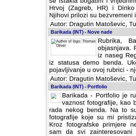
se istakla bogatim i vrijedni
Hrvoj (Zagreb, HR) i Dinko
Njihovi prilozi su bezvremeni i
Autor: Dragutin Matoševic, Tu
Barikada (INT) - Nove nade
Rubrika, B
objasnjava. 
iz naseg Reg
iz statusa demo benda. Uko
pojavljivanje u ovoj rubrici - nj
Autor: Dragutin Matoševic, Tu
Barikada (INT) - Portfolio
Barikada - Portfolio je 
vaznost fotografije, kao
rada nekog benda. Na to su 
fotografije koje su mi pristiz
fotografske primjere nekolik
svi zainteresovani sistemom "