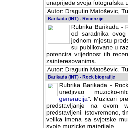
svoja fotografska umijeca.
Autor: Dragutin Matoševic, Tu
Barikada (INT) - Recenzije
Rubrika Barikada - R
od saradnika ovog 
jednom mjestu predst
su publikovane u ra
potencira vrijednost tih rece
zainteresovanima.
Autor: Dragutin Matoševic, Tu
Barikada (INT) - Rock biografije
Rubrika Barikada - Rock
uredjivao muzicko-informa
Muzicari predstavljeni u to
na ovom web portalu cime
Istovremeno, tim nacinom ra
sa svjetske muzicke scene da
materijale.