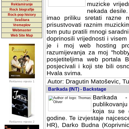
muzicke vrijed
Reklamiranje
Rock biografije
nekada desile
Rock-pop history
imao priliku sretati razne 
Svaštara
prisustvovati raznim muzick
Vremeplov
Webmaster
tom putu pratili mnogi saradni
Web Site Map
doprinosili vrijednosti i vise
je i moj web hosting prov
razumijevanja za moj "hobb
posjetiteljima web portala 
posjecivali i koji ste bili o
Hvala svima.
Autor: Dragutin Matoševic, Tu
Reklamno mjesto 1
Barikada (INT) - Backstage
Barikada -
publikovanju
koja su se 
godine. Te izvjestaje najcesce
Reklamno mjesto 2
HR), Darko Budna (Koprivnic