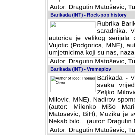
Autor: Dragutin Matoševic, Tu
Barikada (INT) - Rock-pop history
Rubrika Barik
saradnika. V
autorica je velikog serijal
Vujotic (Podgorica, MNE), aut
umjetnicima koji su nas, nazalo
Autor: Dragutin Matoševic, Tu
Barikada (INT) - Vremeplov
Barikada - V
svaka vrijedna
Milovic, MNE)
MNE), Nadirov spomenar (auto
Milenko Mišo Maric, UK), Muz
Muzika je svirala (autor: D
(autor: Dragutin Matosevic, BiH
Autor: Dragutin Matoševic, Tu