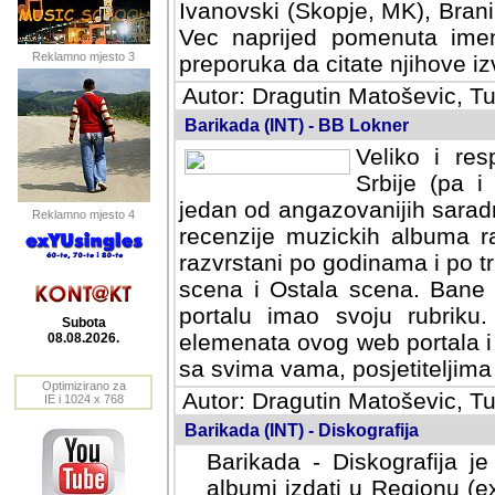
Ivanovski (Skopje, MK), Bran
Vec naprijed pomenuta ime
Reklamno mjesto 3
preporuka da citate njihove izv
Autor: Dragutin Matoševic, Tu
Barikada (INT) - BB Lokner
Veliko i res
Srbije (pa i
jedan od angazovanijih sarad
Reklamno mjesto 4
recenzije muzickih albuma ra
razvrstani po godinama i po t
scena i Ostala scena. Bane 
portalu imao svoju rubriku.
Subota
elemenata ovog web portala i 
08.08.2026.
sa svima vama, posjetiteljima
Optimizirano za
Autor: Dragutin Matoševic, Tu
IE i 1024 x 768
Barikada (INT) - Diskografija
Barikada - Diskografija je
albumi izdati u Regionu (ex 