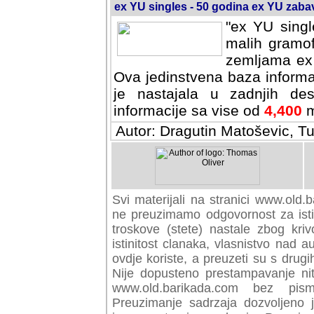
ex YU singles - 50 godina ex YU zab
"ex YU singl
malih gramof
zemljama ex 
Ova jedinstvena baza informa
je nastajala u zadnjih des
informacije sa vise od
4,400
m
Autor: Dragutin Matoševic, Tu
Svi materijali na stranici www.old.b
preuzimamo odgovornost za istini
troskove (stete) nastale zbog kriv
istinitost clanaka, vlasnistvo nad au
ovdje koriste, a preuzeti su s drugi
Nije dopusteno prestampavanje nit
www.old.barikada.com bez pism
Preuzimanje sadrzaja dozvoljeno 