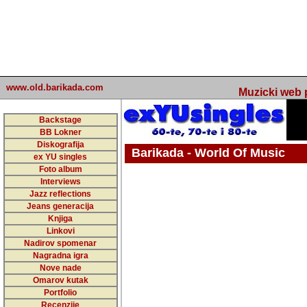
www.old.barikada.com
Muzicki web p
Backstage
BB Lokner
Diskografija
Barikada - World Of Music
ex YU singles
Foto album
undefined
Interviews
Jazz reflections
Barikada (INT) - Webmaster / urednik
Jeans generacija
Nakon 74 mj
Knjiga
Linkovi
portala Bari
Nadirov spomenar
zakljuciti 
Nagradna igra
Nove nade
Barikada - W
Omarov kutak
sada. I u sta
Portfolio
Recenzije