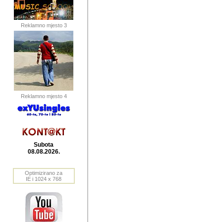
publikovan
dogadjanja
Reklamno mjesto 3
2004. do 2010. godine. Te i
Horvat Horvi (Zagreb, HR)
Šaric (Vinkovci, HR), Vas
Bane Lokner (Zemun, SRB)
imena, mnogima dobro zna
Reklamno mjesto 4
njihove izvjestaje.
Autor: Dragutin Matoševic,
Barikada (INT) - BB Lokner
Subota
Veliko i res
08.08.2026.
Srbije (pa i
Optimizirano za
jedan od angazovanijih s
IE i 1024 x 768
nebrojene recenzije muzic
Njegovi prilozi su razvr
odrednice: ex YU prostor,