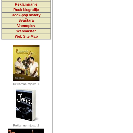
5,000 podstra
Reklamiranje
Rock biografije
da ga temelji
Rock-pop history
vrijednosti kojima smo sv
Svaštara
Vremeplov
Sretan sam da sam u protek
Webmaster
muzicare, svjedociti njih
Web Site Map
muzickim dogadjajima... Sr
mnogi saradnici koji su
doprinosili vrijednosti i v
sam da je i moj web hostin
imala razumijevanja za 
Reklamno mjesto 1
mnogobrojnim posjetitelj
Music, koji ste ga posjeciv
ovoga (nemalog) rada. Hva
Autor: Dragutin Matoševic,
Barikada (INT) - Backstage
Reklamno mjesto 2
Barikada -