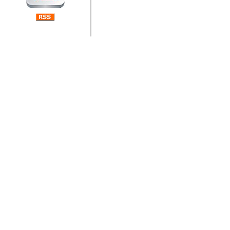
jedan od rijetkih koji je n
Njegovi prilozi su jedan od
i ponosan sam da je svoj
posjetiteljima ovog web por
Autor: Dragutin Matoševic,
Barikada (INT) - Diskografija
Barikada - Diskografija
muzicki albumi izdati u Reg
prostor). Te priloge su n
(Zagreb, HR), Milan B. Po
(Bar, MNE), Tomica Racic 
(Velika Ludina, HR)... Nj
citaju.
Autor: Dragutin Matoševic,
Barikada (INT) - Interviews