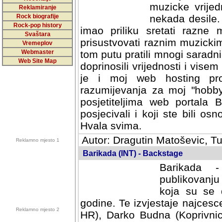
muzicke vrijed
Reklamiranje
Rock biografije
nekada desile
Rock-pop history
imao priliku sretati razne 
Svaštara
prisustvovati raznim muzick
Vremeplov
Webmaster
tom putu pratili mnogi saradni
Web Site Map
doprinosili vrijednosti i vise
je i moj web hosting prov
razumijevanja za moj "hobb
posjetiteljima web portala 
posjecivali i koji ste bili o
Hvala svima.
Autor: Dragutin Matoševic, Tu
Reklamno mjesto 1
Barikada (INT) - Backstage
Barikada -
publikovanju
koja su se 
godine. Te izvjestaje najcesce
Reklamno mjesto 2
HR), Darko Budna (Koprivnic