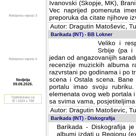
Ivanovski (Skopje, MK), Bran
Vec naprijed pomenuta ime
Reklamno mjesto 3
preporuka da citate njihove izv
Autor: Dragutin Matoševic, Tu
Barikada (INT) - BB Lokner
Veliko i res
Srbije (pa i
jedan od angazovanijih sarad
Reklamno mjesto 4
recenzije muzickih albuma ra
razvrstani po godinama i po t
scena i Ostala scena. Bane 
portalu imao svoju rubriku.
Nedjelja
elemenata ovog web portala i 
09.08.2026.
sa svima vama, posjetiteljima
Optimizirano za
Autor: Dragutin Matoševic, Tu
IE i 1024 x 768
Barikada (INT) - Diskografija
Barikada - Diskografija je
albumi izdati u Regionu (ex 