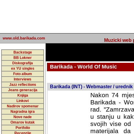
www.old.barikada.com
Muzicki web p
Backstage
BB Lokner
Diskografija
Barikada - World Of Music
ex YU singles
Foto album
undefined
Interviews
Jazz reflections
Barikada (INT) - Webmaster / urednik
Jeans generacija
Nakon 74 mjes
Knjiga
Linkovi
Barikada - Wor
Nadirov spomenar
rad. "Zamrzava
Nagradna igra
u stanju u kak
Nove nade
Omarov kutak
svojih vise od
Portfolio
materijala da 
Recenzije