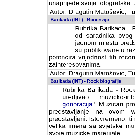
svoja fotografska umijeca.
Autor: Dragutin Matoševic, Tu
Barikada (INT) - Recenzije
Rubrika Barikada - R
od saradnika ovog 
jednom mjestu predst
su publikovane u ra
potencira vrijednost tih rece
zainteresovanima.
Autor: Dragutin Matoševic, Tu
Barikada (INT) - Rock biografije
Rubrika Barikada - Rock
uredjivao muzicko-informa
Muzicari predstavljeni u to
na ovom web portalu cime
Istovremeno, tim nacinom ra
sa svjetske muzicke scene da
materijale.