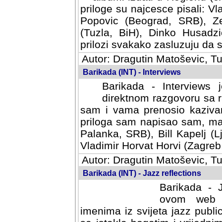
priloge su najcesce pisali: Vl
Popovic (Beograd, SRB), Ze
(Tuzla, BiH), Dinko Husadzi
prilozi svakako zasluzuju da se
Autor: Dragutin Matoševic, Tu
Barikada (INT) - Interviews
Barikada - Interviews 
direktnom razgovoru sa r
sam i vama prenosio kazivan
priloga sam napisao sam, mad
Palanka, SRB), Bill Kapelj (L
Vladimir Horvat Horvi (Zagreb,
Autor: Dragutin Matoševic, Tu
Barikada (INT) - Jazz reflections
Barikada - J
ovom web po
imenima iz svijeta jazz publi