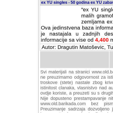
ex YU singles - 50 godina ex YU zab
"ex YU singl
malih gramof
zemljama ex 
Ova jedinstvena baza informa
je nastajala u zadnjih des
informacije sa vise od
4,400
m
Autor: Dragutin Matoševic, Tu
Svi materijali na stranici www.old.b
preuzimamo odgovornost za istini
troskove (stete) nastale zbog kriv
istinitost clanaka, vlasnistvo nad au
ovdje koriste, a preuzeti su s drugi
Nije dopusteno prestampavanje nit
www.old.barikada.com bez pism
Preuzimanje sadrzaja dozvoljeno 