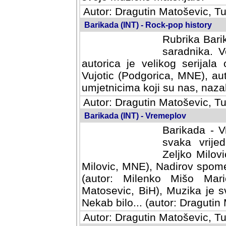
Autor: Dragutin Matoševic, Tu
Barikada (INT) - Rock-pop history
Rubrika Barik
saradnika. V
autorica je velikog serijal
Vujotic (Podgorica, MNE), aut
umjetnicima koji su nas, nazalo
Autor: Dragutin Matoševic, Tu
Barikada (INT) - Vremeplov
Barikada - V
svaka vrijedna
Milovic, MNE)
MNE), Nadirov spomenar (auto
Milenko Mišo Maric, UK), Muz
Muzika je svirala (autor: D
(autor: Dragutin Matosevic, BiH
Autor: Dragutin Matoševic, Tu