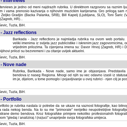
- Interviews
terviews je jedno od meni najdrazih rubrika. U direktnom razgovoru sa raznim lju
 i vama prenosio kazivanja o njihovim muzickim karijerama. Gro priloga sam
i Zeljko Gradjin (Backa Palanka, SRB), Bill Kapelj (Ljubljana, SLO), Toni Šaric (
(Zagreb, HR)...
vic, Tuzla, BiH.
- Jazz reflections
Barikada - Jazz reflections je najmladja rubrika na ovom web portalu. Medju
imenima iz svijeta jazz publicistike i iskrenim jazz zagovornicima, on
vrijednim prilozima. Ta cijenjena imena su: Davor Hrvoj (Zagreb, HR) i
jihovi prilozi su bezvremeni i za citanje uvijek aktuelni.
vic, Tuzla, BiH.
 - Nove nade
Rubrika, Barikada - Nove nade, samo ime je objasnjava. Predstavila
bendova iz naseg Regiona. Mnogi od njih su vec odavno izasli iz statusa 
je, dijelom, u tome pomoglo i pojavljivanje u ovoj rubrici - njen cilj je postig
vic, Tuzla, BiH.
- Portfolio
rtfolio je rubrika nastala iz potrebe da se ukaze na vaznost fotografije, kao bi
a rada nekog benda. Na to su me "primorale" nerijetko neupotrebljive fotografije
trane demo bendova. Kroz fotografske primjere nekoliko profesionalnih fotogr
m "gledaj / analiziraj / (na)uci" unaprijede svoja fotografska umijeca.
vic, Tuzla, BiH.