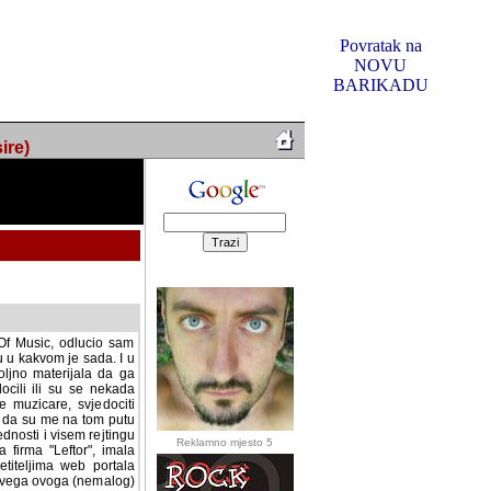
Povratak na
NOVU
BARIKADU
ire)
f Music, odlucio sam
u u kakvom je sada. I u
oljno materijala da ga
 ili su se nekada desile.
e, svjedociti njihovim
me na tom putu pratili
i i visem rejtingu ovog
Reklamno mjesto 5
irma "Leftor", imala
titeljima web portala
og svega ovoga (nemalog)