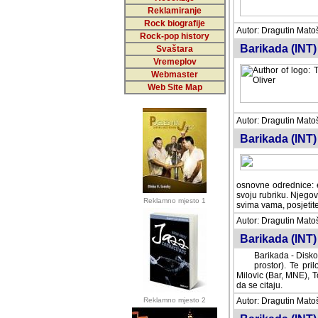
Reklamiranje
Rock biografije
Autor: Dragutin Matoše
Rock-pop history
Barikada (INT)
Svaštara
Vremeplov
Webmaster
Web Site Map
Autor: Dragutin Matoše
Barikada (INT)
odrednice: ex YU pros
Njegovi prilozi su je
Reklamno mjesto 1
posjetiteljima ovog we
Autor: Dragutin Matoše
Barikada (INT) 
Barikada - Diskog
prostor). Te pril
(Bar, MNE), Tomica Ra
citaju.
Reklamno mjesto 2
Autor: Dragutin Matoše