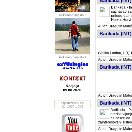
Barikada (INT) 
Barikada - In
saznavao sam
Reklamno mjesto 3
priloge dali 
Horvat Horvi 
Autor: Dragutin Matoše
Barikada (INT) 
(Velika Ludina, HR). N
Reklamno mjesto 4
Autor: Dragutin Matoše
Barikada (INT)
Nedjelja
09.08.2026.
Autor: Dragutin Matoše
Barikada (INT) 
Optimizirano za
IE i 1024 x 768
Barikada - Po
predstavljanj
najcesce od s
zainteresovani sistemo
Autor: Dragutin Matoše