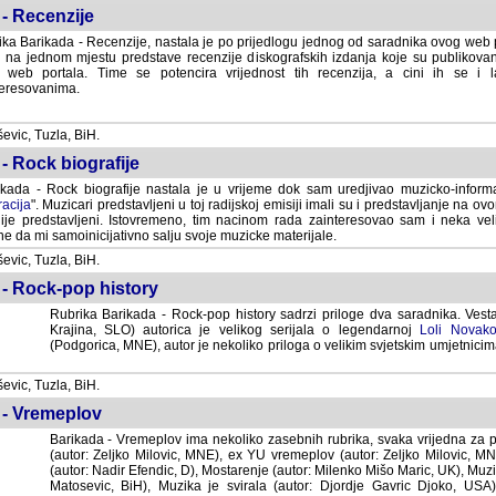
- Recenzije
ka Barikada - Recenzije, nastala je po prijedlogu jednog od saradnika ovog web po
 na jednom mjestu predstave recenzije diskografskih izdanja koje su publikov
web portala. Time se potencira vrijednost tih recenzija, a cini ih se i 
eresovanima.
vic, Tuzla, BiH.
- Rock biografije
kada - Rock biografije nastala je u vrijeme dok sam uredjivao muzicko-informa
acija
". Muzicari predstavljeni u toj radijskoj emisiji imali su i predstavljanje na 
nije predstavljeni. Istovremeno, tim nacinom rada zainteresovao sam i neka ve
 da mi samoinicijativno salju svoje muzicke materijale.
vic, Tuzla, BiH.
 - Rock-pop history
Rubrika Barikada - Rock-pop history sadrzi priloge dva saradnika. Vest
Krajina, SLO) autorica je velikog serijala o legendarnoj
Loli Novako
(Podgorica, MNE), autor je nekoliko priloga o velikim svjetskim umjetnicima
vic, Tuzla, BiH.
 - Vremeplov
Barikada - Vremeplov ima nekoliko zasebnih rubrika, svaka vrijedna za po
(autor: Zeljko Milovic, MNE), ex YU vremeplov (autor: Zeljko Milovic, 
(autor: Nadir Efendic, D), Mostarenje (autor: Milenko Mišo Maric, UK), Muzi
Matosevic, BiH), Muzika je svirala (autor: Djordje Gavric Djoko, USA),