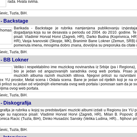
rada. Hvala svima.
vic, Tuzla, BiH.
 - Backstage
Barikada - Backstage je rubrika namjenjena publikovanju izvjestaj
dogadjanja koja su se desavala u periodu od 2004. do 2010. godine. Te 
pisali: Vladimir Horvat Horvi (Zagreb, HR), Darko Budna (Koprivnica, HR)
HR), Vasja Ivanovski (Skopje, MK), Branimir Bane Lokner (Zemun, SRB) i 
pomenuta imena, mnogima dobro znana, dovoljna su preporuka da citate nj
vic, Tuzla, BiH.
 - BB Lokner
Veliko i respektabilno ime muzickog novinarstva iz Srbije (pa i Regiona)
bio je jedan od angazovanijih saradnika ovog web portala. Pisao je nebro
albuma raznih muzickih stilova. Njegovi prilozi su razvrstani po godi
tor, Metal scena i Ostala scena. Bane je jedan od rijetkih koji je na ovom web port
dan od vrijednijih elemenata ovog web portala i ponosan sam da je svoje recenzije
b portala.
vic, Tuzla, BiH.
- Diskografija
rafija je rubrika u kojoj su predstavljani muzicki albumi izdati u Regionu (ex YU pro
oge su najcesce pisali: Vladimir Horvat Horvi (Zagreb, HR), Milan B. Popovic (Beogr
cic (Tuzla, BiH), Dinko Husadzic Sansky (Velika Ludina, HR)... Njihovi prilozi 
vic, Tuzla, BiH.