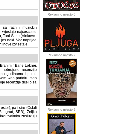
Reklamno mjesto 6
a sa raznih muzickih
izvjestaje najcesce su
, Toni Šaric (Vinkovci,
jos neki. Vec naprijed
ihove izvjestaje.
Reklamno mjesto 7
, Branimir Bane Lokner,
jene recenzije muzickih
nama i po tri osnovne
alu imao svoju rubriku.
 dijelio sa svima vama,
stor), pa i sire (Ostali
Reklamno mjesto 8
ad, SRB), Zeljko Milovic
svakako zasluzuju da se