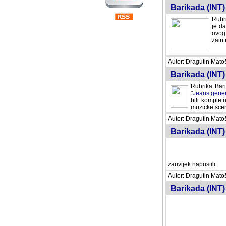
Barikada (INT) 
Rubri
je da
ovog 
zaint
Autor: Dragutin Matoše
Barikada (INT) 
Rubrika Bari
"
Jeans gener
bili komplet
muzicke scene
Autor: Dragutin Matoše
Barikada (INT)
zauvijek napustili.
Autor: Dragutin Matoše
Barikada (INT)