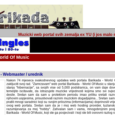
Muzicki web portal svih zemalja ex YU (i jos malo s
orld Of Music
ned
 - Webmaster / urednik
Nakon 74 mjeseca svakodnevnog updatea web portala Barikada - World O
zakljuciti svoj rad. "Zamrzavam" web portal Barikada - World Of Music u stanj
stanju "hibernacije", sa svojih vise od 5,000 podstranica, on vam daje dov
temeljito iscitavate, da istrazujete muzicke vrijednosti kojima smo svi svjedocili
Sretan sam da sam u proteklom periodu imao priliku sretati razne muzicar
uspjesima, prisustvovati raznim muzickim dogadjajima... Sretan sam da su 
mnogi saradnici koji su svojim prilozima (informacijama) doprinosili vrijednost
web portala. Sretan sam da je i moj web hosting provider, tuzlanska f
razumijevanja za moj "hobby". Zahvalan sam i vama, mnogobrojnim posje
Barikada - World Of Music, koji ste ga posjecivali i koji ste bili osnovni razl