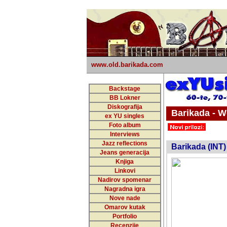
www.old.barikada.com
Backstage
BB Lokner
Diskografija
Barikada - W
ex YU singles
Foto album
undefi
Interviews
Jazz reflections
Barikada (INT)
Jeans generacija
Knjiga
Linkovi
Nadirov spomenar
Nagradna igra
Nove nade
Omarov kutak
Portfolio
Recenzije