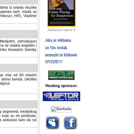
dima iz svijeta muzike
 napisao sam, mada su
Vinkovci, HR), Vladimir
Reklamno mjesto 9
tim, zahvaljujuci veliki
a se istakla bogatim i
 Dinko Husadzic Sansky
 je vise od 60 mladih
demo benda. Ukoliko im
nut.
Hosting sponzor:
tnog segmenta medijskog
 koje su mi pristizale,
afa pokusao sam da svi