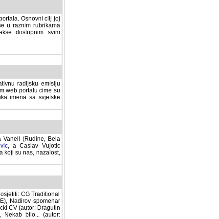
rtala. Osnovni cilj joj
ane u raznim rubrikama
lakse dostupnim svim
tivnu radijsku emisiju
ovom web portalu cime su
lika imena sa svjetske
a Vanell (Rudine, Bela
vic
, a Caslav Vujotic
 koji su nas, nazalost,
sjetiti: CG Traditional
MNE), Nadirov spomenar
cki CV (autor: Dragutin
 Nekab bilo... (autor: