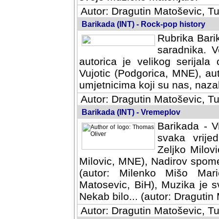
Autor: Dragutin Matoševic, Tu
Barikada (INT) - Rock-pop history
Rubrika Barik
saradnika. V
autorica je velikog serijal
Vujotic (Podgorica, MNE), aut
umjetnicima koji su nas, nazalo
Autor: Dragutin Matoševic, Tu
Barikada (INT) - Vremeplov
Barikada - V
svaka vrijedna
Milovic, MNE)
MNE), Nadirov spomenar (auto
Milenko Mišo Maric, UK), Muz
Muzika je svirala (autor: D
(autor: Dragutin Matosevic, BiH
Autor: Dragutin Matoševic, Tu