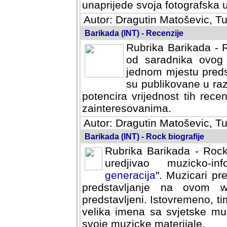
svoja fotografska umijeca.
Autor: Dragutin Matoševic, Tu
Barikada (INT) - Recenzije
Rubrika Barikada - R
od saradnika ovog 
jednom mjestu predst
su publikovane u ra
potencira vrijednost tih rece
zainteresovanima.
Autor: Dragutin Matoševic, Tu
Barikada (INT) - Rock biografije
Rubrika Barikada - Rock
uredjivao muzicko-informa
Muzicari predstavljeni u to
na ovom web portalu cime
Istovremeno, tim nacinom ra
sa svjetske muzicke scene da
materijale.