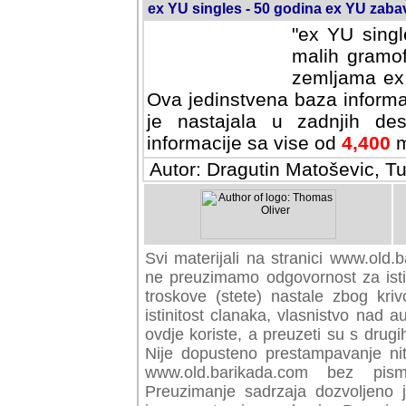
ex YU singles - 50 godina ex YU zab
"ex YU singl
malih gramof
zemljama ex 
Ova jedinstvena baza informa
je nastajala u zadnjih des
informacije sa vise od
4,400
m
Autor: Dragutin Matoševic, Tu
Svi materijali na stranici www.old.b
preuzimamo odgovornost za istini
troskove (stete) nastale zbog kriv
istinitost clanaka, vlasnistvo nad au
ovdje koriste, a preuzeti su s drugi
Nije dopusteno prestampavanje nit
www.old.barikada.com bez pism
Preuzimanje sadrzaja dozvoljeno 