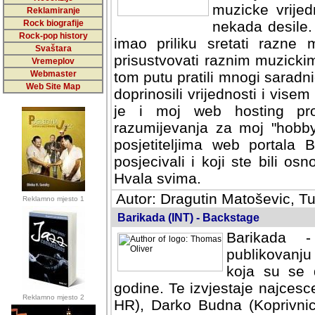
muzicke vrijed
Reklamiranje
Rock biografije
nekada desile
Rock-pop history
imao priliku sretati razne 
Svaštara
prisustvovati raznim muzick
Vremeplov
Webmaster
tom putu pratili mnogi saradni
Web Site Map
doprinosili vrijednosti i vise
je i moj web hosting prov
razumijevanja za moj "hobb
posjetiteljima web portala 
posjecivali i koji ste bili o
Hvala svima.
Autor: Dragutin Matoševic, Tu
Reklamno mjesto 1
Barikada (INT) - Backstage
Barikada -
publikovanju
koja su se 
godine. Te izvjestaje najcesce
Reklamno mjesto 2
HR), Darko Budna (Koprivnic