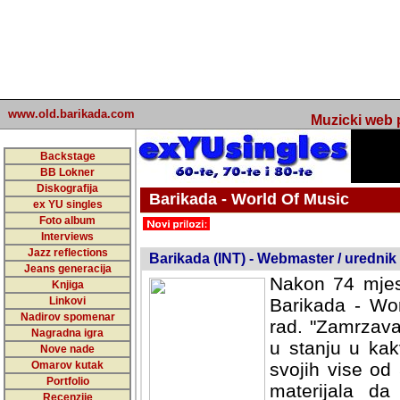
www.old.barikada.com
Muzicki web p
Backstage
BB Lokner
Diskografija
Barikada - World Of Music
ex YU singles
Foto album
undefined
Interviews
Jazz reflections
Barikada (INT) - Webmaster / urednik
Jeans generacija
Nakon 74 mjes
Knjiga
Linkovi
Barikada - Wor
Nadirov spomenar
rad. "Zamrzava
Nagradna igra
u stanju u kak
Nove nade
Omarov kutak
svojih vise od
Portfolio
materijala da 
Recenzije