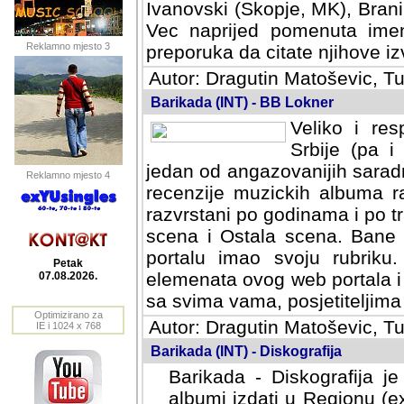
Ivanovski (Skopje, MK), Bran
Vec naprijed pomenuta ime
Reklamno mjesto 3
preporuka da citate njihove izv
Autor: Dragutin Matoševic, Tu
Barikada (INT) - BB Lokner
Veliko i res
Srbije (pa i
jedan od angazovanijih sarad
Reklamno mjesto 4
recenzije muzickih albuma ra
razvrstani po godinama i po t
scena i Ostala scena. Bane 
portalu imao svoju rubriku.
Petak
elemenata ovog web portala i 
07.08.2026.
sa svima vama, posjetiteljima
Optimizirano za
Autor: Dragutin Matoševic, Tu
IE i 1024 x 768
Barikada (INT) - Diskografija
Barikada - Diskografija je
albumi izdati u Regionu (ex 