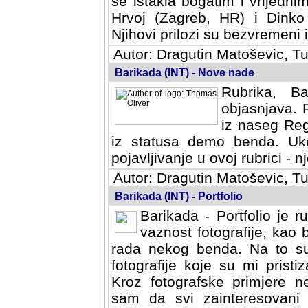
se istakla bogatim i vrijedni
Hrvoj (Zagreb, HR) i Dinko
Njihovi prilozi su bezvremeni i
Autor: Dragutin Matoševic, Tu
Barikada (INT) - Nove nade
Rubrika, B
objasnjava. 
iz naseg Reg
iz statusa demo benda. Uko
pojavljivanje u ovoj rubrici - nj
Autor: Dragutin Matoševic, Tu
Barikada (INT) - Portfolio
Barikada - Portfolio je 
vaznost fotografije, kao
rada nekog benda. Na to su 
fotografije koje su mi pristiz
fotografske primjere nekolik
svi zainteresovani sistemom "