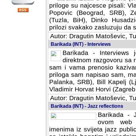
priloge su najcesce pisali: Vl
Popovic (Beograd, SRB), Ze
(Tuzla, BiH), Dinko Husadzi
prilozi svakako zasluzuju da se
Autor: Dragutin Matoševic, Tu
Barikada (INT) - Interviews
Barikada - Interviews 
direktnom razgovoru sa r
sam i vama prenosio kazivan
priloga sam napisao sam, mad
Palanka, SRB), Bill Kapelj (L
Vladimir Horvat Horvi (Zagreb,
Autor: Dragutin Matoševic, Tu
Barikada (INT) - Jazz reflections
Barikada - J
ovom web po
imenima iz svijeta jazz publi