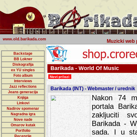
www.old.barikada.com
Muzicki web p
Backstage
BB Lokner
Diskografija
Barikada - World Of Music
ex YU singles
Foto album
Interviews
Jazz reflections
Barikada (INT) - Webmaster / urednik
Jeans generacija
Nakon 74 mj
Knjiga
Linkovi
portala Bari
Nadirov spomenar
zakljuciti 
Nagradna igra
Nove nade
Barikada - W
Omarov kutak
sada. I u sta
Portfolio
Recenzije