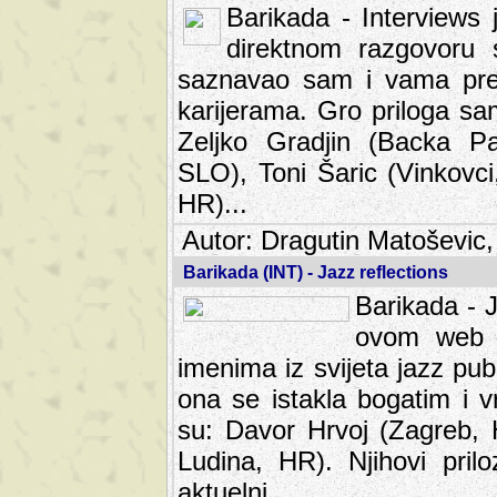
Barikada - Interviews 
direktnom razgovoru 
saznavao sam i vama pren
karijerama. Gro priloga sa
Zeljko Gradjin (Backa Pal
SLO), Toni Šaric (Vinkovci
HR)...
Autor: Dragutin Matoševic,
Barikada (INT) - Jazz reflections
Barikada - J
ovom web po
imenima iz svijeta jazz pub
ona se istakla bogatim i v
su: Davor Hrvoj (Zagreb, 
Ludina, HR). Njihovi pril
aktuelni.