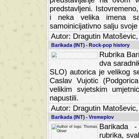
predstavljeni. Istovremen
i neka velika imena s
samoinicijativno salju svoje
Autor: Dragutin Matoševic,
Barikada (INT) - Rock-pop history
Rubrika Bari
dva saradnik
SLO) autorica je velikog s
Caslav Vujotic (Podgorica
velikim svjetskim umjetni
napustili.
Autor: Dragutin Matoševic,
Barikada (INT) - Vremeplov
Barikada -
rubrika, sva