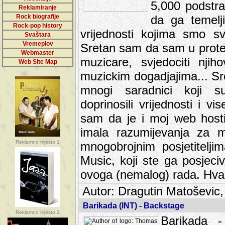
5,000 podstra
Reklamiranje
Rock biografije
da ga temelji
Rock-pop history
vrijednosti kojima smo sv
Svaštara
Vremeplov
Sretan sam da sam u protek
Webmaster
muzicare, svjedociti njih
Web Site Map
muzickim dogadjajima... Sr
mnogi saradnici koji su
doprinosili vrijednosti i v
sam da je i moj web hostin
imala razumijevanja za 
Reklamno mjesto 1
mnogobrojnim posjetitelj
Music, koji ste ga posjeciv
ovoga (nemalog) rada. Hva
Autor: Dragutin Matoševic,
Barikada (INT) - Backstage
Reklamno mjesto 2
Barikada -