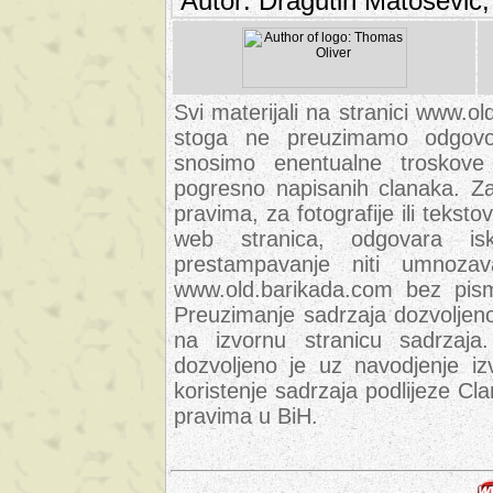
Autor: Dragutin Matoševic,
Svi materijali na stranici www.ol
stoga ne preuzimamo odgovor
snosimo enentualne troskove (
pogresno napisanih clanaka. Za 
pravima, za fotografije ili teksto
web stranica, odgovara isk
prestampavanje niti umnozav
www.old.barikada.com bez pism
Preuzimanje sadrzaja dozvoljeno
na izvornu stranicu sadrzaja
dozvoljeno je uz navodjenje iz
koristenje sadrzaja podlijeze C
pravima u BiH.