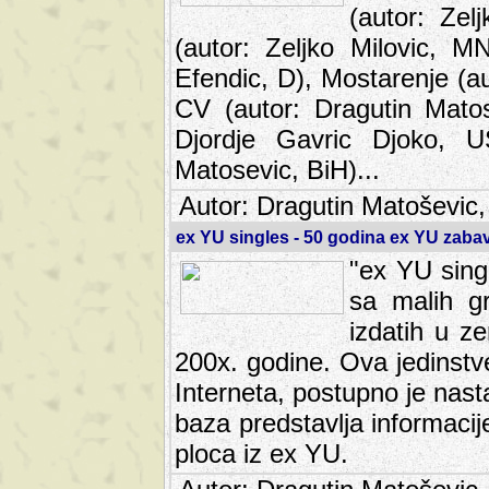
(autor: Ze
(autor: Zeljko Milovic, M
Efendic, D), Mostarenje (a
CV (autor: Dragutin Matos
Djordje Gavric Djoko, US
Matosevic, BiH)...
Autor: Dragutin Matoševic,
ex YU singles - 50 godina ex YU zab
"ex YU sing
sa malih g
izdatih u z
200x. godine. Ova jedinst
Interneta, postupno je nast
baza predstavlja informaci
ploca iz ex YU.