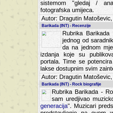
sistemom "gledaj / anal
fotografska umijeca.
Autor: Dragutin Matoševic,
Barikada (INT) - Recenzije
Rubrika Barikada -
jednog od saradnika
da na jednom mjes
izdanja koje su publik
portala. Time se potencira 
lakse dostupnim svim zain
Autor: Dragutin Matoševic,
Barikada (INT) - Rock biografije
Rubrika Barikada - Roc
sam uredjivao muzicko-
generacija
". Muzicari predst
predstavljanje na ovom w