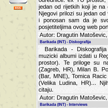
jedan od rijetkih koji je n
Njegovi prilozi su jedan od
i ponosan sam da je svoj
posjetiteljima ovog web por
Autor: Dragutin Matoševic,
Barikada (INT) - Diskografija
Barikada - Diskografija
muzicki albumi izdati u Reg
prostor). Te priloge su n
(Zagreb, HR), Milan B. Po
(Bar, MNE), Tomica Racic 
(Velika Ludina, HR)... Nj
citaju.
Autor: Dragutin Matoševic,
Barikada (INT) - Interviews