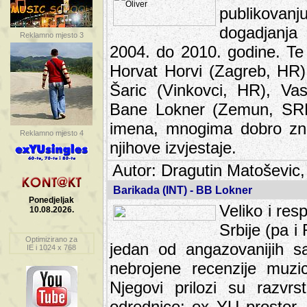
publikovan
dogadjanja
Reklamno mjesto 3
2004. do 2010. godine. Te i
Horvat Horvi (Zagreb, HR)
Šaric (Vinkovci, HR), Vas
Bane Lokner (Zemun, SRB)
imena, mnogima dobro zna
Reklamno mjesto 4
njihove izvjestaje.
Autor: Dragutin Matoševic,
Barikada (INT) - BB Lokner
Ponedjeljak
Veliko i res
10.08.2026.
Srbije (pa i
Optimizirano za
jedan od angazovanijih s
IE i 1024 x 768
nebrojene recenzije muzic
Njegovi prilozi su razvr
odrednice: ex YU prostor,