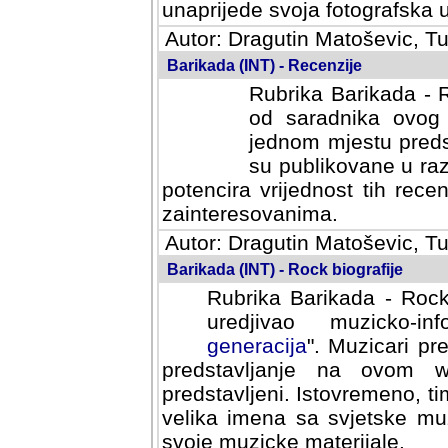
svoja fotografska umijeca.
Autor: Dragutin Matoševic, Tu
Barikada (INT) - Recenzije
Rubrika Barikada - R
od saradnika ovog 
jednom mjestu predst
su publikovane u ra
potencira vrijednost tih rece
zainteresovanima.
Autor: Dragutin Matoševic, Tu
Barikada (INT) - Rock biografije
Rubrika Barikada - Rock
uredjivao muzicko-informa
Muzicari predstavljeni u to
na ovom web portalu cime
Istovremeno, tim nacinom ra
sa svjetske muzicke scene da
materijale.