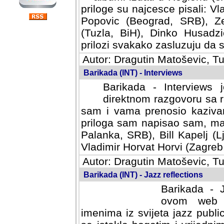
priloge su najcesce pisali: Vl
Popovic (Beograd, SRB), Ze
(Tuzla, BiH), Dinko Husadzi
prilozi svakako zasluzuju da se
Autor: Dragutin Matoševic, Tu
Barikada (INT) - Interviews
Barikada - Interviews 
direktnom razgovoru sa r
sam i vama prenosio kazivan
priloga sam napisao sam, mad
Palanka, SRB), Bill Kapelj (L
Vladimir Horvat Horvi (Zagreb,
Autor: Dragutin Matoševic, Tu
Barikada (INT) - Jazz reflections
Barikada - J
ovom web po
imenima iz svijeta jazz publi