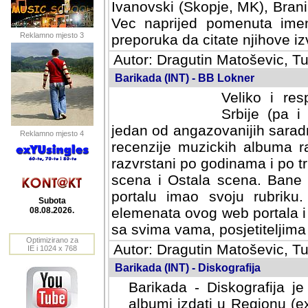
Ivanovski (Skopje, MK), Bran
Vec naprijed pomenuta ime
Reklamno mjesto 3
preporuka da citate njihove izv
Autor: Dragutin Matoševic, Tu
Barikada (INT) - BB Lokner
Veliko i res
Srbije (pa i
jedan od angazovanijih sarad
Reklamno mjesto 4
recenzije muzickih albuma ra
razvrstani po godinama i po t
scena i Ostala scena. Bane 
portalu imao svoju rubriku.
Subota
elemenata ovog web portala i 
08.08.2026.
sa svima vama, posjetiteljima
Optimizirano za
Autor: Dragutin Matoševic, Tu
IE i 1024 x 768
Barikada (INT) - Diskografija
Barikada - Diskografija je
albumi izdati u Regionu (ex 