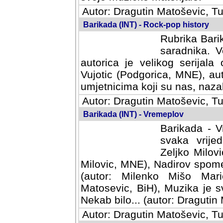
Autor: Dragutin Matoševic, Tu
Barikada (INT) - Rock-pop history
Rubrika Barik
saradnika. V
autorica je velikog serijal
Vujotic (Podgorica, MNE), aut
umjetnicima koji su nas, nazalo
Autor: Dragutin Matoševic, Tu
Barikada (INT) - Vremeplov
Barikada - V
svaka vrijedna
Milovic, MNE)
MNE), Nadirov spomenar (auto
Milenko Mišo Maric, UK), Muz
Muzika je svirala (autor: D
(autor: Dragutin Matosevic, BiH
Autor: Dragutin Matoševic, Tu