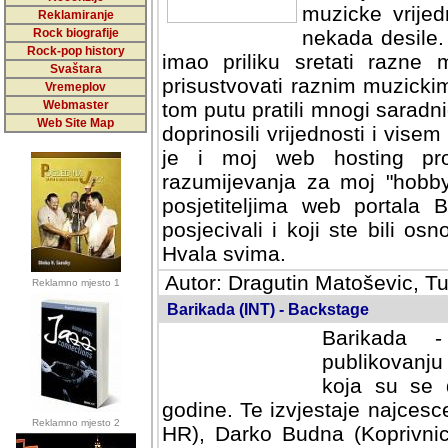
muzicke vrijed
Reklamiranje
Rock biografije
nekada desile
Rock-pop history
imao priliku sretati razne 
Svaštara
prisustvovati raznim muzick
Vremeplov
Webmaster
tom putu pratili mnogi saradni
Web Site Map
doprinosili vrijednosti i vise
je i moj web hosting prov
razumijevanja za moj "hobb
posjetiteljima web portala 
posjecivali i koji ste bili o
Hvala svima.
Autor: Dragutin Matoševic, Tu
Reklamno mjesto 1
Barikada (INT) - Backstage
Barikada -
publikovanju
koja su se 
godine. Te izvjestaje najcesce
Reklamno mjesto 2
HR), Darko Budna (Koprivnic