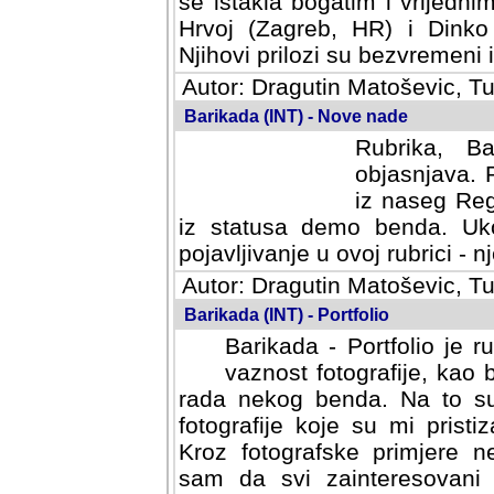
se istakla bogatim i vrijedni
Hrvoj (Zagreb, HR) i Dinko
Njihovi prilozi su bezvremeni i
Autor: Dragutin Matoševic, Tu
Barikada (INT) - Nove nade
Rubrika, B
objasnjava. 
iz naseg Reg
iz statusa demo benda. Uko
pojavljivanje u ovoj rubrici - nj
Autor: Dragutin Matoševic, Tu
Barikada (INT) - Portfolio
Barikada - Portfolio je 
vaznost fotografije, kao
rada nekog benda. Na to su 
fotografije koje su mi pristiz
fotografske primjere nekolik
svi zainteresovani sistemom "