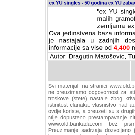
ex YU singles - 50 godina ex YU zab
"ex YU singl
malih gramof
zemljama ex 
Ova jedinstvena baza informa
je nastajala u zadnjih des
informacije sa vise od
4,400
m
Autor: Dragutin Matoševic, Tu
Svi materijali na stranici www.old.b
preuzimamo odgovornost za istini
troskove (stete) nastale zbog kriv
istinitost clanaka, vlasnistvo nad au
ovdje koriste, a preuzeti su s drugi
Nije dopusteno prestampavanje nit
www.old.barikada.com bez pism
Preuzimanje sadrzaja dozvoljeno 