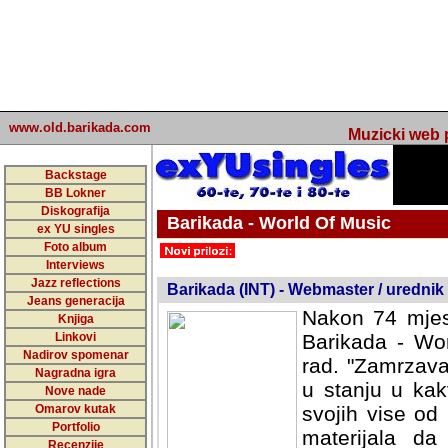
www.old.barikada.com
Muzicki web p
Backstage
BB Lokner
Diskografija
Barikada - World Of Music
ex YU singles
Foto album
undefined
Interviews
Jazz reflections
Barikada (INT) - Webmaster / urednik
Jeans generacija
Nakon 74 mjes
Knjiga
Linkovi
Barikada - Wor
Nadirov spomenar
rad. "Zamrzava
Nagradna igra
u stanju u kak
Nove nade
Omarov kutak
svojih vise od
Portfolio
materijala da 
Recenzije