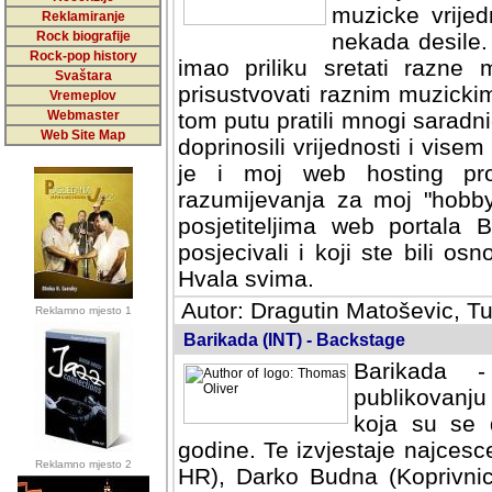
muzicke vrijed
Reklamiranje
Rock biografije
nekada desile
Rock-pop history
imao priliku sretati razne 
Svaštara
prisustvovati raznim muzick
Vremeplov
Webmaster
tom putu pratili mnogi saradni
Web Site Map
doprinosili vrijednosti i vise
je i moj web hosting prov
razumijevanja za moj "hobb
posjetiteljima web portala 
posjecivali i koji ste bili o
Hvala svima.
Autor: Dragutin Matoševic, Tu
Reklamno mjesto 1
Barikada (INT) - Backstage
Barikada -
publikovanju
koja su se 
godine. Te izvjestaje najcesce
Reklamno mjesto 2
HR), Darko Budna (Koprivnic