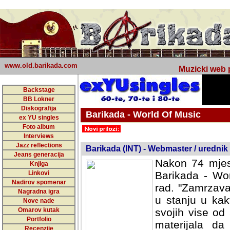
www.old.barikada.com
Muzicki web p
Backstage
BB Lokner
Diskografija
Barikada - World Of Music
ex YU singles
Foto album
undefined
Interviews
Jazz reflections
Barikada (INT) - Webmaster / urednik
Jeans generacija
Nakon 74 mjes
Knjiga
Linkovi
Barikada - Wor
Nadirov spomenar
rad. "Zamrzava
Nagradna igra
u stanju u kak
Nove nade
Omarov kutak
svojih vise od
Portfolio
materijala da 
Recenzije