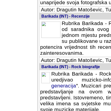
svoja fotografska umijeca.
Autor: Dragutin Matoševic, Tu
Barikada (INT) - Recenzije
Rubrika Barikada - R
od saradnika ovog 
jednom mjestu predst
su publikovane u ra
potencira vrijednost tih rece
zainteresovanima.
Autor: Dragutin Matoševic, Tu
Barikada (INT) - Rock biografije
Rubrika Barikada - Rock
uredjivao muzicko-informa
Muzicari predstavljeni u to
na ovom web portalu cime
Istovremeno, tim nacinom ra
sa svjetske muzicke scene da
materijale.