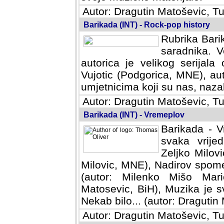
Autor: Dragutin Matoševic, Tu
Barikada (INT) - Rock-pop history
Rubrika Barik
saradnika. V
autorica je velikog serijal
Vujotic (Podgorica, MNE), aut
umjetnicima koji su nas, nazalo
Autor: Dragutin Matoševic, Tu
Barikada (INT) - Vremeplov
Barikada - V
svaka vrijedna
Milovic, MNE)
MNE), Nadirov spomenar (auto
Milenko Mišo Maric, UK), Muz
Muzika je svirala (autor: D
(autor: Dragutin Matosevic, BiH
Autor: Dragutin Matoševic, Tu