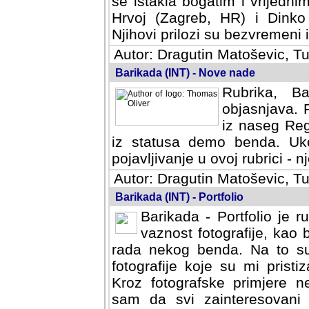
se istakla bogatim i vrijedni
Hrvoj (Zagreb, HR) i Dinko
Njihovi prilozi su bezvremeni i
Autor: Dragutin Matoševic, Tu
Barikada (INT) - Nove nade
Rubrika, B
objasnjava. 
iz naseg Reg
iz statusa demo benda. Uko
pojavljivanje u ovoj rubrici - nj
Autor: Dragutin Matoševic, Tu
Barikada (INT) - Portfolio
Barikada - Portfolio je 
vaznost fotografije, kao
rada nekog benda. Na to su 
fotografije koje su mi pristiz
fotografske primjere nekolik
svi zainteresovani sistemom "