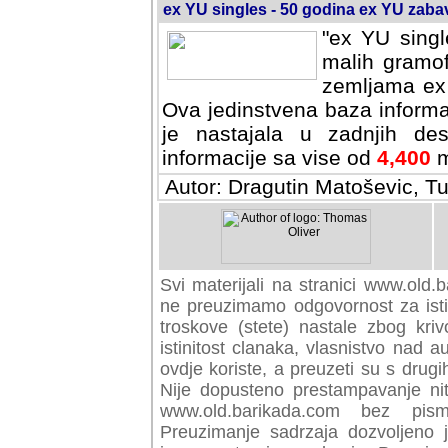
ex YU singles - 50 godina ex YU zab
"ex YU singl
malih gramof
zemljama ex 
Ova jedinstvena baza informa
je nastajala u zadnjih des
informacije sa vise od
4,400
m
Autor: Dragutin Matoševic, Tu
Svi materijali na stranici www.old.b
preuzimamo odgovornost za istini
troskove (stete) nastale zbog kriv
istinitost clanaka, vlasnistvo nad au
ovdje koriste, a preuzeti su s drugi
Nije dopusteno prestampavanje nit
www.old.barikada.com bez pism
Preuzimanje sadrzaja dozvoljeno 