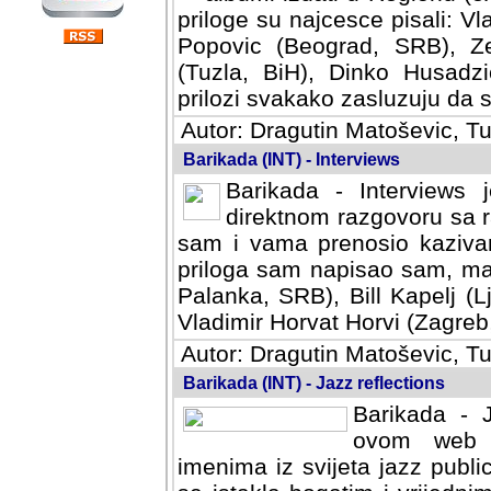
priloge su najcesce pisali: Vl
Popovic (Beograd, SRB), Ze
(Tuzla, BiH), Dinko Husadzi
prilozi svakako zasluzuju da se
Autor: Dragutin Matoševic, Tu
Barikada (INT) - Interviews
Barikada - Interviews 
direktnom razgovoru sa r
sam i vama prenosio kazivan
priloga sam napisao sam, mad
Palanka, SRB), Bill Kapelj (L
Vladimir Horvat Horvi (Zagreb,
Autor: Dragutin Matoševic, Tu
Barikada (INT) - Jazz reflections
Barikada - J
ovom web po
imenima iz svijeta jazz publi