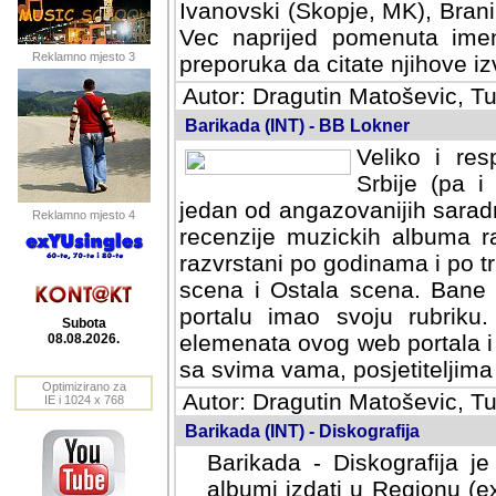
Ivanovski (Skopje, MK), Bran
Vec naprijed pomenuta ime
Reklamno mjesto 3
preporuka da citate njihove izv
Autor: Dragutin Matoševic, Tu
Barikada (INT) - BB Lokner
Veliko i res
Srbije (pa i
jedan od angazovanijih sarad
Reklamno mjesto 4
recenzije muzickih albuma ra
razvrstani po godinama i po t
scena i Ostala scena. Bane 
portalu imao svoju rubriku.
Subota
elemenata ovog web portala i 
08.08.2026.
sa svima vama, posjetiteljima
Optimizirano za
Autor: Dragutin Matoševic, Tu
IE i 1024 x 768
Barikada (INT) - Diskografija
Barikada - Diskografija je
albumi izdati u Regionu (ex 