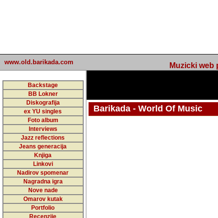
www.old.barikada.com
Muzicki web p
Backstage
BB Lokner
Diskografija
Barikada - World Of Music
ex YU singles
Foto album
undefined
Interviews
Jazz reflections
Barikada (INT) - Webmaster / urednik
Jeans generacija
Nakon 74 mj
Knjiga
Linkovi
portala Bari
Nadirov spomenar
zakljuciti 
Nagradna igra
Nove nade
Barikada - W
Omarov kutak
sada. I u sta
Portfolio
Recenzije