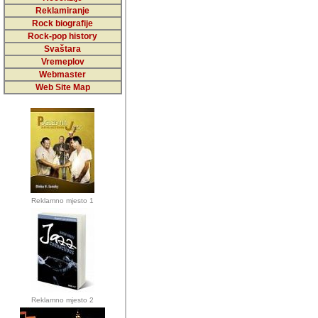
5,000 podstra
Reklamiranje
Rock biografije
da ga temelji
Rock-pop history
vrijednosti kojima smo sv
Svaštara
Vremeplov
Sretan sam da sam u protek
Webmaster
muzicare, svjedociti njih
Web Site Map
muzickim dogadjajima... Sr
mnogi saradnici koji su
doprinosili vrijednosti i v
sam da je i moj web hostin
imala razumijevanja za 
Reklamno mjesto 1
mnogobrojnim posjetitelj
Music, koji ste ga posjeciv
ovoga (nemalog) rada. Hva
Autor: Dragutin Matoševic,
Barikada (INT) - Backstage
Reklamno mjesto 2
Barikada -