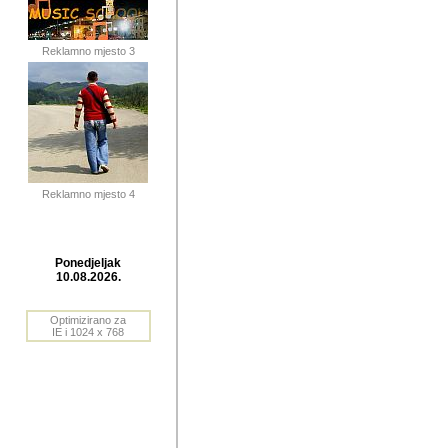
publikovan
dogadjanja
Reklamno mjesto 3
2004. do 2010. godine. Te i
Horvat Horvi (Zagreb, HR)
Šaric (Vinkovci, HR), Vas
Bane Lokner (Zemun, SRB)
imena, mnogima dobro zna
Reklamno mjesto 4
njihove izvjestaje.
Autor: Dragutin Matoševic,
Barikada (INT) - BB Lokner
Ponedjeljak
Veliko i res
10.08.2026.
Srbije (pa i
Optimizirano za
jedan od angazovanijih s
IE i 1024 x 768
nebrojene recenzije muzic
Njegovi prilozi su razvr
odrednice: ex YU prostor,