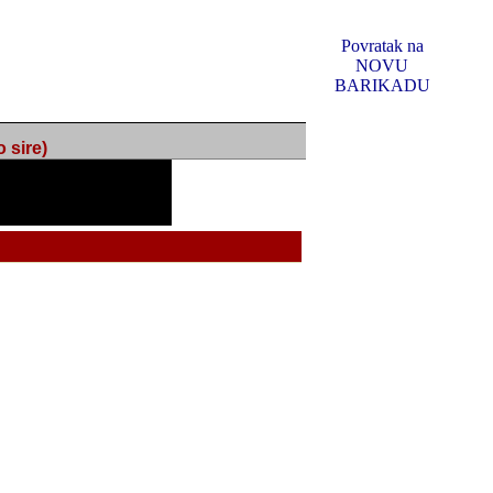
Povratak na
NOVU
BARIKADU
ire)
f Music, odlucio sam
u u kakvom je sada. I u
oljno materijala da ga
 ili su se nekada desile.
e, svjedociti njihovim
me na tom putu pratili
i i visem rejtingu ovog
Reklamno mjesto 5
irma "Leftor", imala
titeljima web portala
og svega ovoga (nemalog)