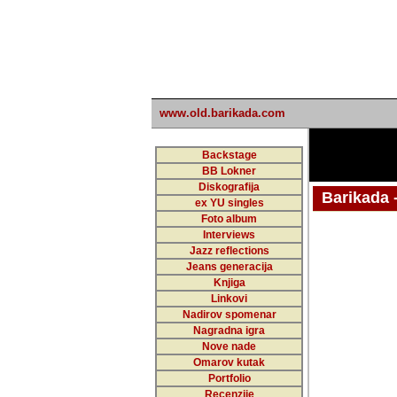
www.old.barikada.com
Backstage
BB Lokner
Diskografija
Barikada - W
ex YU singles
Foto album
Interviews
Jazz reflections
Barikada (INT)
Jeans generacija
Knjiga
Linkovi
Nadirov spomenar
Nagradna igra
Nove nade
Omarov kutak
Portfolio
Recenzije