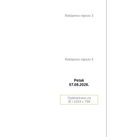
Barikada (INT) 
Barikada - In
saznavao sam
Reklamno mjesto 3
priloge dali 
Horvat Horvi 
Autor: Dragutin Matoše
Barikada (INT) 
(Velika Ludina, HR). N
Reklamno mjesto 4
Autor: Dragutin Matoše
Barikada (INT)
Petak
07.08.2026.
Autor: Dragutin Matoše
Barikada (INT) 
Optimizirano za
IE i 1024 x 768
Barikada - Po
predstavljanj
najcesce od s
zainteresovani sistemo
Autor: Dragutin Matoše