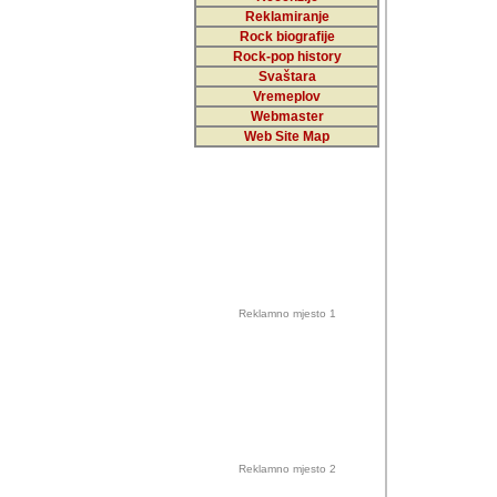
Reklamiranje
Rock biografije
Autor: Dragutin Matoše
Rock-pop history
Barikada (INT)
Svaštara
Vremeplov
Webmaster
Web Site Map
Autor: Dragutin Matoše
Barikada (INT)
odrednice: ex YU pros
Njegovi prilozi su je
Reklamno mjesto 1
posjetiteljima ovog we
Autor: Dragutin Matoše
Barikada (INT) 
Barikada - Diskog
prostor). Te pril
(Bar, MNE), Tomica Ra
citaju.
Reklamno mjesto 2
Autor: Dragutin Matoše