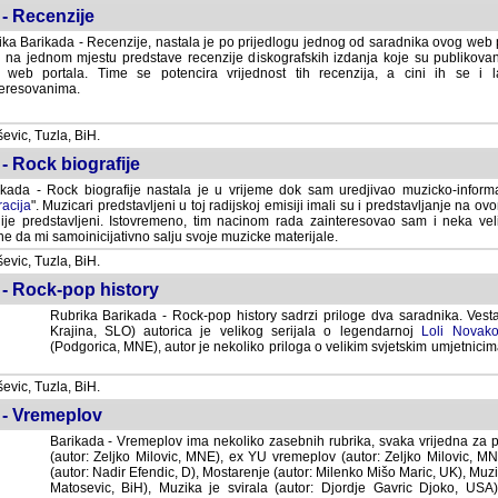
- Recenzije
ka Barikada - Recenzije, nastala je po prijedlogu jednog od saradnika ovog web po
 na jednom mjestu predstave recenzije diskografskih izdanja koje su publikov
web portala. Time se potencira vrijednost tih recenzija, a cini ih se i 
eresovanima.
vic, Tuzla, BiH.
- Rock biografije
kada - Rock biografije nastala je u vrijeme dok sam uredjivao muzicko-informa
acija
". Muzicari predstavljeni u toj radijskoj emisiji imali su i predstavljanje na 
nije predstavljeni. Istovremeno, tim nacinom rada zainteresovao sam i neka ve
 da mi samoinicijativno salju svoje muzicke materijale.
vic, Tuzla, BiH.
 - Rock-pop history
Rubrika Barikada - Rock-pop history sadrzi priloge dva saradnika. Vest
Krajina, SLO) autorica je velikog serijala o legendarnoj
Loli Novako
(Podgorica, MNE), autor je nekoliko priloga o velikim svjetskim umjetnicima
vic, Tuzla, BiH.
 - Vremeplov
Barikada - Vremeplov ima nekoliko zasebnih rubrika, svaka vrijedna za po
(autor: Zeljko Milovic, MNE), ex YU vremeplov (autor: Zeljko Milovic, 
(autor: Nadir Efendic, D), Mostarenje (autor: Milenko Mišo Maric, UK), Muzi
Matosevic, BiH), Muzika je svirala (autor: Djordje Gavric Djoko, USA),