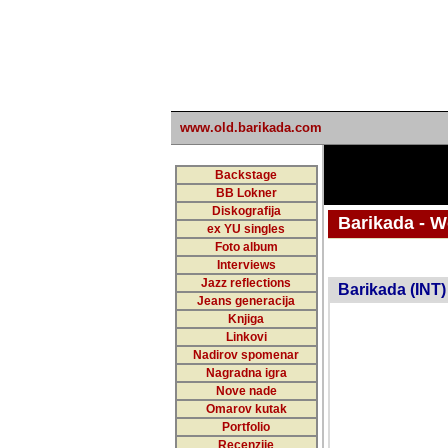
www.old.barikada.com
Backstage
BB Lokner
Diskografija
Barikada - W
ex YU singles
Foto album
undefi
Interviews
Jazz reflections
Barikada (INT)
Jeans generacija
Knjiga
Linkovi
Nadirov spomenar
Nagradna igra
Nove nade
Omarov kutak
Portfolio
Recenzije