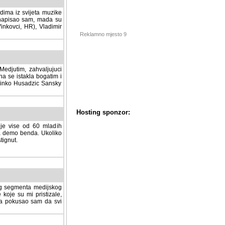
dima iz svijeta muzike
 napisao sam, mada su
Vinkovci, HR), Vladimir
Reklamno mjesto 9
tim, zahvaljujuci veliki
a se istakla bogatim i
 Dinko Husadzic Sansky
 je vise od 60 mladih
demo benda. Ukoliko im
nut.
Hosting sponzor:
tnog segmenta medijskog
 koje su mi pristizale,
afa pokusao sam da svi