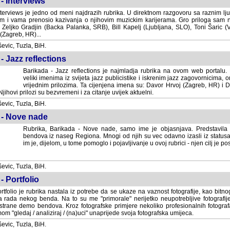
- Interviews
terviews je jedno od meni najdrazih rubrika. U direktnom razgovoru sa raznim lju
 i vama prenosio kazivanja o njihovim muzickim karijerama. Gro priloga sam
i Zeljko Gradjin (Backa Palanka, SRB), Bill Kapelj (Ljubljana, SLO), Toni Šaric (
(Zagreb, HR)...
vic, Tuzla, BiH.
- Jazz reflections
Barikada - Jazz reflections je najmladja rubrika na ovom web portalu. Medju
imenima iz svijeta jazz publicistike i iskrenim jazz zagovornicima, on
vrijednim prilozima. Ta cijenjena imena su: Davor Hrvoj (Zagreb, HR) i
jihovi prilozi su bezvremeni i za citanje uvijek aktuelni.
vic, Tuzla, BiH.
 - Nove nade
Rubrika, Barikada - Nove nade, samo ime je objasnjava. Predstavila
bendova iz naseg Regiona. Mnogi od njih su vec odavno izasli iz statusa 
je, dijelom, u tome pomoglo i pojavljivanje u ovoj rubrici - njen cilj je postig
vic, Tuzla, BiH.
- Portfolio
rtfolio je rubrika nastala iz potrebe da se ukaze na vaznost fotografije, kao bi
a rada nekog benda. Na to su me "primorale" nerijetko neupotrebljive fotografije
trane demo bendova. Kroz fotografske primjere nekoliko profesionalnih fotogr
m "gledaj / analiziraj / (na)uci" unaprijede svoja fotografska umijeca.
vic, Tuzla, BiH.