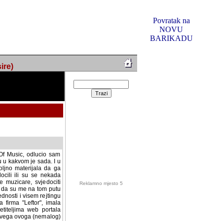
Povratak na
NOVU
BARIKADU
ire)
f Music, odlucio sam
u u kakvom je sada. I u
oljno materijala da ga
 ili su se nekada desile.
e, svjedociti njihovim
me na tom putu pratili
i i visem rejtingu ovog
Reklamno mjesto 5
irma "Leftor", imala
titeljima web portala
og svega ovoga (nemalog)