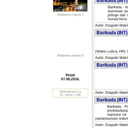
Barikada (INT) 
Barikada - In
saznavao sam
Reklamno mjesto 3
priloge dali 
Horvat Horvi 
Autor: Dragutin Matoše
Barikada (INT) 
(Velika Ludina, HR). N
Reklamno mjesto 4
Autor: Dragutin Matoše
Barikada (INT)
Petak
07.08.2026.
Autor: Dragutin Matoše
Barikada (INT) 
Optimizirano za
IE i 1024 x 768
Barikada - Po
predstavljanj
najcesce od s
zainteresovani sistemo
Autor: Dragutin Matoše