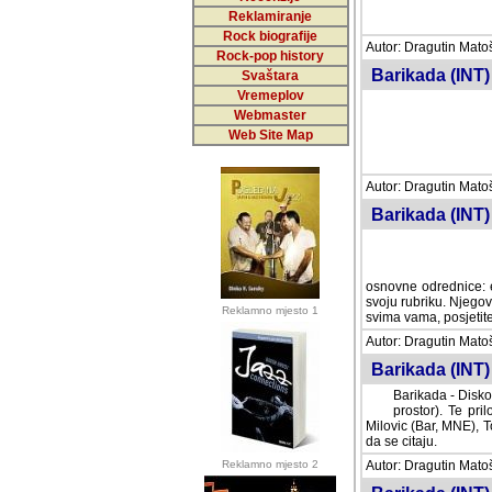
Reklamiranje
Rock biografije
Autor: Dragutin Matoše
Rock-pop history
Barikada (INT)
Svaštara
Vremeplov
Webmaster
Web Site Map
Autor: Dragutin Matoše
Barikada (INT)
odrednice: ex YU pros
Njegovi prilozi su je
Reklamno mjesto 1
posjetiteljima ovog we
Autor: Dragutin Matoše
Barikada (INT) 
Barikada - Diskog
prostor). Te pril
(Bar, MNE), Tomica Ra
citaju.
Reklamno mjesto 2
Autor: Dragutin Matoše