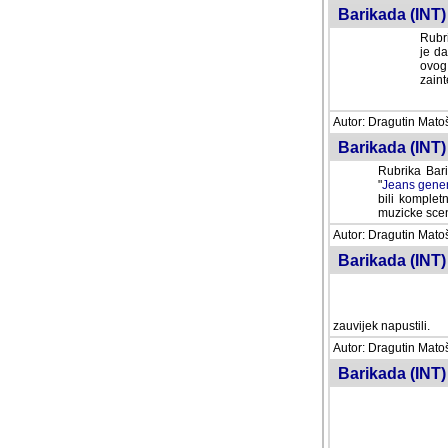
Barikada (INT) 
Rubri
je da
ovog 
zaint
Autor: Dragutin Matoše
Barikada (INT) 
Rubrika Bari
"
Jeans gener
bili komplet
muzicke scene
Autor: Dragutin Matoše
Barikada (INT)
zauvijek napustili.
Autor: Dragutin Matoše
Barikada (INT)