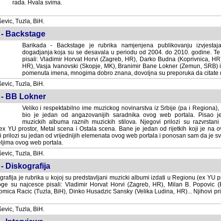
rada. Hvala svima.
vic, Tuzla, BiH.
 - Backstage
Barikada - Backstage je rubrika namjenjena publikovanju izvjestaj
dogadjanja koja su se desavala u periodu od 2004. do 2010. godine. Te 
pisali: Vladimir Horvat Horvi (Zagreb, HR), Darko Budna (Koprivnica, HR)
HR), Vasja Ivanovski (Skopje, MK), Branimir Bane Lokner (Zemun, SRB) i 
pomenuta imena, mnogima dobro znana, dovoljna su preporuka da citate nj
vic, Tuzla, BiH.
 - BB Lokner
Veliko i respektabilno ime muzickog novinarstva iz Srbije (pa i Regiona)
bio je jedan od angazovanijih saradnika ovog web portala. Pisao je nebro
albuma raznih muzickih stilova. Njegovi prilozi su razvrstani po godi
tor, Metal scena i Ostala scena. Bane je jedan od rijetkih koji je na ovom web port
dan od vrijednijih elemenata ovog web portala i ponosan sam da je svoje recenzije
b portala.
vic, Tuzla, BiH.
- Diskografija
rafija je rubrika u kojoj su predstavljani muzicki albumi izdati u Regionu (ex YU pro
oge su najcesce pisali: Vladimir Horvat Horvi (Zagreb, HR), Milan B. Popovic (Beogr
cic (Tuzla, BiH), Dinko Husadzic Sansky (Velika Ludina, HR)... Njihovi prilozi 
vic, Tuzla, BiH.