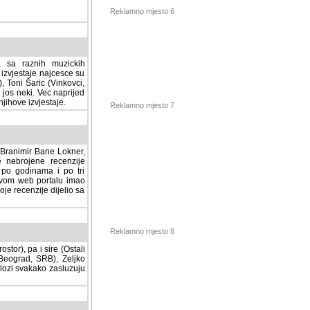
Reklamno mjesto 6
a sa raznih muzickih
izvjestaje najcesce su
, Toni Šaric (Vinkovci,
jos neki. Vec naprijed
ihove izvjestaje.
Reklamno mjesto 7
, Branimir Bane Lokner,
jene recenzije muzickih
nama i po tri osnovne
alu imao svoju rubriku.
 dijelio sa svima vama,
stor), pa i sire (Ostali
Reklamno mjesto 8
ad, SRB), Zeljko Milovic
svakako zasluzuju da se