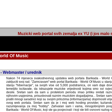
Muzicki web portal svih zemalja ex YU (i jos malo s
orld Of Music
ned
 - Webmaster / urednik
Nakon 74 mjeseca svakodnevnog updatea web portala Barikada - World O
zakljuciti svoj rad. "Zamrzavam" web portal Barikada - World Of Music u stanj
stanju "hibernacije", sa svojih vise od 5,000 podstranica, on vam daje dov
temeljito iscitavate, da istrazujete muzicke vrijednosti kojima smo svi svjedocili
Sretan sam da sam u proteklom periodu imao priliku sretati razne muzicar
uspjesima, prisustvovati raznim muzickim dogadjajima... Sretan sam da su 
mnogi saradnici koji su svojim prilozima (informacijama) doprinosili vrijednost
web portala. Sretan sam da je i moj web hosting provider, tuzlanska f
razumijevanja za moj "hobby". Zahvalan sam i vama, mnogobrojnim posje
Barikada - World Of Music, koji ste ga posjecivali i koji ste bili osnovni razl