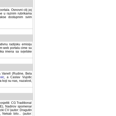
rtala. Osnovni cilj joj
ane u raznim rubrikama
lakse dostupnim svim
tivnu radijsku emisiju
ovom web portalu cime su
lika imena sa svjetske
a Vanell (Rudine, Bela
vic
, a Caslav Vujotic
 koji su nas, nazalost,
sjetiti: CG Traditional
MNE), Nadirov spomenar
cki CV (autor: Dragutin
 Nekab bilo... (autor: