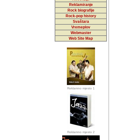
Reklamiranje
Rock biografije
Autor: Dragutin Matoše
Rock-pop history
Barikada (INT)
Svaštara
Vremeplov
Webmaster
Web Site Map
Autor: Dragutin Matoše
Barikada (INT)
odrednice: ex YU pros
Njegovi prilozi su je
Reklamno mjesto 1
posjetiteljima ovog we
Autor: Dragutin Matoše
Barikada (INT) 
Barikada - Diskog
prostor). Te pril
(Bar, MNE), Tomica Ra
citaju.
Reklamno mjesto 2
Autor: Dragutin Matoše