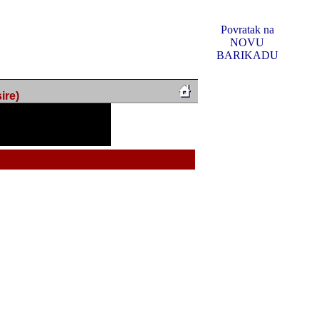
Povratak na
NOVU
BARIKADU
ire)
f Music, odlucio sam
u u kakvom je sada. I u
oljno materijala da ga
 ili su se nekada desile.
e, svjedociti njihovim
me na tom putu pratili
i i visem rejtingu ovog
Reklamno mjesto 5
irma "Leftor", imala
titeljima web portala
og svega ovoga (nemalog)