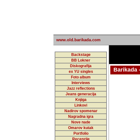
www.old.barikada.com
Backstage
BB Lokner
Diskografija
Barikada - W
ex YU singles
Foto album
undefi
Interviews
Jazz reflections
Barikada (INT)
Jeans generacija
Knjiga
Linkovi
Nadirov spomenar
Nagradna igra
Nove nade
Omarov kutak
Portfolio
Recenzije