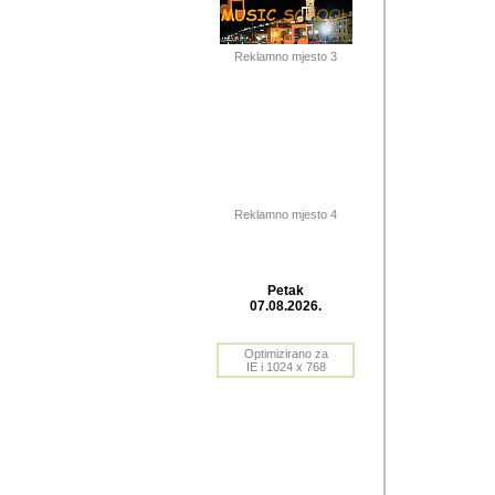
Barikada (INT) 
Barikada - In
saznavao sam
Reklamno mjesto 3
priloge dali 
Horvat Horvi 
Autor: Dragutin Matoše
Barikada (INT) 
(Velika Ludina, HR). N
Reklamno mjesto 4
Autor: Dragutin Matoše
Barikada (INT)
Petak
07.08.2026.
Autor: Dragutin Matoše
Barikada (INT) 
Optimizirano za
IE i 1024 x 768
Barikada - Po
predstavljanj
najcesce od s
zainteresovani sistemo
Autor: Dragutin Matoše