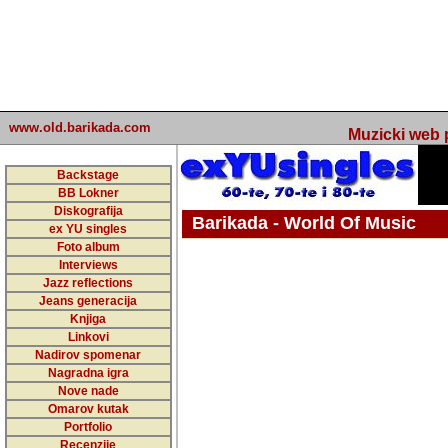
www.old.barikada.com
Muzicki web p
Backstage
BB Lokner
Diskografija
Barikada - World Of Music
ex YU singles
Foto album
undefined
Interviews
Jazz reflections
Barikada (INT) - Webmaster / urednik
Jeans generacija
Nakon 74 mj
Knjiga
Linkovi
portala Bari
Nadirov spomenar
zakljuciti 
Nagradna igra
Nove nade
Barikada - W
Omarov kutak
sada. I u sta
Portfolio
Recenzije