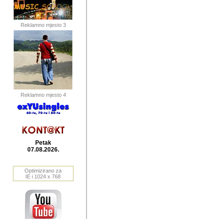
publikovan
dogadjanja
Reklamno mjesto 3
2004. do 2010. godine. Te i
Horvat Horvi (Zagreb, HR)
Šaric (Vinkovci, HR), Vas
Bane Lokner (Zemun, SRB)
imena, mnogima dobro zna
Reklamno mjesto 4
njihove izvjestaje.
Autor: Dragutin Matoševic,
Barikada (INT) - BB Lokner
Petak
Veliko i res
07.08.2026.
Srbije (pa i
Optimizirano za
jedan od angazovanijih s
IE i 1024 x 768
nebrojene recenzije muzic
Njegovi prilozi su razvr
odrednice: ex YU prostor,