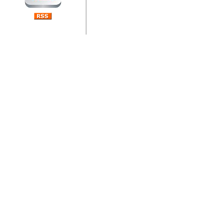
jedan od rijetkih koji je n
Njegovi prilozi su jedan od
i ponosan sam da je svoj
posjetiteljima ovog web por
Autor: Dragutin Matoševic,
Barikada (INT) - Diskografija
Barikada - Diskografija
muzicki albumi izdati u Reg
prostor). Te priloge su n
(Zagreb, HR), Milan B. Po
(Bar, MNE), Tomica Racic 
(Velika Ludina, HR)... Nj
citaju.
Autor: Dragutin Matoševic,
Barikada (INT) - Interviews