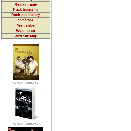
5,000 podstra
Reklamiranje
Rock biografije
da ga temelji
Rock-pop history
vrijednosti kojima smo sv
Svaštara
Vremeplov
Sretan sam da sam u protek
Webmaster
muzicare, svjedociti njih
Web Site Map
muzickim dogadjajima... Sr
mnogi saradnici koji su
doprinosili vrijednosti i v
sam da je i moj web hostin
imala razumijevanja za 
Reklamno mjesto 1
mnogobrojnim posjetitelj
Music, koji ste ga posjeciv
ovoga (nemalog) rada. Hva
Autor: Dragutin Matoševic,
Barikada (INT) - Backstage
Reklamno mjesto 2
Barikada -