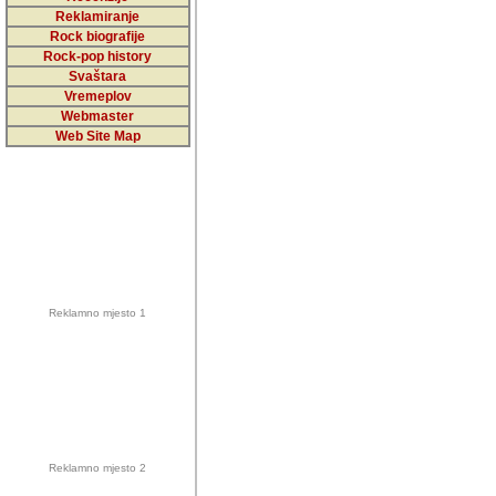
5,000 podstra
Reklamiranje
Rock biografije
da ga temelji
Rock-pop history
vrijednosti kojima smo sv
Svaštara
Vremeplov
Sretan sam da sam u protek
Webmaster
muzicare, svjedociti njih
Web Site Map
muzickim dogadjajima... Sr
mnogi saradnici koji su
doprinosili vrijednosti i v
sam da je i moj web hostin
imala razumijevanja za 
Reklamno mjesto 1
mnogobrojnim posjetitelj
Music, koji ste ga posjeciv
ovoga (nemalog) rada. Hva
Autor: Dragutin Matoševic,
Barikada (INT) - Backstage
Reklamno mjesto 2
Barikada -