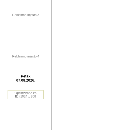
publikovan
dogadjanja
Reklamno mjesto 3
2004. do 2010. godine. Te i
Horvat Horvi (Zagreb, HR)
Šaric (Vinkovci, HR), Vas
Bane Lokner (Zemun, SRB)
imena, mnogima dobro zna
Reklamno mjesto 4
njihove izvjestaje.
Autor: Dragutin Matoševic,
Barikada (INT) - BB Lokner
Petak
Veliko i res
07.08.2026.
Srbije (pa i
Optimizirano za
jedan od angazovanijih s
IE i 1024 x 768
nebrojene recenzije muzic
Njegovi prilozi su razvr
odrednice: ex YU prostor,