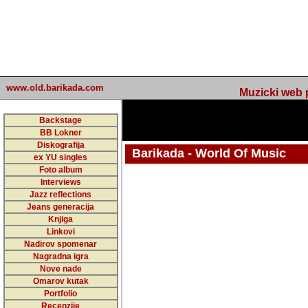
www.old.barikada.com
Muzicki web p
Backstage
BB Lokner
Diskografija
Barikada - World Of Music
ex YU singles
Foto album
undefined
Interviews
Jazz reflections
Barikada (INT) - Webmaster / urednik
Jeans generacija
Nakon 74 mj
Knjiga
Linkovi
portala Bari
Nadirov spomenar
zakljuciti 
Nagradna igra
Nove nade
Barikada - W
Omarov kutak
sada. I u sta
Portfolio
Recenzije