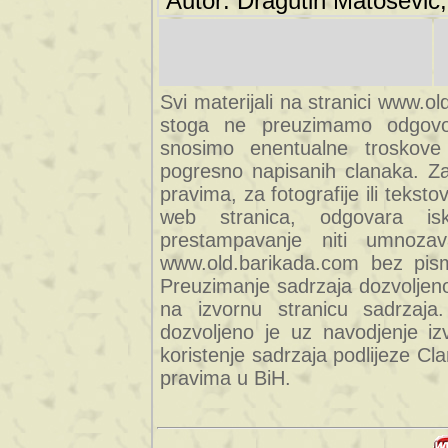
Autor: Dragutin Matoševic,
Svi materijali na stranici www.ol
stoga ne preuzimamo odgovor
snosimo enentualne troskove (
pogresno napisanih clanaka. Za 
pravima, za fotografije ili teksto
web stranica, odgovara isk
prestampavanje niti umnozav
www.old.barikada.com bez pism
Preuzimanje sadrzaja dozvoljeno
na izvornu stranicu sadrzaja
dozvoljeno je uz navodjenje iz
koristenje sadrzaja podlijeze C
pravima u BiH.