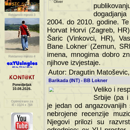
publikovan
dogadjanja
Reklamno mjesto 3
2004. do 2010. godine. Te i
Horvat Horvi (Zagreb, HR)
Šaric (Vinkovci, HR), Vas
Bane Lokner (Zemun, SRB)
imena, mnogima dobro zna
Reklamno mjesto 4
njihove izvjestaje.
Autor: Dragutin Matoševic,
Barikada (INT) - BB Lokner
Ponedjeljak
Veliko i res
10.08.2026.
Srbije (pa i
Optimizirano za
jedan od angazovanijih s
IE i 1024 x 768
nebrojene recenzije muzic
Njegovi prilozi su razvr
odrednice: ex YU prostor,