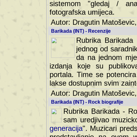
sistemom "gledaj / anal
fotografska umijeca.
Autor: Dragutin Matoševic,
Barikada (INT) - Recenzije
Rubrika Barikada -
jednog od saradnika
da na jednom mjes
izdanja koje su publik
portala. Time se potencira 
lakse dostupnim svim zain
Autor: Dragutin Matoševic,
Barikada (INT) - Rock biografije
Rubrika Barikada - Roc
sam uredjivao muzicko-
generacija
". Muzicari predst
predstavljanje na ovom w