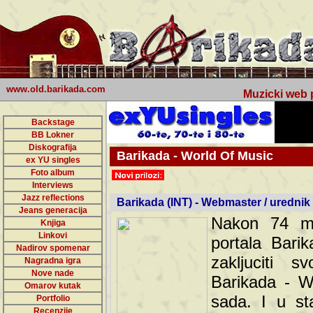
www.old.barikada.com
Muzicki web p
Backstage
BB Lokner
Diskografija
Barikada - World Of Music
ex YU singles
Foto album
undefined
Interviews
Jazz reflections
Barikada (INT) - Webmaster / urednik
Jeans generacija
Nakon 74 mj
Knjiga
Linkovi
portala Bari
Nadirov spomenar
zakljuciti 
Nagradna igra
Nove nade
Barikada - W
Omarov kutak
sada. I u sta
Portfolio
Recenzije