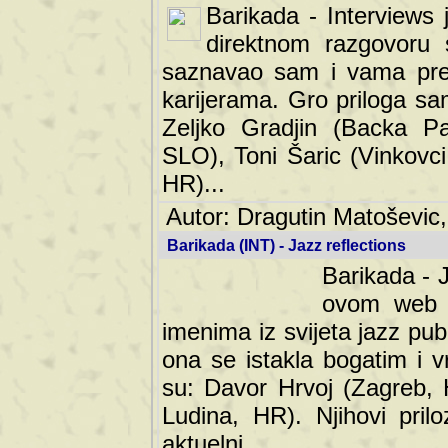
Barikada - Interviews 
direktnom razgovoru 
saznavao sam i vama pren
karijerama. Gro priloga sa
Zeljko Gradjin (Backa Pal
SLO), Toni Šaric (Vinkovci
HR)...
Autor: Dragutin Matoševic,
Barikada (INT) - Jazz reflections
Barikada - J
ovom web po
imenima iz svijeta jazz pub
ona se istakla bogatim i v
su: Davor Hrvoj (Zagreb, 
Ludina, HR). Njihovi pril
aktuelni.