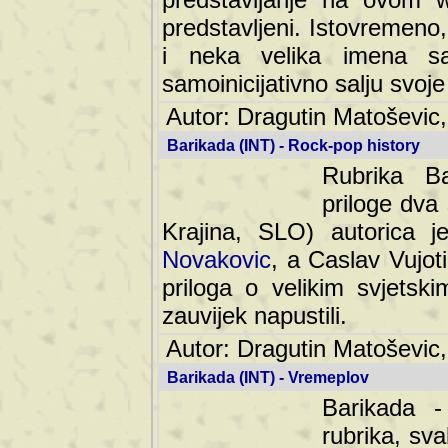
predstavljeni. Istovremen
i neka velika imena s
samoinicijativno salju svoje
Autor: Dragutin Matoševic,
Barikada (INT) - Rock-pop history
Rubrika Bari
dva saradnik
SLO) autorica je velikog s
Caslav Vujotic (Podgorica
velikim svjetskim umjetni
napustili.
Autor: Dragutin Matoševic,
Barikada (INT) - Vremeplov
Barikada -
rubrika, sva