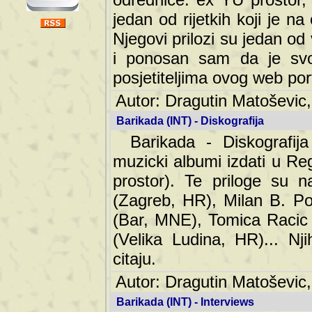
jedan od rijetkih koji je n
Njegovi prilozi su jedan od
i ponosan sam da je svoj
posjetiteljima ovog web por
Autor: Dragutin Matoševic,
Barikada (INT) - Diskografija
Barikada - Diskografija
muzicki albumi izdati u Reg
prostor). Te priloge su n
(Zagreb, HR), Milan B. Po
(Bar, MNE), Tomica Racic 
(Velika Ludina, HR)... Nj
citaju.
Autor: Dragutin Matoševic,
Barikada (INT) - Interviews