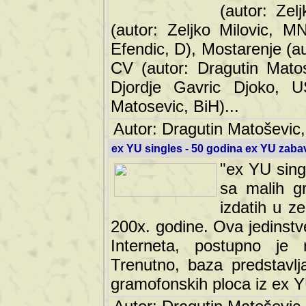
(autor: Ze
(autor: Zeljko Milovic, M
Efendic, D), Mostarenje (a
CV (autor: Dragutin Matos
Djordje Gavric Djoko, US
Matosevic, BiH)...
Autor: Dragutin Matoševic,
ex YU singles - 50 godina ex YU zab
"ex YU sing
sa malih g
izdatih u z
200x. godine. Ova jedinst
Interneta, postupno je nast
baza predstavlja informaci
ploca iz ex YU.