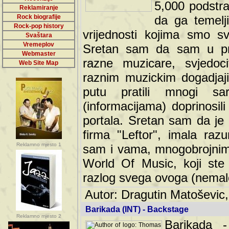
5,000 podstra
Reklamiranje
Rock biografije
da ga temelji
Rock-pop history
vrijednosti kojima smo sv
Svaštara
Vremeplov
Sretan sam da sam u protek
Webmaster
muzicare, svjedociti njih
Web Site Map
muzickim dogadjajima... Sr
mnogi saradnici koji su
doprinosili vrijednosti i v
sam da je i moj web hostin
imala razumijevanja za 
Reklamno mjesto 1
mnogobrojnim posjetitelj
Music, koji ste ga posjeciv
ovoga (nemalog) rada. Hva
Autor: Dragutin Matoševic,
Barikada (INT) - Backstage
Reklamno mjesto 2
Barikada -