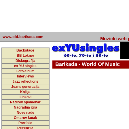
www.old.barikada.com
Muzicki web p
Backstage
BB Lokner
Diskografija
Barikada - World Of Music
ex YU singles
Foto album
undefined
Interviews
Jazz reflections
Barikada (INT) - Webmaster / urednik
Jeans generacija
Nakon 74 mj
Knjiga
Linkovi
portala Bari
Nadirov spomenar
zakljuciti 
Nagradna igra
Nove nade
Barikada - W
Omarov kutak
sada. I u sta
Portfolio
Recenzije