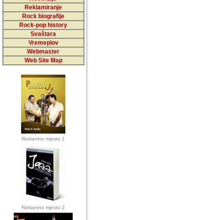
5,000 podstra
Reklamiranje
Rock biografije
da ga temelji
Rock-pop history
vrijednosti kojima smo sv
Svaštara
Vremeplov
Sretan sam da sam u protek
Webmaster
muzicare, svjedociti njih
Web Site Map
muzickim dogadjajima... Sr
mnogi saradnici koji su
doprinosili vrijednosti i v
sam da je i moj web hostin
imala razumijevanja za 
Reklamno mjesto 1
mnogobrojnim posjetitelj
Music, koji ste ga posjeciv
ovoga (nemalog) rada. Hva
Autor: Dragutin Matoševic,
Barikada (INT) - Backstage
Reklamno mjesto 2
Barikada -