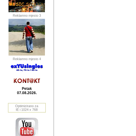
publikovan
dogadjanja
Reklamno mjesto 3
2004. do 2010. godine. Te i
Horvat Horvi (Zagreb, HR)
Šaric (Vinkovci, HR), Vas
Bane Lokner (Zemun, SRB)
imena, mnogima dobro zna
Reklamno mjesto 4
njihove izvjestaje.
Autor: Dragutin Matoševic,
Barikada (INT) - BB Lokner
Petak
Veliko i res
07.08.2026.
Srbije (pa i
Optimizirano za
jedan od angazovanijih s
IE i 1024 x 768
nebrojene recenzije muzic
Njegovi prilozi su razvr
odrednice: ex YU prostor,