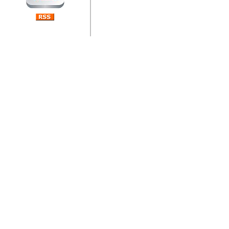
jedan od rijetkih koji je n
Njegovi prilozi su jedan od
i ponosan sam da je svoj
posjetiteljima ovog web por
Autor: Dragutin Matoševic,
Barikada (INT) - Diskografija
Barikada - Diskografija
muzicki albumi izdati u Reg
prostor). Te priloge su n
(Zagreb, HR), Milan B. Po
(Bar, MNE), Tomica Racic 
(Velika Ludina, HR)... Nj
citaju.
Autor: Dragutin Matoševic,
Barikada (INT) - Interviews