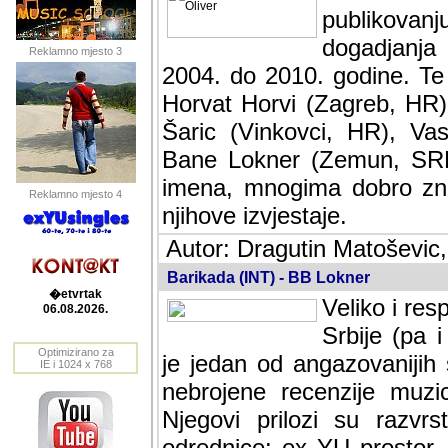
publikovan
dogadjanja
Reklamno mjesto 3
2004. do 2010. godine. Te i
Horvat Horvi (Zagreb, HR)
Šaric (Vinkovci, HR), Vas
Bane Lokner (Zemun, SRB)
imena, mnogima dobro zna
Reklamno mjesto 4
njihove izvjestaje.
Autor: Dragutin Matoševic,
Barikada (INT) - BB Lokner
�etvrtak
Veliko i res
06.08.2026.
Srbije (pa i
Optimizirano za
jedan od angazovanijih s
IE i 1024 x 768
nebrojene recenzije muzic
Njegovi prilozi su razvr
odrednice: ex YU prostor,