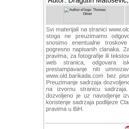
Autor: Dragutin Matoševic,
Svi materijali na stranici www.ol
stoga ne preuzimamo odgovor
snosimo enentualne troskove (
pogresno napisanih clanaka. Za 
pravima, za fotografije ili teksto
web stranica, odgovara isk
prestampavanje niti umnozav
www.old.barikada.com bez pism
Preuzimanje sadrzaja dozvoljeno
na izvornu stranicu sadrzaja
dozvoljeno je uz navodjenje iz
koristenje sadrzaja podlijeze C
pravima u BiH.