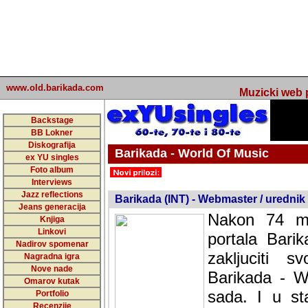
www.old.barikada.com
Muzicki web p
Backstage
BB Lokner
Diskografija
Barikada - World Of Music
ex YU singles
Foto album
undefined
Interviews
Jazz reflections
Barikada (INT) - Webmaster / urednik
Jeans generacija
Nakon 74 mj
Knjiga
Linkovi
portala Bari
Nadirov spomenar
zakljuciti 
Nagradna igra
Nove nade
Barikada - W
Omarov kutak
sada. I u sta
Portfolio
Recenzije