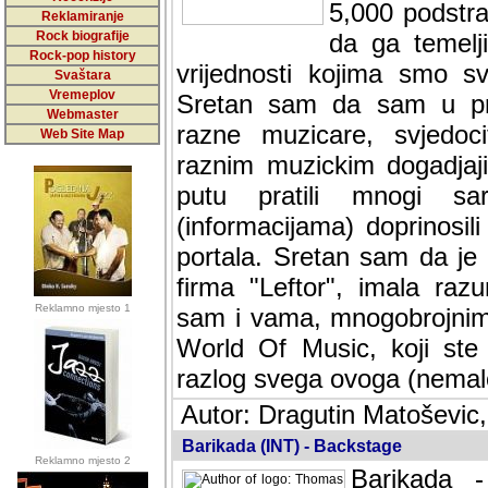
5,000 podstra
Reklamiranje
Rock biografije
da ga temelji
Rock-pop history
vrijednosti kojima smo sv
Svaštara
Vremeplov
Sretan sam da sam u protek
Webmaster
muzicare, svjedociti njih
Web Site Map
muzickim dogadjajima... Sr
mnogi saradnici koji su
doprinosili vrijednosti i v
sam da je i moj web hostin
imala razumijevanja za 
Reklamno mjesto 1
mnogobrojnim posjetitelj
Music, koji ste ga posjeciv
ovoga (nemalog) rada. Hva
Autor: Dragutin Matoševic,
Barikada (INT) - Backstage
Reklamno mjesto 2
Barikada -