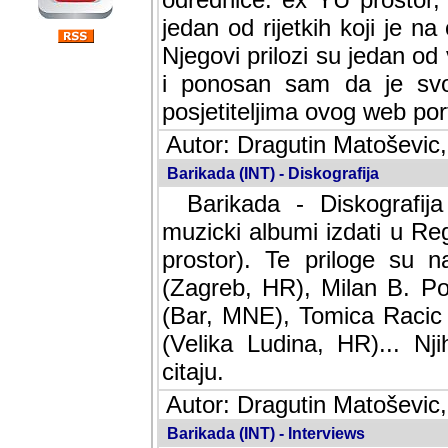
jedan od rijetkih koji je n
Njegovi prilozi su jedan od
i ponosan sam da je svoj
posjetiteljima ovog web por
Autor: Dragutin Matoševic,
Barikada (INT) - Diskografija
Barikada - Diskografija
muzicki albumi izdati u Reg
prostor). Te priloge su n
(Zagreb, HR), Milan B. Po
(Bar, MNE), Tomica Racic 
(Velika Ludina, HR)... Nj
citaju.
Autor: Dragutin Matoševic,
Barikada (INT) - Interviews