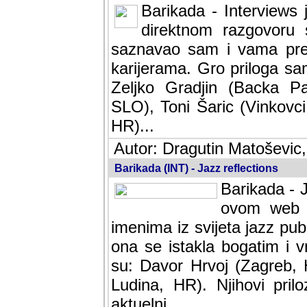
Barikada - Interviews 
direktnom razgovoru 
saznavao sam i vama pren
karijerama. Gro priloga sa
Zeljko Gradjin (Backa Pal
SLO), Toni Šaric (Vinkovci
HR)...
Autor: Dragutin Matoševic,
Barikada (INT) - Jazz reflections
Barikada - J
ovom web po
imenima iz svijeta jazz pub
ona se istakla bogatim i v
su: Davor Hrvoj (Zagreb, 
Ludina, HR). Njihovi pril
aktuelni.