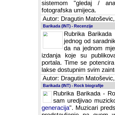
sistemom "gledaj / anal
fotografska umijeca.
Autor: Dragutin Matoševic,
Barikada (INT) - Recenzije
Rubrika Barikada -
jednog od saradnika
da na jednom mjes
izdanja koje su publik
portala. Time se potencira 
lakse dostupnim svim zain
Autor: Dragutin Matoševic,
Barikada (INT) - Rock biografije
Rubrika Barikada - Roc
sam uredjivao muzicko-
generacija
". Muzicari predst
predstavljanje na ovom w