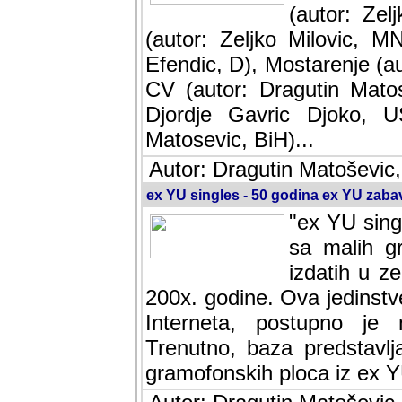
(autor: Ze
(autor: Zeljko Milovic, M
Efendic, D), Mostarenje (a
CV (autor: Dragutin Matos
Djordje Gavric Djoko, US
Matosevic, BiH)...
Autor: Dragutin Matoševic,
ex YU singles - 50 godina ex YU zab
"ex YU sing
sa malih g
izdatih u z
200x. godine. Ova jedinst
Interneta, postupno je nast
baza predstavlja informaci
ploca iz ex YU.