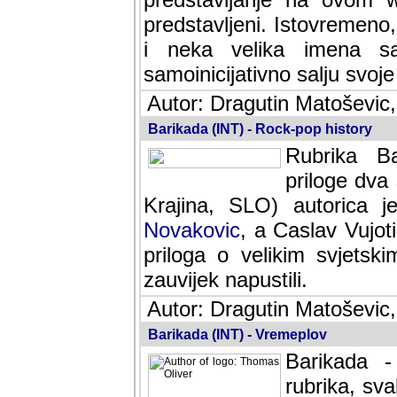
predstavljeni. Istovremen
i neka velika imena s
samoinicijativno salju svoje
Autor: Dragutin Matoševic,
Barikada (INT) - Rock-pop history
Rubrika Bari
dva saradnik
SLO) autorica je velikog s
Caslav Vujotic (Podgorica
velikim svjetskim umjetni
napustili.
Autor: Dragutin Matoševic,
Barikada (INT) - Vremeplov
Barikada -
rubrika, sva