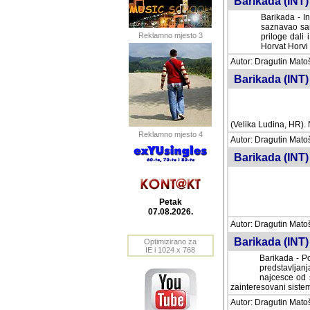
Barikada (INT) 
Barikada - In
saznavao sam
Reklamno mjesto 3
priloge dali 
Horvat Horvi 
Autor: Dragutin Matoše
Barikada (INT) 
(Velika Ludina, HR). N
Reklamno mjesto 4
Autor: Dragutin Matoše
Barikada (INT)
Petak
07.08.2026.
Autor: Dragutin Matoše
Barikada (INT) 
Optimizirano za
IE i 1024 x 768
Barikada - Po
predstavljanj
najcesce od s
zainteresovani sistemo
Autor: Dragutin Matoše