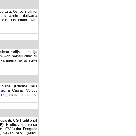
rtala. Osnovni cilj joj
ane u raznim rubrikama
lakse dostupnim svim
tivnu radijsku emisiju
ovom web portalu cime su
lika imena sa svjetske
a Vanell (Rudine, Bela
vic
, a Caslav Vujotic
 koji su nas, nazalost,
sjetiti: CG Traditional
MNE), Nadirov spomenar
cki CV (autor: Dragutin
 Nekab bilo... (autor: