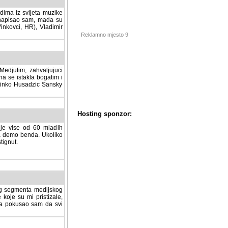
dima iz svijeta muzike
 napisao sam, mada su
Vinkovci, HR), Vladimir
Reklamno mjesto 9
tim, zahvaljujuci veliki
a se istakla bogatim i
 Dinko Husadzic Sansky
 je vise od 60 mladih
demo benda. Ukoliko im
nut.
Hosting sponzor:
tnog segmenta medijskog
 koje su mi pristizale,
afa pokusao sam da svi