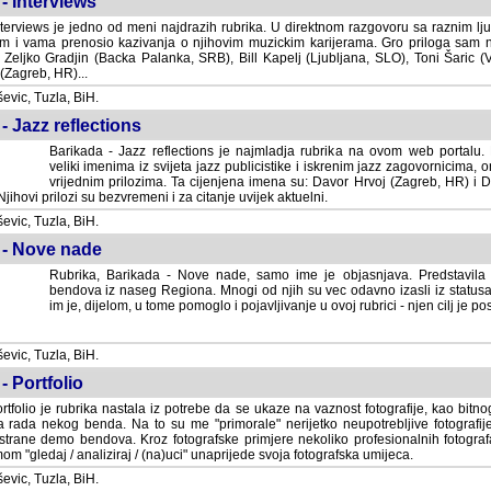
- Interviews
terviews je jedno od meni najdrazih rubrika. U direktnom razgovoru sa raznim lju
 i vama prenosio kazivanja o njihovim muzickim karijerama. Gro priloga sam
i Zeljko Gradjin (Backa Palanka, SRB), Bill Kapelj (Ljubljana, SLO), Toni Šaric (
(Zagreb, HR)...
vic, Tuzla, BiH.
- Jazz reflections
Barikada - Jazz reflections je najmladja rubrika na ovom web portalu. Medju
imenima iz svijeta jazz publicistike i iskrenim jazz zagovornicima, on
vrijednim prilozima. Ta cijenjena imena su: Davor Hrvoj (Zagreb, HR) i
jihovi prilozi su bezvremeni i za citanje uvijek aktuelni.
vic, Tuzla, BiH.
 - Nove nade
Rubrika, Barikada - Nove nade, samo ime je objasnjava. Predstavila
bendova iz naseg Regiona. Mnogi od njih su vec odavno izasli iz statusa 
je, dijelom, u tome pomoglo i pojavljivanje u ovoj rubrici - njen cilj je postig
vic, Tuzla, BiH.
- Portfolio
rtfolio je rubrika nastala iz potrebe da se ukaze na vaznost fotografije, kao bi
a rada nekog benda. Na to su me "primorale" nerijetko neupotrebljive fotografije
trane demo bendova. Kroz fotografske primjere nekoliko profesionalnih fotogr
m "gledaj / analiziraj / (na)uci" unaprijede svoja fotografska umijeca.
vic, Tuzla, BiH.