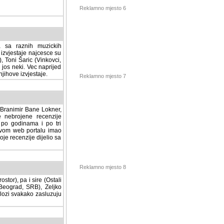
Reklamno mjesto 6
a sa raznih muzickih
izvjestaje najcesce su
, Toni Šaric (Vinkovci,
jos neki. Vec naprijed
ihove izvjestaje.
Reklamno mjesto 7
, Branimir Bane Lokner,
jene recenzije muzickih
nama i po tri osnovne
alu imao svoju rubriku.
 dijelio sa svima vama,
stor), pa i sire (Ostali
Reklamno mjesto 8
ad, SRB), Zeljko Milovic
svakako zasluzuju da se