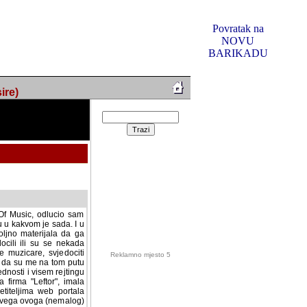
Povratak na
NOVU
BARIKADU
ire)
f Music, odlucio sam
u u kakvom je sada. I u
oljno materijala da ga
 ili su se nekada desile.
e, svjedociti njihovim
me na tom putu pratili
i i visem rejtingu ovog
Reklamno mjesto 5
irma "Leftor", imala
titeljima web portala
og svega ovoga (nemalog)