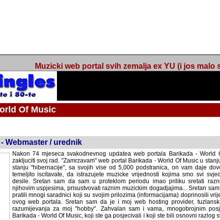
Muzicki web portal svih zemalja ex YU (i jos malo s
orld Of Music
ned
 - Webmaster / urednik
Nakon 74 mjeseca svakodnevnog updatea web portala Barikada - World O
zakljuciti svoj rad. "Zamrzavam" web portal Barikada - World Of Music u stanj
stanju "hibernacije", sa svojih vise od 5,000 podstranica, on vam daje dov
temeljito iscitavate, da istrazujete muzicke vrijednosti kojima smo svi svjedocili
Sretan sam da sam u proteklom periodu imao priliku sretati razne muzicar
uspjesima, prisustvovati raznim muzickim dogadjajima... Sretan sam da su 
mnogi saradnici koji su svojim prilozima (informacijama) doprinosili vrijednost
web portala. Sretan sam da je i moj web hosting provider, tuzlanska f
razumijevanja za moj "hobby". Zahvalan sam i vama, mnogobrojnim posje
Barikada - World Of Music, koji ste ga posjecivali i koji ste bili osnovni razl