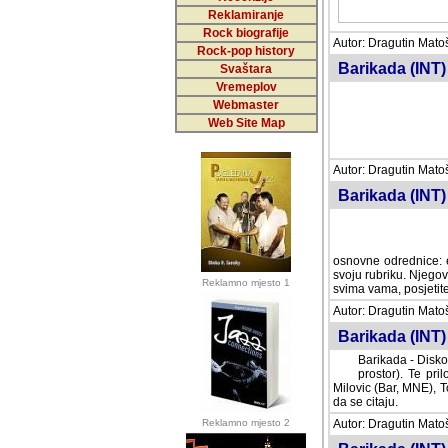
Reklamiranje
Rock biografije
Autor: Dragutin Matoše
Rock-pop history
Barikada (INT)
Svaštara
Vremeplov
Webmaster
Web Site Map
Autor: Dragutin Matoše
Barikada (INT)
odrednice: ex YU pros
Njegovi prilozi su je
Reklamno mjesto 1
posjetiteljima ovog we
Autor: Dragutin Matoše
Barikada (INT) 
Barikada - Diskog
prostor). Te pril
(Bar, MNE), Tomica Ra
citaju.
Reklamno mjesto 2
Autor: Dragutin Matoše