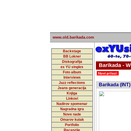
www.old.barikada.com
Backstage
BB Lokner
Diskografija
Barikada - W
ex YU singles
Foto album
undefi
Interviews
Jazz reflections
Barikada (INT)
Jeans generacija
Knjiga
Linkovi
Nadirov spomenar
Nagradna igra
Nove nade
Omarov kutak
Portfolio
Recenzije