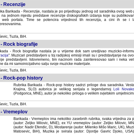
- Recenzije
ka Barikada - Recenzije, nastala je po prijedlogu jednog od saradnika ovog web po
 na jednom mjestu predstave recenzije diskografskih izdanja koje su publikov
web portala. Time se potencira vrijednost tih recenzija, a cini ih se i 
eresovanima.
vic, Tuzla, BiH.
- Rock biografije
kada - Rock biografije nastala je u vrijeme dok sam uredjivao muzicko-informa
acija
". Muzicari predstavljeni u toj radijskoj emisiji imali su i predstavljanje na 
nije predstavljeni. Istovremeno, tim nacinom rada zainteresovao sam i neka ve
 da mi samoinicijativno salju svoje muzicke materijale.
vic, Tuzla, BiH.
 - Rock-pop history
Rubrika Barikada - Rock-pop history sadrzi priloge dva saradnika. Vest
Krajina, SLO) autorica je velikog serijala o legendarnoj
Loli Novako
(Podgorica, MNE), autor je nekoliko priloga o velikim svjetskim umjetnicima
vic, Tuzla, BiH.
 - Vremeplov
Barikada - Vremeplov ima nekoliko zasebnih rubrika, svaka vrijedna za po
(autor: Zeljko Milovic, MNE), ex YU vremeplov (autor: Zeljko Milovic, 
(autor: Nadir Efendic, D), Mostarenje (autor: Milenko Mišo Maric, UK), Muzi
Matosevic, BiH), Muzika je svirala (autor: Djordje Gavric Djoko, USA),