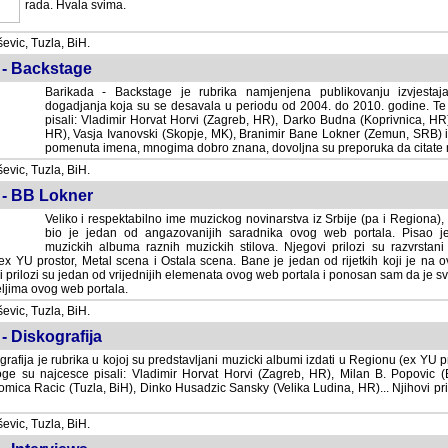
rada. Hvala svima.
vic, Tuzla, BiH.
 - Backstage
Barikada - Backstage je rubrika namjenjena publikovanju izvjestaj
dogadjanja koja su se desavala u periodu od 2004. do 2010. godine. Te 
pisali: Vladimir Horvat Horvi (Zagreb, HR), Darko Budna (Koprivnica, HR)
HR), Vasja Ivanovski (Skopje, MK), Branimir Bane Lokner (Zemun, SRB) i 
pomenuta imena, mnogima dobro znana, dovoljna su preporuka da citate nj
vic, Tuzla, BiH.
 - BB Lokner
Veliko i respektabilno ime muzickog novinarstva iz Srbije (pa i Regiona)
bio je jedan od angazovanijih saradnika ovog web portala. Pisao je nebro
albuma raznih muzickih stilova. Njegovi prilozi su razvrstani po godi
tor, Metal scena i Ostala scena. Bane je jedan od rijetkih koji je na ovom web port
dan od vrijednijih elemenata ovog web portala i ponosan sam da je svoje recenzije
b portala.
vic, Tuzla, BiH.
- Diskografija
rafija je rubrika u kojoj su predstavljani muzicki albumi izdati u Regionu (ex YU pro
oge su najcesce pisali: Vladimir Horvat Horvi (Zagreb, HR), Milan B. Popovic (Beogr
cic (Tuzla, BiH), Dinko Husadzic Sansky (Velika Ludina, HR)... Njihovi prilozi 
vic, Tuzla, BiH.