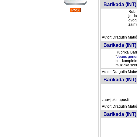
Barikada (INT) 
Rubri
je da
ovog 
zaint
Autor: Dragutin Matoše
Barikada (INT) 
Rubrika Bari
"
Jeans gener
bili komplet
muzicke scene
Autor: Dragutin Matoše
Barikada (INT)
zauvijek napustili.
Autor: Dragutin Matoše
Barikada (INT)