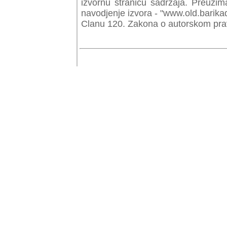
izvornu stranicu sadrzaja. Preuzim
navodjenje izvora - "www.old.barika
Clanu 120. Zakona o autorskom prav
© Copyr