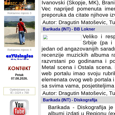
Ivanovski (Skopje, MK), Bran
Vec naprijed pomenuta ime
Reklamno mjesto 3
preporuka da citate njihove izv
Autor: Dragutin Matoševic, Tu
Barikada (INT) - BB Lokner
Veliko i res
Srbije (pa i
jedan od angazovanijih sarad
Reklamno mjesto 4
recenzije muzickih albuma ra
razvrstani po godinama i po t
scena i Ostala scena. Bane 
portalu imao svoju rubriku.
Petak
elemenata ovog web portala i 
07.08.2026.
sa svima vama, posjetiteljima
Optimizirano za
Autor: Dragutin Matoševic, Tu
IE i 1024 x 768
Barikada (INT) - Diskografija
Barikada - Diskografija je
albumi izdati u Regionu (ex 