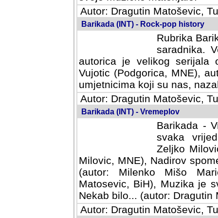
Autor: Dragutin Matoševic, Tu
Barikada (INT) - Rock-pop history
Rubrika Barik
saradnika. V
autorica je velikog serijal
Vujotic (Podgorica, MNE), aut
umjetnicima koji su nas, nazalo
Autor: Dragutin Matoševic, Tu
Barikada (INT) - Vremeplov
Barikada - V
svaka vrijedna
Milovic, MNE)
MNE), Nadirov spomenar (auto
Milenko Mišo Maric, UK), Muz
Muzika je svirala (autor: D
(autor: Dragutin Matosevic, BiH
Autor: Dragutin Matoševic, Tu