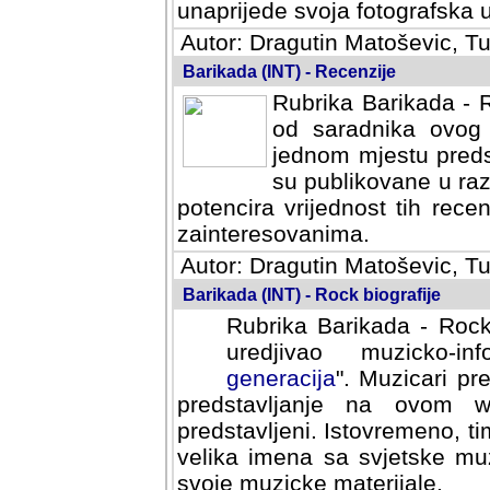
svoja fotografska umijeca.
Autor: Dragutin Matoševic, Tu
Barikada (INT) - Recenzije
Rubrika Barikada - R
od saradnika ovog 
jednom mjestu predst
su publikovane u ra
potencira vrijednost tih rece
zainteresovanima.
Autor: Dragutin Matoševic, Tu
Barikada (INT) - Rock biografije
Rubrika Barikada - Rock
uredjivao muzicko-informa
Muzicari predstavljeni u to
na ovom web portalu cime
Istovremeno, tim nacinom ra
sa svjetske muzicke scene da
materijale.