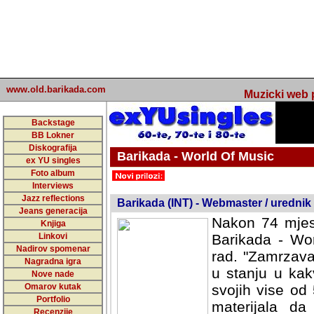
www.old.barikada.com
Muzicki web p
Backstage
BB Lokner
Diskografija
Barikada - World Of Music
ex YU singles
Foto album
undefined
Interviews
Jazz reflections
Barikada (INT) - Webmaster / urednik
Jeans generacija
Nakon 74 mjes
Knjiga
Linkovi
Barikada - Wor
Nadirov spomenar
rad. "Zamrzava
Nagradna igra
u stanju u kak
Nove nade
Omarov kutak
svojih vise od
Portfolio
materijala da 
Recenzije