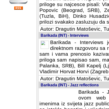
priloge su najcesce pisali: Vl
Popovic (Beograd, SRB), Ze
(Tuzla, BiH), Dinko Husadzi
prilozi svakako zasluzuju da se
Autor: Dragutin Matoševic, Tu
Barikada (INT) - Interviews
Barikada - Interviews 
direktnom razgovoru sa r
sam i vama prenosio kazivan
priloga sam napisao sam, mad
Palanka, SRB), Bill Kapelj (L
Vladimir Horvat Horvi (Zagreb,
Autor: Dragutin Matoševic, Tu
Barikada (INT) - Jazz reflections
Barikada - J
ovom web po
imenima iz svijeta jazz publi