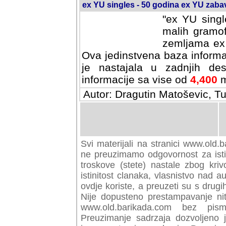
ex YU singles - 50 godina ex YU zab
"ex YU singl
malih gramof
zemljama ex 
Ova jedinstvena baza informa
je nastajala u zadnjih des
informacije sa vise od
4,400
m
Autor: Dragutin Matoševic, Tu
Svi materijali na stranici www.old.b
preuzimamo odgovornost za istini
troskove (stete) nastale zbog kriv
istinitost clanaka, vlasnistvo nad au
ovdje koriste, a preuzeti su s drugi
Nije dopusteno prestampavanje nit
www.old.barikada.com bez pism
Preuzimanje sadrzaja dozvoljeno 