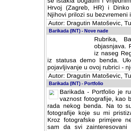
se istakla bogatim i vrijedni
Hrvoj (Zagreb, HR) i Dinko
Njihovi prilozi su bezvremeni i
Autor: Dragutin Matoševic, Tu
Barikada (INT) - Nove nade
Rubrika, B
objasnjava. 
iz naseg Reg
iz statusa demo benda. Uko
pojavljivanje u ovoj rubrici - nj
Autor: Dragutin Matoševic, Tu
Barikada (INT) - Portfolio
Barikada - Portfolio je 
vaznost fotografije, kao
rada nekog benda. Na to su 
fotografije koje su mi pristiz
fotografske primjere nekolik
svi zainteresovani sistemom "