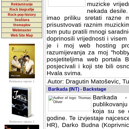
muzicke vrijed
Reklamiranje
Rock biografije
nekada desile
Rock-pop history
imao priliku sretati razne 
Svaštara
prisustvovati raznim muzick
Vremeplov
Webmaster
tom putu pratili mnogi saradni
Web Site Map
doprinosili vrijednosti i vise
je i moj web hosting prov
razumijevanja za moj "hobb
posjetiteljima web portala 
posjecivali i koji ste bili o
Hvala svima.
Autor: Dragutin Matoševic, Tu
Reklamno mjesto 1
Barikada (INT) - Backstage
Barikada -
publikovanju
koja su se 
godine. Te izvjestaje najcesce
Reklamno mjesto 2
HR), Darko Budna (Koprivnic