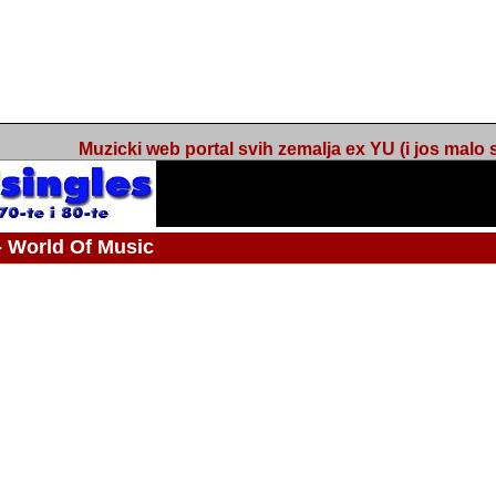
Muzicki web portal svih zemalja ex YU (i jos malo s
orld Of Music
ned
 - Webmaster / urednik
Nakon 74 mjeseca svakodnevnog updatea web portala Barikada - World O
zakljuciti svoj rad. "Zamrzavam" web portal Barikada - World Of Music u stanj
stanju "hibernacije", sa svojih vise od 5,000 podstranica, on vam daje dov
temeljito iscitavate, da istrazujete muzicke vrijednosti kojima smo svi svjedocili
Sretan sam da sam u proteklom periodu imao priliku sretati razne muzicar
uspjesima, prisustvovati raznim muzickim dogadjajima... Sretan sam da su 
mnogi saradnici koji su svojim prilozima (informacijama) doprinosili vrijednost
web portala. Sretan sam da je i moj web hosting provider, tuzlanska f
razumijevanja za moj "hobby". Zahvalan sam i vama, mnogobrojnim posje
Barikada - World Of Music, koji ste ga posjecivali i koji ste bili osnovni razl