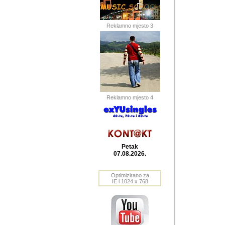
Barikada (INT) 
Barikada - In
saznavao sam
Reklamno mjesto 3
priloge dali 
Horvat Horvi 
Autor: Dragutin Matoše
Barikada (INT) 
(Velika Ludina, HR). N
Reklamno mjesto 4
Autor: Dragutin Matoše
Barikada (INT)
Petak
07.08.2026.
Autor: Dragutin Matoše
Barikada (INT) 
Optimizirano za
IE i 1024 x 768
Barikada - Po
predstavljanj
najcesce od s
zainteresovani sistemo
Autor: Dragutin Matoše