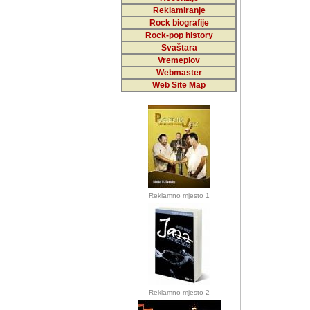
Reklamiranje
Rock biografije
Autor: Dragutin Matoše
Rock-pop history
Barikada (INT)
Svaštara
Vremeplov
Webmaster
Web Site Map
Autor: Dragutin Matoše
Barikada (INT)
odrednice: ex YU pros
Njegovi prilozi su je
Reklamno mjesto 1
posjetiteljima ovog we
Autor: Dragutin Matoše
Barikada (INT) 
Barikada - Diskog
prostor). Te pril
(Bar, MNE), Tomica Ra
citaju.
Reklamno mjesto 2
Autor: Dragutin Matoše