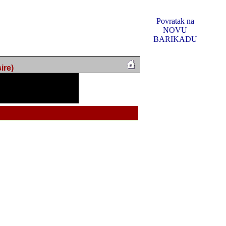
Povratak na
NOVU
BARIKADU
ire)
f Music, odlucio sam
u u kakvom je sada. I u
oljno materijala da ga
 ili su se nekada desile.
e, svjedociti njihovim
me na tom putu pratili
i i visem rejtingu ovog
Reklamno mjesto 5
irma "Leftor", imala
titeljima web portala
og svega ovoga (nemalog)