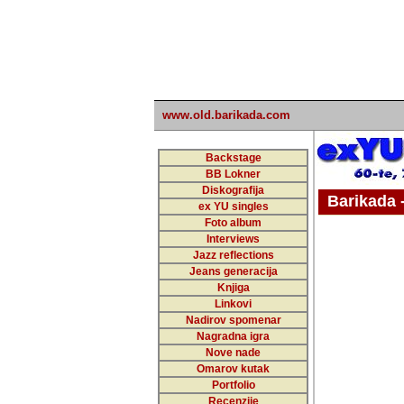
www.old.barikada.com
Backstage
BB Lokner
Diskografija
Barikada - W
ex YU singles
Foto album
undefi
Interviews
Jazz reflections
Barikada (INT)
Jeans generacija
Knjiga
Linkovi
Nadirov spomenar
Nagradna igra
Nove nade
Omarov kutak
Portfolio
Recenzije