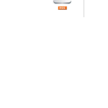
Barikada (INT) 
Rubri
je da
ovog 
zaint
Autor: Dragutin Matoše
Barikada (INT) 
Rubrika Bari
"
Jeans gener
bili komplet
muzicke scene
Autor: Dragutin Matoše
Barikada (INT)
zauvijek napustili.
Autor: Dragutin Matoše
Barikada (INT)