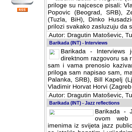
priloge su najcesce pisali: Vl
Popovic (Beograd, SRB), Ze
(Tuzla, BiH), Dinko Husadzi
prilozi svakako zasluzuju da se
Autor: Dragutin Matoševic, Tu
Barikada (INT) - Interviews
Barikada - Interviews 
direktnom razgovoru sa r
sam i vama prenosio kazivan
priloga sam napisao sam, mad
Palanka, SRB), Bill Kapelj (L
Vladimir Horvat Horvi (Zagreb,
Autor: Dragutin Matoševic, Tu
Barikada (INT) - Jazz reflections
Barikada - J
ovom web po
imenima iz svijeta jazz publi