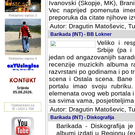
Ivanovski (Skopje, MK), Bran
Vec naprijed pomenuta ime
Reklamno mjesto 3
preporuka da citate njihove izv
Autor: Dragutin Matoševic, Tu
Barikada (INT) - BB Lokner
Veliko i res
Srbije (pa i
jedan od angazovanijih sarad
Reklamno mjesto 4
recenzije muzickih albuma ra
razvrstani po godinama i po t
scena i Ostala scena. Bane 
portalu imao svoju rubriku.
Srijeda
elemenata ovog web portala i 
05.08.2026.
sa svima vama, posjetiteljima
Optimizirano za
Autor: Dragutin Matoševic, Tu
IE i 1024 x 768
Barikada (INT) - Diskografija
Barikada - Diskografija je
albumi izdati u Regionu (ex 