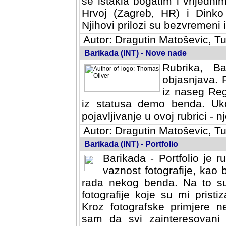
se istakla bogatim i vrijedni
Hrvoj (Zagreb, HR) i Dinko
Njihovi prilozi su bezvremeni i
Autor: Dragutin Matoševic, Tu
Barikada (INT) - Nove nade
Rubrika, B
objasnjava. 
iz naseg Reg
iz statusa demo benda. Uko
pojavljivanje u ovoj rubrici - nj
Autor: Dragutin Matoševic, Tu
Barikada (INT) - Portfolio
Barikada - Portfolio je 
vaznost fotografije, kao
rada nekog benda. Na to su 
fotografije koje su mi pristiz
fotografske primjere nekolik
svi zainteresovani sistemom "