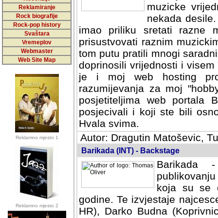
muzicke vrijed
Reklamiranje
Rock biografije
nekada desile
Rock-pop history
imao priliku sretati razne 
Svaštara
prisustvovati raznim muzick
Vremeplov
Webmaster
tom putu pratili mnogi saradni
Web Site Map
doprinosili vrijednosti i vise
je i moj web hosting prov
razumijevanja za moj "hobb
posjetiteljima web portala 
posjecivali i koji ste bili o
Hvala svima.
Autor: Dragutin Matoševic, Tu
Reklamno mjesto 1
Barikada (INT) - Backstage
Barikada -
publikovanju
koja su se 
godine. Te izvjestaje najcesce
Reklamno mjesto 2
HR), Darko Budna (Koprivnic