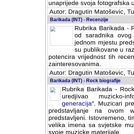
svoja fotografska umijeca.
Autor: Dragutin Matoševic, Tu
Barikada (INT) - Recenzije
Rubrika Barikada - R
od saradnika ovog 
jednom mjestu predst
su publikovane u ra
potencira vrijednost tih rece
zainteresovanima.
Autor: Dragutin Matoševic, Tu
Barikada (INT) - Rock biografije
Rubrika Barikada - Rock
uredjivao muzicko-informa
Muzicari predstavljeni u to
na ovom web portalu cime
Istovremeno, tim nacinom ra
sa svjetske muzicke scene da
materijale.