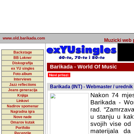
www.old.barikada.com
Muzicki web p
Backstage
BB Lokner
Diskografija
Barikada - World Of Music
ex YU singles
Foto album
undefined
Interviews
Jazz reflections
Barikada (INT) - Webmaster / urednik
Jeans generacija
Nakon 74 mjes
Knjiga
Linkovi
Barikada - Wor
Nadirov spomenar
rad. "Zamrzava
Nagradna igra
u stanju u kak
Nove nade
Omarov kutak
svojih vise od
Portfolio
materijala da 
Recenzije