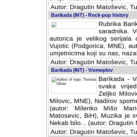
Autor: Dragutin Matoševic, Tu
Barikada (INT) - Rock-pop history
Rubrika Barik
saradnika. V
autorica je velikog serijal
Vujotic (Podgorica, MNE), aut
umjetnicima koji su nas, nazalo
Autor: Dragutin Matoševic, Tu
Barikada (INT) - Vremeplov
Barikada - V
svaka vrijedna
Milovic, MNE)
MNE), Nadirov spomenar (auto
Milenko Mišo Maric, UK), Muz
Muzika je svirala (autor: D
(autor: Dragutin Matosevic, BiH
Autor: Dragutin Matoševic, Tu