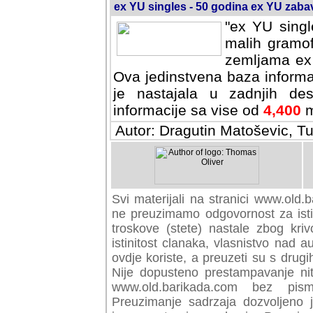
ex YU singles - 50 godina ex YU zab
"ex YU singl
malih gramof
zemljama ex 
Ova jedinstvena baza informa
je nastajala u zadnjih des
informacije sa vise od
4,400
m
Autor: Dragutin Matoševic, Tu
Svi materijali na stranici www.old.b
preuzimamo odgovornost za istini
troskove (stete) nastale zbog kriv
istinitost clanaka, vlasnistvo nad au
ovdje koriste, a preuzeti su s drugi
Nije dopusteno prestampavanje nit
www.old.barikada.com bez pism
Preuzimanje sadrzaja dozvoljeno 