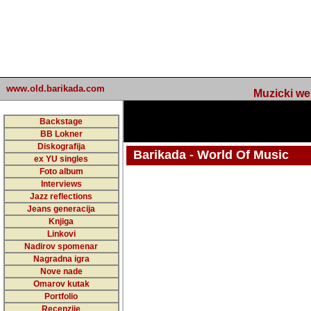
www.old.barikada.com
Muzicki web p
Backstage
BB Lokner
Diskografija
Barikada - World Of Music
ex YU singles
Foto album
undefined
Interviews
Jazz reflections
Barikada (INT) - Webmaster / urednik
Jeans generacija
Nakon 74 mj
Knjiga
Linkovi
portala Bari
Nadirov spomenar
zakljuciti 
Nagradna igra
Nove nade
Barikada - W
Omarov kutak
sada. I u sta
Portfolio
Recenzije