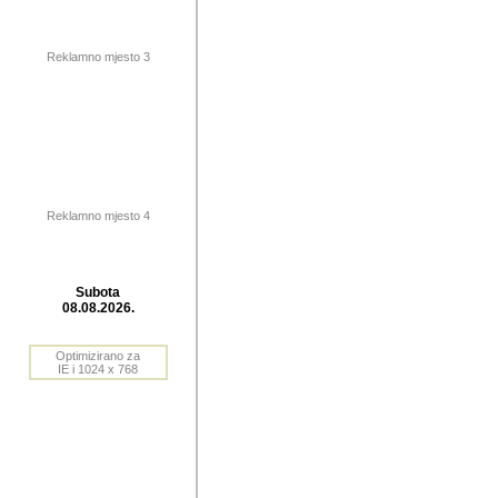
publikovan
dogadjanja
Reklamno mjesto 3
2004. do 2010. godine. Te i
Horvat Horvi (Zagreb, HR)
Šaric (Vinkovci, HR), Vas
Bane Lokner (Zemun, SRB)
imena, mnogima dobro zna
Reklamno mjesto 4
njihove izvjestaje.
Autor: Dragutin Matoševic,
Barikada (INT) - BB Lokner
Subota
Veliko i res
08.08.2026.
Srbije (pa i
Optimizirano za
jedan od angazovanijih s
IE i 1024 x 768
nebrojene recenzije muzic
Njegovi prilozi su razvr
odrednice: ex YU prostor,