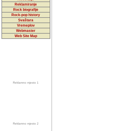
5,000 podstra
Reklamiranje
Rock biografije
da ga temelji
Rock-pop history
vrijednosti kojima smo sv
Svaštara
Vremeplov
Sretan sam da sam u protek
Webmaster
muzicare, svjedociti njih
Web Site Map
muzickim dogadjajima... Sr
mnogi saradnici koji su
doprinosili vrijednosti i v
sam da je i moj web hostin
imala razumijevanja za 
Reklamno mjesto 1
mnogobrojnim posjetitelj
Music, koji ste ga posjeciv
ovoga (nemalog) rada. Hva
Autor: Dragutin Matoševic,
Barikada (INT) - Backstage
Reklamno mjesto 2
Barikada -