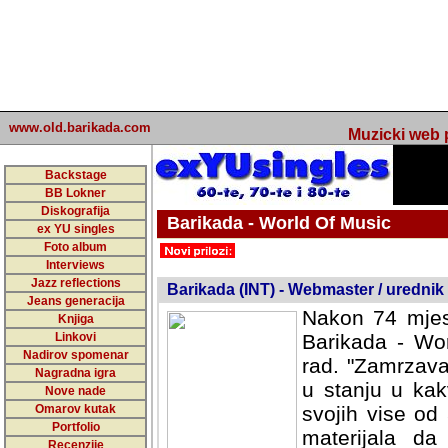
www.old.barikada.com
Muzicki web p
Backstage
BB Lokner
Diskografija
Barikada - World Of Music
ex YU singles
Foto album
undefined
Interviews
Jazz reflections
Barikada (INT) - Webmaster / urednik
Jeans generacija
Nakon 74 mjes
Knjiga
Linkovi
Barikada - Wor
Nadirov spomenar
rad. "Zamrzava
Nagradna igra
u stanju u kak
Nove nade
Omarov kutak
svojih vise od
Portfolio
materijala da 
Recenzije