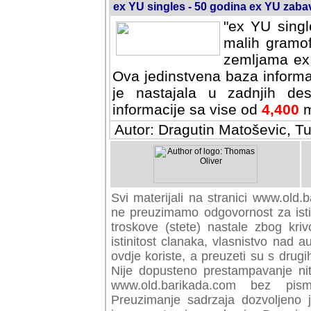
ex YU singles - 50 godina ex YU zab
"ex YU singl
malih gramof
zemljama ex 
Ova jedinstvena baza informa
je nastajala u zadnjih des
informacije sa vise od
4,400
m
Autor: Dragutin Matoševic, Tu
Svi materijali na stranici www.old.b
preuzimamo odgovornost za istini
troskove (stete) nastale zbog kriv
istinitost clanaka, vlasnistvo nad au
ovdje koriste, a preuzeti su s drugi
Nije dopusteno prestampavanje nit
www.old.barikada.com bez pism
Preuzimanje sadrzaja dozvoljeno 