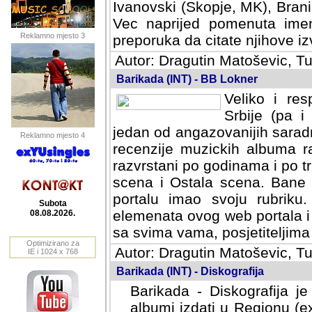
Ivanovski (Skopje, MK), Bran
Vec naprijed pomenuta ime
Reklamno mjesto 3
preporuka da citate njihove izv
Autor: Dragutin Matoševic, Tu
Barikada (INT) - BB Lokner
Veliko i res
Srbije (pa i
jedan od angazovanijih sarad
Reklamno mjesto 4
recenzije muzickih albuma ra
razvrstani po godinama i po t
scena i Ostala scena. Bane 
portalu imao svoju rubriku.
Subota
elemenata ovog web portala i 
08.08.2026.
sa svima vama, posjetiteljima
Optimizirano za
Autor: Dragutin Matoševic, Tu
IE i 1024 x 768
Barikada (INT) - Diskografija
Barikada - Diskografija je
albumi izdati u Regionu (ex 