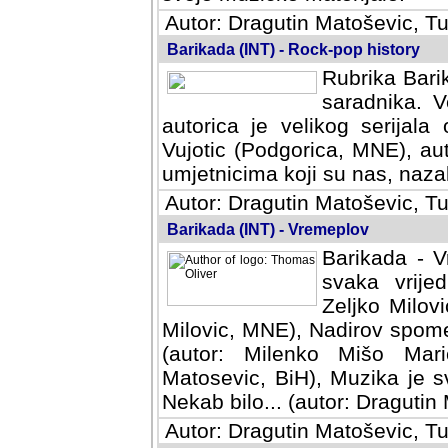
Autor: Dragutin Matoševic, Tu
Barikada (INT) - Rock-pop history
Rubrika Barik
saradnika. V
autorica je velikog serijal
Vujotic (Podgorica, MNE), aut
umjetnicima koji su nas, nazalo
Autor: Dragutin Matoševic, Tu
Barikada (INT) - Vremeplov
Barikada - V
svaka vrijedna
Milovic, MNE)
MNE), Nadirov spomenar (auto
Milenko Mišo Maric, UK), Muz
Muzika je svirala (autor: D
(autor: Dragutin Matosevic, BiH
Autor: Dragutin Matoševic, Tu