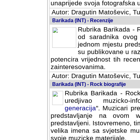
svoja fotografska umijeca.
Autor: Dragutin Matoševic, Tu
Barikada (INT) - Recenzije
Rubrika Barikada - R
od saradnika ovog 
jednom mjestu predst
su publikovane u ra
potencira vrijednost tih rece
zainteresovanima.
Autor: Dragutin Matoševic, Tu
Barikada (INT) - Rock biografije
Rubrika Barikada - Rock
uredjivao muzicko-informa
Muzicari predstavljeni u to
na ovom web portalu cime
Istovremeno, tim nacinom ra
sa svjetske muzicke scene da
materijale.