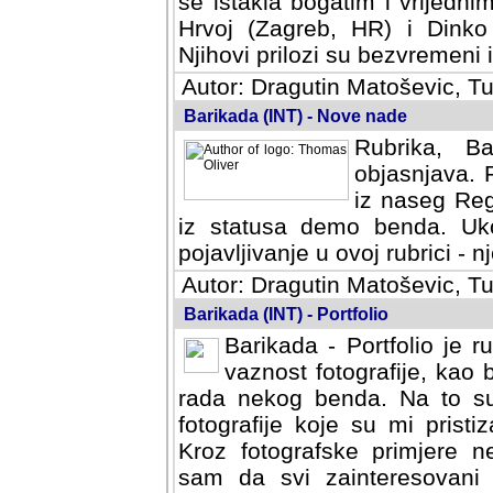
se istakla bogatim i vrijedni
Hrvoj (Zagreb, HR) i Dinko
Njihovi prilozi su bezvremeni i
Autor: Dragutin Matoševic, Tu
Barikada (INT) - Nove nade
Rubrika, B
objasnjava. 
iz naseg Reg
iz statusa demo benda. Uko
pojavljivanje u ovoj rubrici - nj
Autor: Dragutin Matoševic, Tu
Barikada (INT) - Portfolio
Barikada - Portfolio je 
vaznost fotografije, kao
rada nekog benda. Na to su 
fotografije koje su mi pristiz
fotografske primjere nekolik
svi zainteresovani sistemom "