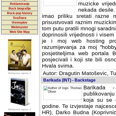
muzicke vrijed
Reklamiranje
Rock biografije
nekada desile
Rock-pop history
imao priliku sretati razne 
Svaštara
prisustvovati raznim muzick
Vremeplov
Webmaster
tom putu pratili mnogi saradni
Web Site Map
doprinosili vrijednosti i vise
je i moj web hosting prov
razumijevanja za moj "hobb
posjetiteljima web portala 
posjecivali i koji ste bili o
Hvala svima.
Autor: Dragutin Matoševic, Tu
Reklamno mjesto 1
Barikada (INT) - Backstage
Barikada -
publikovanju
koja su se 
godine. Te izvjestaje najcesce
Reklamno mjesto 2
HR), Darko Budna (Koprivnic