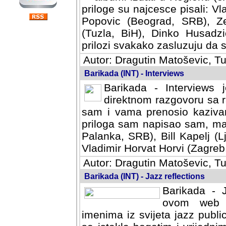
priloge su najcesce pisali: Vl
Popovic (Beograd, SRB), Ze
(Tuzla, BiH), Dinko Husadzi
prilozi svakako zasluzuju da se
Autor: Dragutin Matoševic, Tu
Barikada (INT) - Interviews
Barikada - Interviews 
direktnom razgovoru sa r
sam i vama prenosio kazivan
priloga sam napisao sam, mad
Palanka, SRB), Bill Kapelj (L
Vladimir Horvat Horvi (Zagreb,
Autor: Dragutin Matoševic, Tu
Barikada (INT) - Jazz reflections
Barikada - J
ovom web po
imenima iz svijeta jazz publi