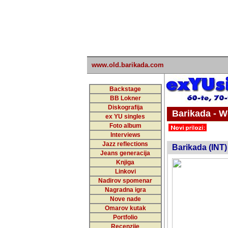
www.old.barikada.com
Backstage
BB Lokner
Diskografija
Barikada - W
ex YU singles
Foto album
undefi
Interviews
Jazz reflections
Barikada (INT)
Jeans generacija
Knjiga
Linkovi
Nadirov spomenar
Nagradna igra
Nove nade
Omarov kutak
Portfolio
Recenzije