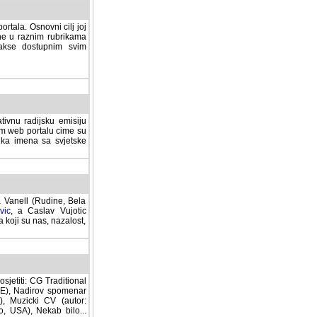
rtala. Osnovni cilj joj
ane u raznim rubrikama
lakse dostupnim svim
tivnu radijsku emisiju
ovom web portalu cime su
lika imena sa svjetske
a Vanell (Rudine, Bela
vic
, a Caslav Vujotic
 koji su nas, nazalost,
sjetiti: CG Traditional
MNE), Nadirov spomenar
cki CV (autor: Dragutin
 Nekab bilo... (autor: