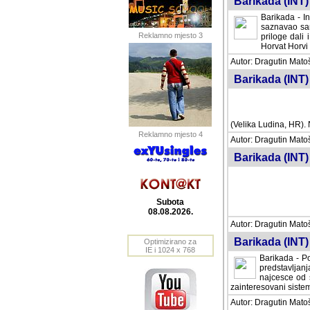
Barikada (INT) 
Barikada - In
saznavao sam
Reklamno mjesto 3
priloge dali 
Horvat Horvi 
Autor: Dragutin Matoše
Barikada (INT) 
(Velika Ludina, HR). N
Reklamno mjesto 4
Autor: Dragutin Matoše
Barikada (INT)
Subota
08.08.2026.
Autor: Dragutin Matoše
Barikada (INT) 
Optimizirano za
IE i 1024 x 768
Barikada - Po
predstavljanj
najcesce od s
zainteresovani sistemo
Autor: Dragutin Matoše