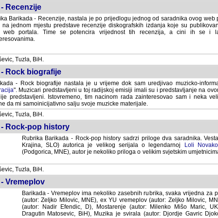
- Recenzije
ka Barikada - Recenzije, nastala je po prijedlogu jednog od saradnika ovog web po
 na jednom mjestu predstave recenzije diskografskih izdanja koje su publikov
web portala. Time se potencira vrijednost tih recenzija, a cini ih se i 
eresovanima.
vic, Tuzla, BiH.
- Rock biografije
kada - Rock biografije nastala je u vrijeme dok sam uredjivao muzicko-informa
acija
". Muzicari predstavljeni u toj radijskoj emisiji imali su i predstavljanje na 
nije predstavljeni. Istovremeno, tim nacinom rada zainteresovao sam i neka ve
 da mi samoinicijativno salju svoje muzicke materijale.
vic, Tuzla, BiH.
 - Rock-pop history
Rubrika Barikada - Rock-pop history sadrzi priloge dva saradnika. Vest
Krajina, SLO) autorica je velikog serijala o legendarnoj
Loli Novako
(Podgorica, MNE), autor je nekoliko priloga o velikim svjetskim umjetnicima
vic, Tuzla, BiH.
 - Vremeplov
Barikada - Vremeplov ima nekoliko zasebnih rubrika, svaka vrijedna za po
(autor: Zeljko Milovic, MNE), ex YU vremeplov (autor: Zeljko Milovic, 
(autor: Nadir Efendic, D), Mostarenje (autor: Milenko Mišo Maric, UK), Muzi
Matosevic, BiH), Muzika je svirala (autor: Djordje Gavric Djoko, USA),