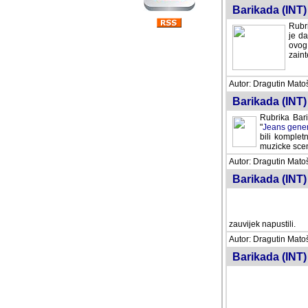
Barikada (INT) 
Rubri
je da
ovog 
zaint
Autor: Dragutin Matoše
Barikada (INT) 
Rubrika Bari
"
Jeans gener
bili komplet
muzicke scene
Autor: Dragutin Matoše
Barikada (INT)
zauvijek napustili.
Autor: Dragutin Matoše
Barikada (INT)