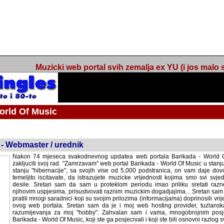
Muzicki web portal svih zemalja ex YU (i jos malo s
orld Of Music
ned
 - Webmaster / urednik
Nakon 74 mjeseca svakodnevnog updatea web portala Barikada - World O
zakljuciti svoj rad. "Zamrzavam" web portal Barikada - World Of Music u stanj
stanju "hibernacije", sa svojih vise od 5,000 podstranica, on vam daje dov
temeljito iscitavate, da istrazujete muzicke vrijednosti kojima smo svi svjedocili
Sretan sam da sam u proteklom periodu imao priliku sretati razne muzicar
uspjesima, prisustvovati raznim muzickim dogadjajima... Sretan sam da su 
mnogi saradnici koji su svojim prilozima (informacijama) doprinosili vrijednost
web portala. Sretan sam da je i moj web hosting provider, tuzlanska f
razumijevanja za moj "hobby". Zahvalan sam i vama, mnogobrojnim posje
Barikada - World Of Music, koji ste ga posjecivali i koji ste bili osnovni razl