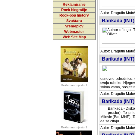
Reklamiranje
Rock biografije
Autor: Dragutin Matoše
Rock-pop history
Barikada (INT)
Svaštara
Vremeplov
Webmaster
Web Site Map
Autor: Dragutin Matoše
Barikada (INT)
odrednice: ex YU pros
Njegovi prilozi su je
Reklamno mjesto 1
posjetiteljima ovog we
Autor: Dragutin Matoše
Barikada (INT) 
Barikada - Diskog
prostor). Te pril
(Bar, MNE), Tomica Ra
citaju.
Reklamno mjesto 2
Autor: Dragutin Matoše