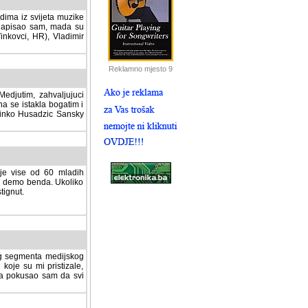
dima iz svijeta muzike
 napisao sam, mada su
Vinkovci, HR), Vladimir
Reklamno mjesto 9
tim, zahvaljujuci veliki
a se istakla bogatim i
 Dinko Husadzic Sansky
 je vise od 60 mladih
demo benda. Ukoliko im
nut.
Hosting sponzor:
tnog segmenta medijskog
 koje su mi pristizale,
afa pokusao sam da svi