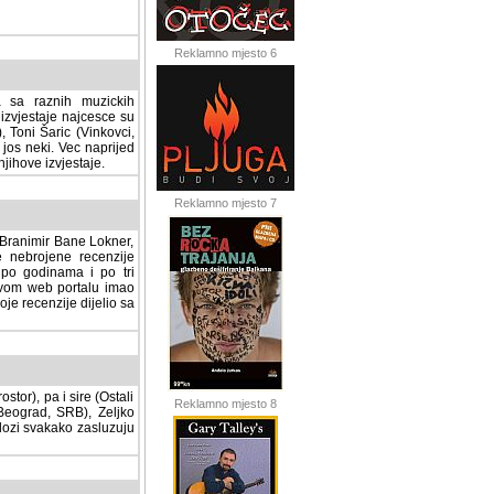
Reklamno mjesto 6
a sa raznih muzickih
izvjestaje najcesce su
, Toni Šaric (Vinkovci,
jos neki. Vec naprijed
ihove izvjestaje.
Reklamno mjesto 7
, Branimir Bane Lokner,
jene recenzije muzickih
nama i po tri osnovne
alu imao svoju rubriku.
 dijelio sa svima vama,
stor), pa i sire (Ostali
Reklamno mjesto 8
ad, SRB), Zeljko Milovic
svakako zasluzuju da se