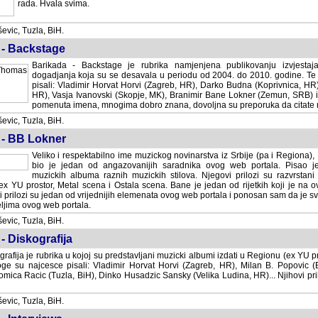
rada. Hvala svima.
vic, Tuzla, BiH.
 - Backstage
Barikada - Backstage je rubrika namjenjena publikovanju izvjestaj
dogadjanja koja su se desavala u periodu od 2004. do 2010. godine. Te 
pisali: Vladimir Horvat Horvi (Zagreb, HR), Darko Budna (Koprivnica, HR)
HR), Vasja Ivanovski (Skopje, MK), Branimir Bane Lokner (Zemun, SRB) i 
pomenuta imena, mnogima dobro znana, dovoljna su preporuka da citate nj
vic, Tuzla, BiH.
 - BB Lokner
Veliko i respektabilno ime muzickog novinarstva iz Srbije (pa i Regiona)
bio je jedan od angazovanijih saradnika ovog web portala. Pisao je nebro
albuma raznih muzickih stilova. Njegovi prilozi su razvrstani po godi
tor, Metal scena i Ostala scena. Bane je jedan od rijetkih koji je na ovom web port
dan od vrijednijih elemenata ovog web portala i ponosan sam da je svoje recenzije
b portala.
vic, Tuzla, BiH.
- Diskografija
rafija je rubrika u kojoj su predstavljani muzicki albumi izdati u Regionu (ex YU pro
oge su najcesce pisali: Vladimir Horvat Horvi (Zagreb, HR), Milan B. Popovic (Beogr
cic (Tuzla, BiH), Dinko Husadzic Sansky (Velika Ludina, HR)... Njihovi prilozi 
vic, Tuzla, BiH.