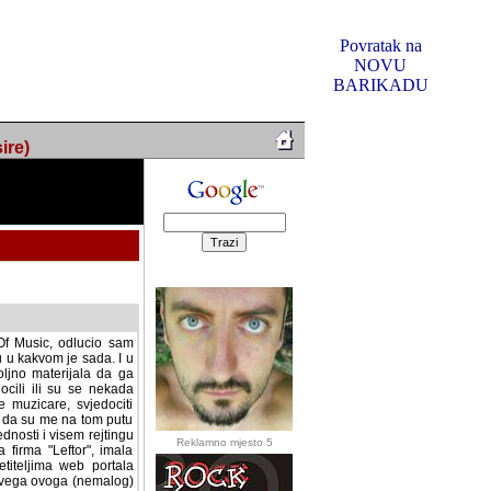
Povratak na
NOVU
BARIKADU
ire)
f Music, odlucio sam
u u kakvom je sada. I u
oljno materijala da ga
 ili su se nekada desile.
e, svjedociti njihovim
me na tom putu pratili
i i visem rejtingu ovog
Reklamno mjesto 5
irma "Leftor", imala
titeljima web portala
og svega ovoga (nemalog)