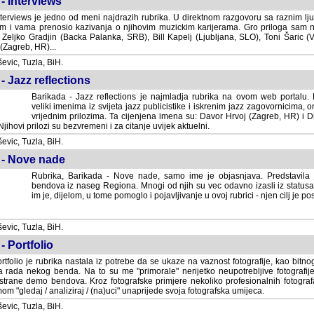
- Interviews
terviews je jedno od meni najdrazih rubrika. U direktnom razgovoru sa raznim lju
 i vama prenosio kazivanja o njihovim muzickim karijerama. Gro priloga sam
i Zeljko Gradjin (Backa Palanka, SRB), Bill Kapelj (Ljubljana, SLO), Toni Šaric (
(Zagreb, HR)...
vic, Tuzla, BiH.
- Jazz reflections
Barikada - Jazz reflections je najmladja rubrika na ovom web portalu. Medju
imenima iz svijeta jazz publicistike i iskrenim jazz zagovornicima, on
vrijednim prilozima. Ta cijenjena imena su: Davor Hrvoj (Zagreb, HR) i
jihovi prilozi su bezvremeni i za citanje uvijek aktuelni.
vic, Tuzla, BiH.
 - Nove nade
Rubrika, Barikada - Nove nade, samo ime je objasnjava. Predstavila
bendova iz naseg Regiona. Mnogi od njih su vec odavno izasli iz statusa 
je, dijelom, u tome pomoglo i pojavljivanje u ovoj rubrici - njen cilj je postig
vic, Tuzla, BiH.
- Portfolio
rtfolio je rubrika nastala iz potrebe da se ukaze na vaznost fotografije, kao bi
a rada nekog benda. Na to su me "primorale" nerijetko neupotrebljive fotografije
trane demo bendova. Kroz fotografske primjere nekoliko profesionalnih fotogr
m "gledaj / analiziraj / (na)uci" unaprijede svoja fotografska umijeca.
vic, Tuzla, BiH.