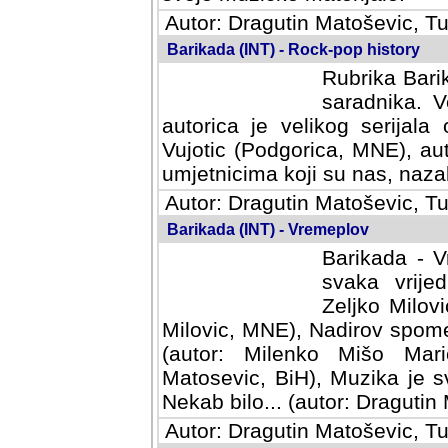
Autor: Dragutin Matoševic, Tu
Barikada (INT) - Rock-pop history
Rubrika Barik
saradnika. V
autorica je velikog serijal
Vujotic (Podgorica, MNE), aut
umjetnicima koji su nas, nazalo
Autor: Dragutin Matoševic, Tu
Barikada (INT) - Vremeplov
Barikada - V
svaka vrijedna
Milovic, MNE)
MNE), Nadirov spomenar (auto
Milenko Mišo Maric, UK), Muz
Muzika je svirala (autor: D
(autor: Dragutin Matosevic, BiH
Autor: Dragutin Matoševic, Tu