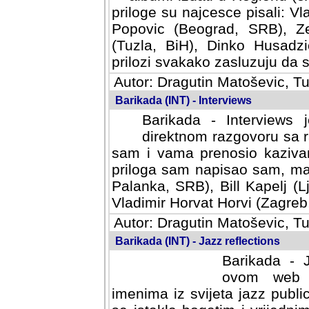
priloge su najcesce pisali: Vl
Popovic (Beograd, SRB), Ze
(Tuzla, BiH), Dinko Husadzi
prilozi svakako zasluzuju da se
Autor: Dragutin Matoševic, Tu
Barikada (INT) - Interviews
Barikada - Interviews 
direktnom razgovoru sa r
sam i vama prenosio kazivan
priloga sam napisao sam, mad
Palanka, SRB), Bill Kapelj (L
Vladimir Horvat Horvi (Zagreb,
Autor: Dragutin Matoševic, Tu
Barikada (INT) - Jazz reflections
Barikada - J
ovom web po
imenima iz svijeta jazz publi