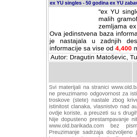
ex YU singles - 50 godina ex YU zab
"ex YU singl
malih gramof
zemljama ex 
Ova jedinstvena baza informa
je nastajala u zadnjih des
informacije sa vise od
4,400
m
Autor: Dragutin Matoševic, Tu
Svi materijali na stranici www.old.b
preuzimamo odgovornost za istini
troskove (stete) nastale zbog kriv
istinitost clanaka, vlasnistvo nad au
ovdje koriste, a preuzeti su s drugi
Nije dopusteno prestampavanje nit
www.old.barikada.com bez pism
Preuzimanje sadrzaja dozvoljeno 