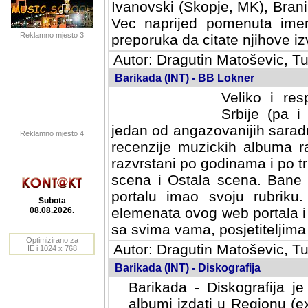
Ivanovski (Skopje, MK), Bran
Vec naprijed pomenuta ime
Reklamno mjesto 3
preporuka da citate njihove izv
Autor: Dragutin Matoševic, Tu
Barikada (INT) - BB Lokner
Veliko i res
Srbije (pa i
jedan od angazovanijih sarad
Reklamno mjesto 4
recenzije muzickih albuma ra
razvrstani po godinama i po t
scena i Ostala scena. Bane 
portalu imao svoju rubriku.
Subota
elemenata ovog web portala i 
08.08.2026.
sa svima vama, posjetiteljima
Optimizirano za
Autor: Dragutin Matoševic, Tu
IE i 1024 x 768
Barikada (INT) - Diskografija
Barikada - Diskografija je
albumi izdati u Regionu (ex 