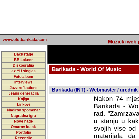
www.old.barikada.com
Muzicki web p
Backstage
BB Lokner
Diskografija
Barikada - World Of Music
ex YU singles
Foto album
undefined
Interviews
Jazz reflections
Barikada (INT) - Webmaster / urednik
Jeans generacija
Nakon 74 mjes
Knjiga
Linkovi
Barikada - Wor
Nadirov spomenar
rad. "Zamrzava
Nagradna igra
u stanju u kak
Nove nade
Omarov kutak
svojih vise od
Portfolio
materijala da 
Recenzije