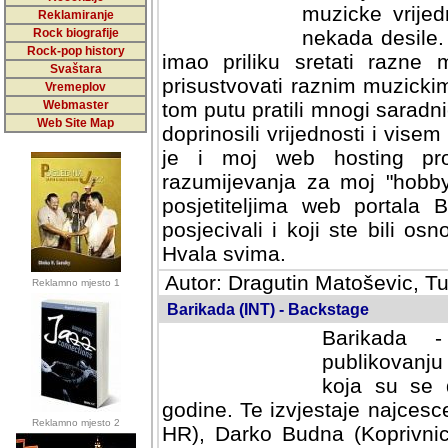
muzicke vrijed
Reklamiranje
Rock biografije
nekada desile
Rock-pop history
imao priliku sretati razne 
Svaštara
prisustvovati raznim muzick
Vremeplov
Webmaster
tom putu pratili mnogi saradni
Web Site Map
doprinosili vrijednosti i vise
je i moj web hosting prov
razumijevanja za moj "hobb
posjetiteljima web portala 
posjecivali i koji ste bili o
Hvala svima.
Autor: Dragutin Matoševic, Tu
Reklamno mjesto 1
Barikada (INT) - Backstage
Barikada -
publikovanju
koja su se 
godine. Te izvjestaje najcesce
Reklamno mjesto 2
HR), Darko Budna (Koprivnic