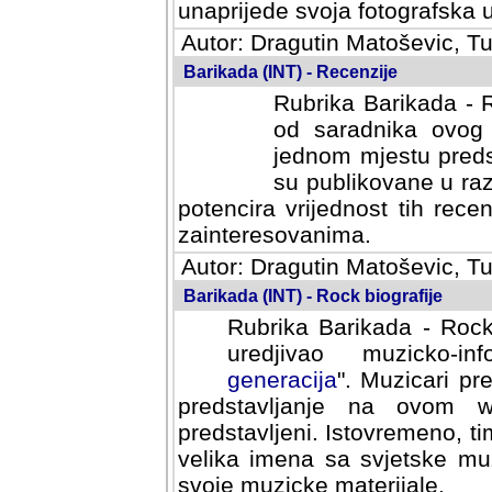
svoja fotografska umijeca.
Autor: Dragutin Matoševic, Tu
Barikada (INT) - Recenzije
Rubrika Barikada - R
od saradnika ovog 
jednom mjestu predst
su publikovane u ra
potencira vrijednost tih rece
zainteresovanima.
Autor: Dragutin Matoševic, Tu
Barikada (INT) - Rock biografije
Rubrika Barikada - Rock
uredjivao muzicko-informa
Muzicari predstavljeni u to
na ovom web portalu cime
Istovremeno, tim nacinom ra
sa svjetske muzicke scene da
materijale.