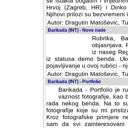
se istakla bogatim i vrijedni
Hrvoj (Zagreb, HR) i Dinko
Njihovi prilozi su bezvremeni i
Autor: Dragutin Matoševic, Tu
Barikada (INT) - Nove nade
Rubrika, B
objasnjava. 
iz naseg Reg
iz statusa demo benda. Uko
pojavljivanje u ovoj rubrici - nj
Autor: Dragutin Matoševic, Tu
Barikada (INT) - Portfolio
Barikada - Portfolio je 
vaznost fotografije, kao
rada nekog benda. Na to su 
fotografije koje su mi pristiz
fotografske primjere nekolik
svi zainteresovani sistemom "