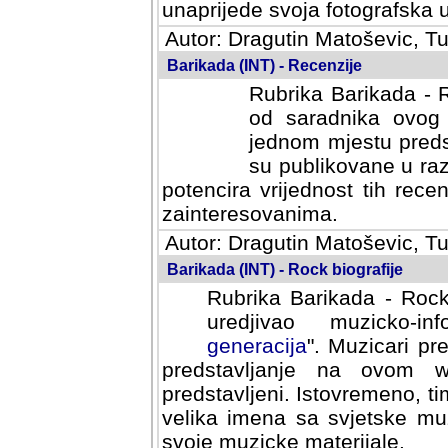
svoja fotografska umijeca.
Autor: Dragutin Matoševic, Tu
Barikada (INT) - Recenzije
Rubrika Barikada - R
od saradnika ovog 
jednom mjestu predst
su publikovane u ra
potencira vrijednost tih rece
zainteresovanima.
Autor: Dragutin Matoševic, Tu
Barikada (INT) - Rock biografije
Rubrika Barikada - Rock
uredjivao muzicko-informa
Muzicari predstavljeni u to
na ovom web portalu cime
Istovremeno, tim nacinom ra
sa svjetske muzicke scene da
materijale.