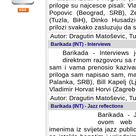
priloge su najcesce pisali: Vl
Popovic (Beograd, SRB), Ze
(Tuzla, BiH), Dinko Husadzi
prilozi svakako zasluzuju da se
Autor: Dragutin Matoševic, Tu
Barikada (INT) - Interviews
Barikada - Interviews 
direktnom razgovoru sa r
sam i vama prenosio kazivan
priloga sam napisao sam, mad
Palanka, SRB), Bill Kapelj (L
Vladimir Horvat Horvi (Zagreb,
Autor: Dragutin Matoševic, Tu
Barikada (INT) - Jazz reflections
Barikada - J
ovom web po
imenima iz svijeta jazz publi