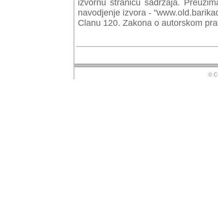
izvornu stranicu sadrzaja. Preuzim
navodjenje izvora - "www.old.barika
Clanu 120. Zakona o autorskom prav
© Copyr