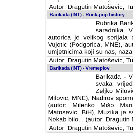
Autor: Dragutin Matoševic, Tu
Barikada (INT) - Rock-pop history
Rubrika Barik
saradnika. V
autorica je velikog serijal
Vujotic (Podgorica, MNE), aut
umjetnicima koji su nas, nazalo
Autor: Dragutin Matoševic, Tu
Barikada (INT) - Vremeplov
Barikada - V
svaka vrijedna
Milovic, MNE)
MNE), Nadirov spomenar (auto
Milenko Mišo Maric, UK), Muz
Muzika je svirala (autor: D
(autor: Dragutin Matosevic, BiH
Autor: Dragutin Matoševic, Tu