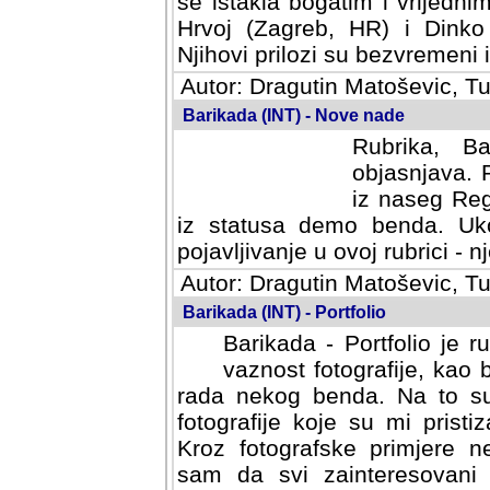
se istakla bogatim i vrijedni
Hrvoj (Zagreb, HR) i Dinko
Njihovi prilozi su bezvremeni i
Autor: Dragutin Matoševic, Tu
Barikada (INT) - Nove nade
Rubrika, B
objasnjava. 
iz naseg Reg
iz statusa demo benda. Uko
pojavljivanje u ovoj rubrici - nj
Autor: Dragutin Matoševic, Tu
Barikada (INT) - Portfolio
Barikada - Portfolio je 
vaznost fotografije, kao
rada nekog benda. Na to su 
fotografije koje su mi pristiz
fotografske primjere nekolik
svi zainteresovani sistemom "