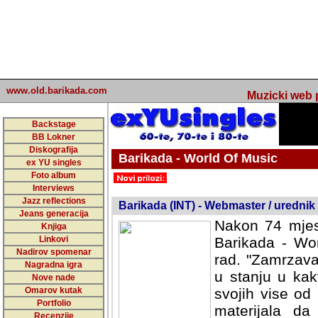
www.old.barikada.com
Muzicki web p
Backstage
BB Lokner
Diskografija
Barikada - World Of Music
ex YU singles
Foto album
undefined
Interviews
Jazz reflections
Barikada (INT) - Webmaster / urednik
Jeans generacija
Nakon 74 mjes
Knjiga
Linkovi
Barikada - Wor
Nadirov spomenar
rad. "Zamrzava
Nagradna igra
u stanju u kak
Nove nade
Omarov kutak
svojih vise od
Portfolio
materijala da 
Recenzije