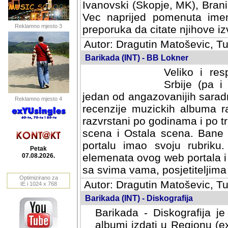
Ivanovski (Skopje, MK), Bran
Vec naprijed pomenuta ime
Reklamno mjesto 3
preporuka da citate njihove izv
Autor: Dragutin Matoševic, Tu
Barikada (INT) - BB Lokner
Veliko i res
Srbije (pa i
jedan od angazovanijih sarad
Reklamno mjesto 4
recenzije muzickih albuma ra
razvrstani po godinama i po t
scena i Ostala scena. Bane 
portalu imao svoju rubriku.
Petak
elemenata ovog web portala i 
07.08.2026.
sa svima vama, posjetiteljima
Optimizirano za
Autor: Dragutin Matoševic, Tu
IE i 1024 x 768
Barikada (INT) - Diskografija
Barikada - Diskografija je
albumi izdati u Regionu (ex 