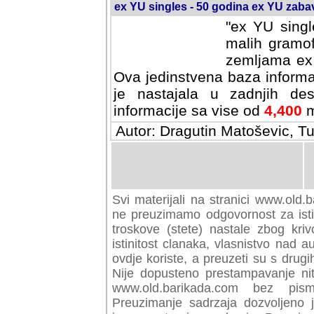
ex YU singles - 50 godina ex YU zab
"ex YU singl
malih gramof
zemljama ex 
Ova jedinstvena baza informa
je nastajala u zadnjih des
informacije sa vise od
4,400
m
Autor: Dragutin Matoševic, Tu
Svi materijali na stranici www.old.b
preuzimamo odgovornost za istini
troskove (stete) nastale zbog kriv
istinitost clanaka, vlasnistvo nad au
ovdje koriste, a preuzeti su s drugi
Nije dopusteno prestampavanje nit
www.old.barikada.com bez pism
Preuzimanje sadrzaja dozvoljeno 