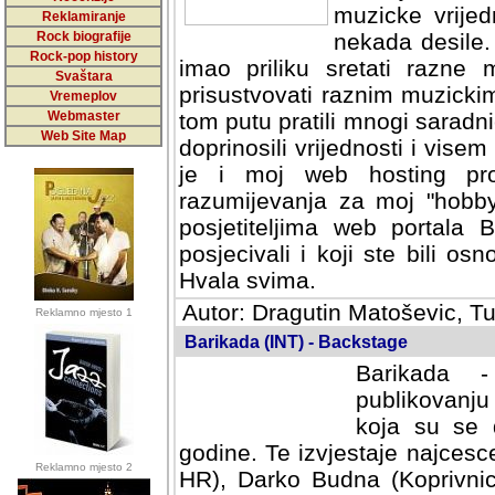
muzicke vrijed
Reklamiranje
Rock biografije
nekada desile
Rock-pop history
imao priliku sretati razne 
Svaštara
prisustvovati raznim muzick
Vremeplov
Webmaster
tom putu pratili mnogi saradni
Web Site Map
doprinosili vrijednosti i vise
je i moj web hosting prov
razumijevanja za moj "hobb
posjetiteljima web portala 
posjecivali i koji ste bili o
Hvala svima.
Autor: Dragutin Matoševic, Tu
Reklamno mjesto 1
Barikada (INT) - Backstage
Barikada -
publikovanju
koja su se 
godine. Te izvjestaje najcesce
Reklamno mjesto 2
HR), Darko Budna (Koprivnic