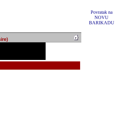
Povratak na
NOVU
BARIKADU
ire)
f Music, odlucio sam
u u kakvom je sada. I u
oljno materijala da ga
 ili su se nekada desile.
e, svjedociti njihovim
me na tom putu pratili
i i visem rejtingu ovog
Reklamno mjesto 5
irma "Leftor", imala
titeljima web portala
og svega ovoga (nemalog)