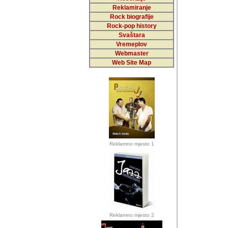
Reklamiranje
Rock biografije
Autor: Dragutin Matoše
Rock-pop history
Barikada (INT)
Svaštara
Vremeplov
Webmaster
Web Site Map
Autor: Dragutin Matoše
Barikada (INT)
odrednice: ex YU pros
Njegovi prilozi su je
Reklamno mjesto 1
posjetiteljima ovog we
Autor: Dragutin Matoše
Barikada (INT) 
Barikada - Diskog
prostor). Te pril
(Bar, MNE), Tomica Ra
citaju.
Reklamno mjesto 2
Autor: Dragutin Matoše