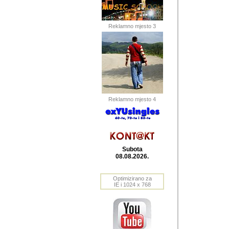
Barikada (INT) 
Barikada - In
saznavao sam
Reklamno mjesto 3
priloge dali 
Horvat Horvi 
Autor: Dragutin Matoše
Barikada (INT) 
(Velika Ludina, HR). N
Reklamno mjesto 4
Autor: Dragutin Matoše
Barikada (INT)
Subota
08.08.2026.
Autor: Dragutin Matoše
Barikada (INT) 
Optimizirano za
IE i 1024 x 768
Barikada - Po
predstavljanj
najcesce od s
zainteresovani sistemo
Autor: Dragutin Matoše