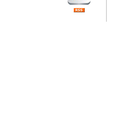
Barikada (INT) 
Rubri
je da
ovog 
zaint
Autor: Dragutin Matoše
Barikada (INT) 
Rubrika Bari
"
Jeans gener
bili komplet
muzicke scene
Autor: Dragutin Matoše
Barikada (INT)
zauvijek napustili.
Autor: Dragutin Matoše
Barikada (INT)